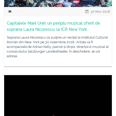
30 Nov 2018
Capitalele Marii Uniri: un periplu muzical oferit de
soprana Laura Nicorescu, la ICR New York
Soprana Laura Nicorescu va susţine un recital la Institutul Cultural
Român din New York pe 30 noiembrie 2018. Artista va fi
acompaniată de Adrian Kelly, pianist și dirijor, directorul muzical al
cunoscutului Salzburger Landestheater. În deschidere, se vor
adresa