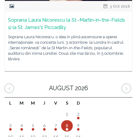
3 Oct 2016
Soprana Laura Nicorescu la St.-Martin-in-the-Fields
și la St. James's Piccadilly
Soprana Laura Nicorescu, o stea în plină ascensiune a operei
internaționale, va concerta luni, 3 octombrie, la Londra în cadrul
,,Seriei românești” de la St Martin-in-the-Fields, popularul
auditoriu din inima Londrei. Două zile mai târziu, în 5 octombrie,
tânăra
AUGUST 2026
L
M
M
J
V
S
D
1
2
3
4
5
6
7
8
9
10
11
12
13
14
15
16