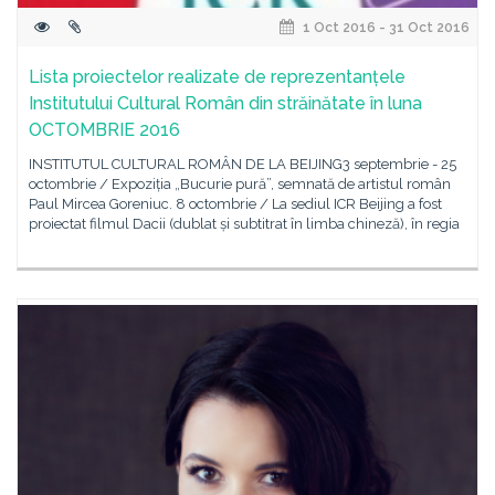
1 Oct 2016 - 31 Oct 2016
Lista proiectelor realizate de reprezentanțele
Institutului Cultural Român din străinătate în luna
OCTOMBRIE 2016
INSTITUTUL CULTURAL ROMÂN DE LA BEIJING3 septembrie - 25
octombrie / Expoziția „Bucurie pură”, semnată de artistul român
Paul Mircea Goreniuc. 8 octombrie / La sediul ICR Beijing a fost
proiectat filmul Dacii (dublat și subtitrat în limba chineză), în regia