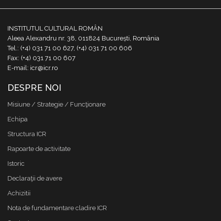
INSTITUTUL CULTURAL ROMÂN
Aleea Alexandru nr. 38, 011824 București, România
Tel.: (+4) 031 71 00 627, (+4) 031 71 00 606
Fax: (+4) 031 71 00 607
E-mail: icr@icr.ro
DESPRE NOI
Misiune / Strategie / Funcţionare
Echipa
Structura ICR
Rapoarte de activitate
Istoric
Declaraţii de avere
Achizitii
Nota de fundamentare cladire ICR