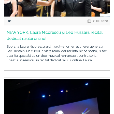
2 Jul 2020
NEW YORK. Laura Nicorescu și Leo Hussain, recital
dedicat raiului online!
Soprana Laura Nicorescu și dirijorul-fenomen al tinerei generații
Leo Hussain, un cuplu în viața reală, dar rar întâlnit pe scenă, își fac
apariția specială ca un duo muzical remarcabil pentru seria
Enescu Soirées cu un recital dedicat raiului online. Laura