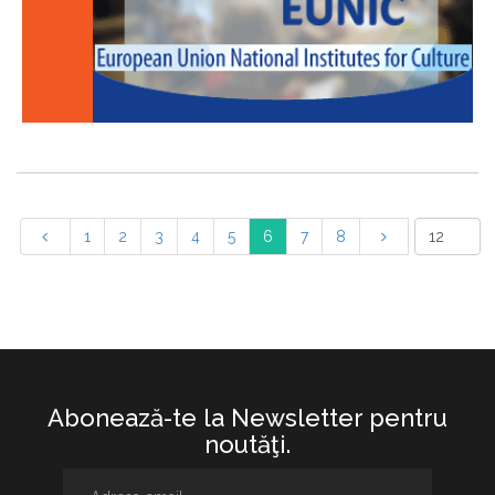
1
2
3
4
5
6
7
8
Abonează-te la Newsletter pentru
noutăţi.