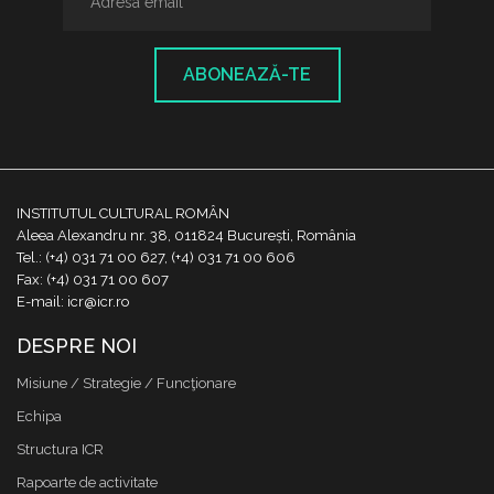
ABONEAZĂ-TE
INSTITUTUL CULTURAL ROMÂN
Aleea Alexandru nr. 38, 011824 București, România
Tel.: (+4) 031 71 00 627, (+4) 031 71 00 606
Fax: (+4) 031 71 00 607
E-mail: icr@icr.ro
DESPRE NOI
Misiune / Strategie / Funcţionare
Echipa
Structura ICR
Rapoarte de activitate