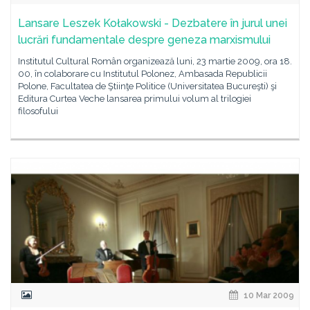
Lansare Leszek Kołakowski - Dezbatere în jurul unei
lucrări fundamentale despre geneza marxismului
Institutul Cultural Român organizează luni, 23 martie 2009, ora 18.
00, în colaborare cu Institutul Polonez, Ambasada Republicii
Polone, Facultatea de Ştiinţe Politice (Universitatea Bucureşti) şi
Editura Curtea Veche lansarea primului volum al trilogiei
filosofului
10 Mar 2009