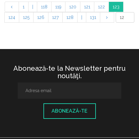
1
|
118
119
120
121
122
123
124
125
126
127
128
|
131
Abonează-te la Newsletter pentru
noutăţi.
ABONEAZĂ-TE