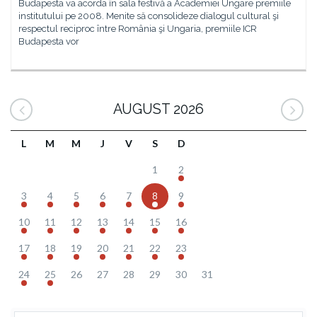
Budapesta va acorda în sala festivă a Academiei Ungare premiile
institutului pe 2008. Menite să consolideze dialogul cultural şi
respectul reciproc între România şi Ungaria, premiile ICR
Budapesta vor
AUGUST 2026
L
M
M
J
V
S
D
1
2
3
4
5
6
7
8
9
10
11
12
13
14
15
16
17
18
19
20
21
22
23
24
25
26
27
28
29
30
31