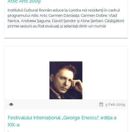
Attic Arts 2009
Institutul Cultural Român aduce la Londra noi rezidenţi în cadrul
programului Attic Arts: Carmen Dănăiaţă, Carmen Dobre, Vlad
Nanca, Andreea Şaguna, David Şandor şi Alina Şerban. Câştigătorii
primei sesiuni au fost evaluaţi şi selectaţi dintr-un număr
5 Feb 2009
Festivalului Internaţional „George Enescu”, ediţia a
XIX-a