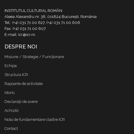
INSTITUTUL CULTURAL ROMÂN
Aleea Alexandru nr. 38, 011824 București, România
Tel.: (+4) 031 71 00 627, (+4) 031 71 00 606
Fax: (+4) 031 71 00 607
E-mail: icr@icr.ro
DESPRE NOI
Misiune / Strategie / Funcţionare
Echipa
Structura ICR
Rapoarte de activitate
Istoric
Declaraţii de avere
Achizitii
Nota de fundamentare cladire ICR
Contact