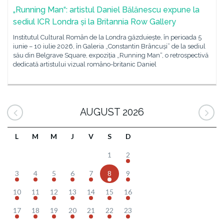
„Running Man“: artistul Daniel Bălănescu expune la
sediul ICR Londra și la Britannia Row Gallery
Institutul Cultural Român de la Londra găzduiește, în perioada 5
iunie – 10 iulie 2026, în Galeria „Constantin Brâncuși” de la sediul
său din Belgrave Square, expoziția „Running Man“, o retrospectivă
dedicată artistului vizual româno-britanic Daniel
AUGUST 2026
L
M
M
J
V
S
D
1
2
3
4
5
6
7
8
9
10
11
12
13
14
15
16
17
18
19
20
21
22
23