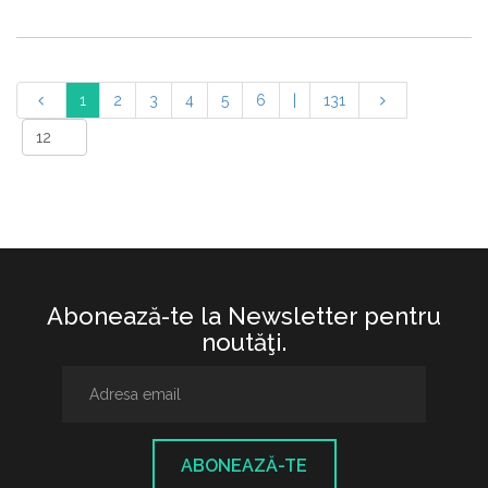
1
2
3
4
5
6
|
131
Abonează-te la Newsletter pentru
noutăţi.
ABONEAZĂ-TE