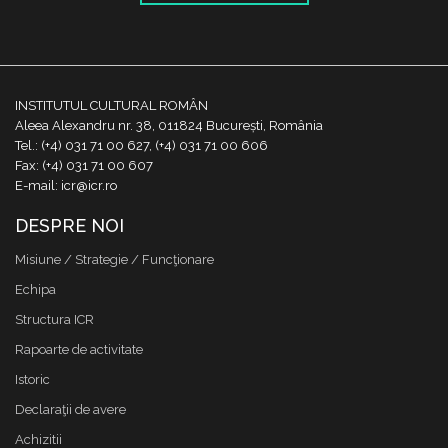
INSTITUTUL CULTURAL ROMÂN
Aleea Alexandru nr. 38, 011824 București, România
Tel.: (+4) 031 71 00 627, (+4) 031 71 00 606
Fax: (+4) 031 71 00 607
E-mail: icr@icr.ro
DESPRE NOI
Misiune / Strategie / Funcţionare
Echipa
Structura ICR
Rapoarte de activitate
Istoric
Declaraţii de avere
Achizitii