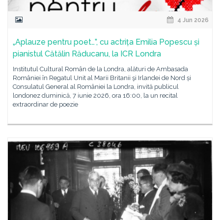
4 Jun 2026
„Aplauze pentru poet…”, cu actrița Emilia Popescu și
pianistul Cătălin Răducanu, la ICR Londra
Institutul Cultural Român de la Londra, alături de Ambasada
României în Regatul Unit al Marii Britanii şi Irlandei de Nord și
Consulatul General al României la Londra, invită publicul
londonez duminică, 7 iunie 2026, ora 16:00, la un recital
extraordinar de poezie