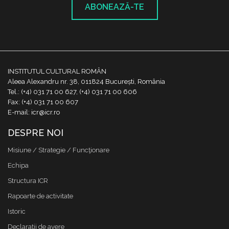
ABONEAZĂ-TE
INSTITUTUL CULTURAL ROMÂN
Aleea Alexandru nr. 38, 011824 București, România
Tel.: (+4) 031 71 00 627, (+4) 031 71 00 606
Fax: (+4) 031 71 00 607
E-mail: icr@icr.ro
DESPRE NOI
Misiune / Strategie / Funcţionare
Echipa
Structura ICR
Rapoarte de activitate
Istoric
Declaraţii de avere