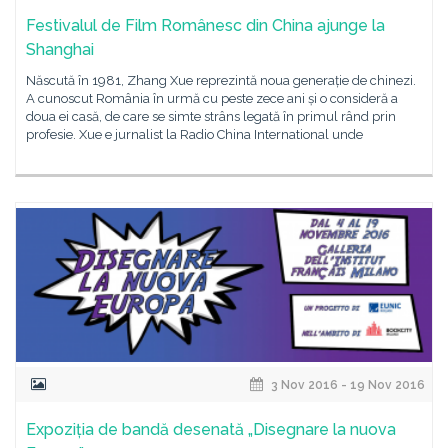
Festivalul de Film Românesc din China ajunge la
Shanghai
Născută în 1981, Zhang Xue reprezintă noua generație de chinezi.
A cunoscut România în urmă cu peste zece ani și o consideră a
doua ei casă, de care se simte strâns legată în primul rând prin
profesie. Xue e jurnalist la Radio China International unde
3 Nov 2016 - 19 Nov 2016
Expoziția de bandă desenată „Disegnare la nuova