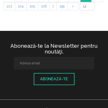
103
104
105
106
|
159
Abonează-te la Newsletter pentru
noutăţi.
ABONEAZĂ-TE