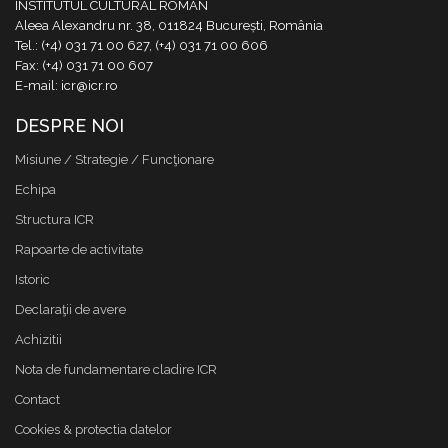
INSTITUTUL CULTURAL ROMÂN
Aleea Alexandru nr. 38, 011824 București, România
Tel.: (+4) 031 71 00 627, (+4) 031 71 00 606
Fax: (+4) 031 71 00 607
E-mail: icr@icr.ro
DESPRE NOI
Misiune / Strategie / Funcţionare
Echipa
Structura ICR
Rapoarte de activitate
Istoric
Declaraţii de avere
Achizitii
Nota de fundamentare cladire ICR
Contact
Cookies & protectia datelor