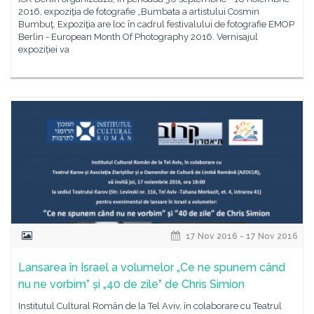
2016, expoziţia de fotografie „Bumbata a artistului Cosmin
Bumbuţ. Expoziţia are loc în cadrul festivalului de fotografie EMOP
Berlin - European Month Of Photography 2016. Vernisajul
expoziției va
17 Nov 2016 - 17 Nov 2016
Lansarea în Israel a volumelor „Ce ne spunem când
nu ne vorbim” și „40 de zile” de Chris Simion
Institutul Cultural Român de la Tel Aviv, în colaborare cu Teatrul