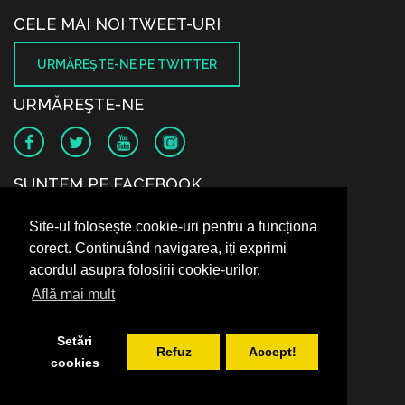
CELE MAI NOI TWEET-URI
URMĂREŞTE-NE PE TWITTER
URMĂREŞTE-NE
SUNTEM PE FACEBOOK
Site-ul folosește cookie-uri pentru a funcționa
corect. Continuând navigarea, iți exprimi
acordul asupra folosirii cookie-urilor.
Află mai mult
Setări
Refuz
Accept!
cookies