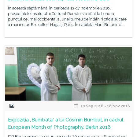
Ȋn această săptămână, în perioada 13-17 noiembrie 2016,
președintele Institutului Cultural Român s-a aflat la Londra,
punctul cel mai occidental al unei turneu de întâlniri oficiale, care
a mai inclus Bruxelles, Haga și Paris. În capitala Marii Britanii, dl.
30 Sep 2016 - 18 Nov 2016
Expoziția „Bumbata” a lui Cosmin Bumbuț, în cadrul
European Month of Photography, Berlin 2016
ICR Berlin organizează, în perioada 30 septembrie - 18 noiembrie