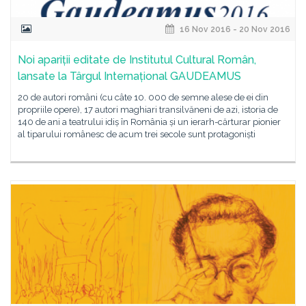
16 Nov 2016 - 20 Nov 2016
Noi apariții editate de Institutul Cultural Român,
lansate la Târgul Internațional GAUDEAMUS
20 de autori români (cu câte 10. 000 de semne alese de ei din
propriile opere), 17 autori maghiari transilvăneni de azi, istoria de
140 de ani a teatrului idiș în România și un ierarh-cărturar pionier
al tiparului românesc de acum trei secole sunt protagoniști