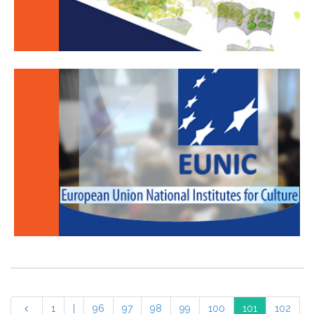
1
|
96
97
98
99
100
101
102