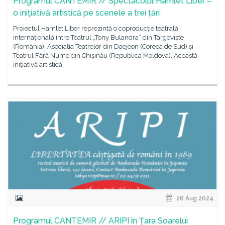
Programul CANTEMIR // Spectacolul Hamlet Liber –
o inițiativă artistică pe scenele a trei țări
Proiectul Hamlet Liber reprezintă o coproducție teatrală
internațională între Teatrul „Tony Bulandra” din Târgoviște
(România), Asociația Teatrelor din Daejeon (Coreea de Sud) și
Teatrul Fără Nume din Chișinău (Republica Moldova). Această
inițiativă artistică
26 Aug 2024
Programul CANTEMIR // ARIPI în Țara Soarelui