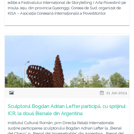
ediție a Festivalului Internațional de Storytelling ( Arta Povestirii) pe
Insula Jeju, din provincia Gyeonggi, Coreea de Sud, organizat de
KISA – Asociația Coreeană Internațională a Povestitorilor.
21 Jun 2024
Sculptorul Bogdan Adrian Lefter participă, cu sprijinul
ICR, la două Bienale din Argentina
Institutul Cultural Român, prin Direcția Relații Internaționale,
susține participarea sculptorului Bogdan Adrian Lefter la „Bienal
del Chaco” și „Bienal del Impenetrable” din Argentina. „Bienal del