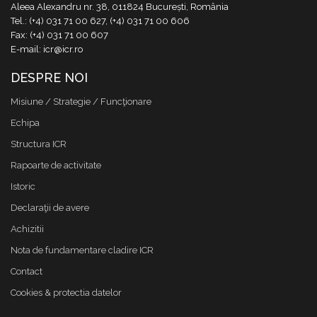
Aleea Alexandru nr. 38, 011824 București, România
Tel.: (+4) 031 71 00 627, (+4) 031 71 00 606
Fax: (+4) 031 71 00 607
E-mail: icr@icr.ro
DESPRE NOI
Misiune / Strategie / Funcţionare
Echipa
Structura ICR
Rapoarte de activitate
Istoric
Declaraţii de avere
Achizitii
Nota de fundamentare cladire ICR
Contact
Cookies & protectia datelor