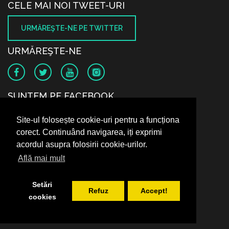
CELE MAI NOI TWEET-URI
URMĂREŞTE-NE PE TWITTER
URMĂREŞTE-NE
SUNTEM PE FACEBOOK
Site-ul folosește cookie-uri pentru a funcționa
corect. Continuând navigarea, iți exprimi
acordul asupra folosirii cookie-urilor.
Află mai mult
Setări
Refuz
Accept!
cookies