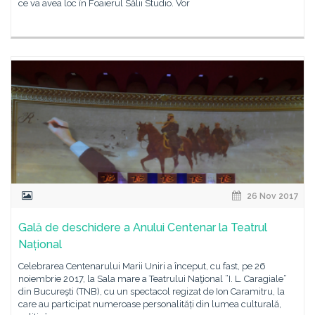
ce va avea loc în Foaierul Sălii Studio. Vor
26 Nov 2017
Gală de deschidere a Anului Centenar la Teatrul
Național
Celebrarea Centenarului Marii Uniri a început, cu fast, pe 26
noiembrie 2017, la Sala mare a Teatrului Naţional ”I. L. Caragiale”
din Bucureşti (TNB), cu un spectacol regizat de Ion Caramitru, la
care au participat numeroase personalități din lumea culturală,