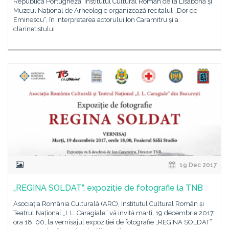
Republica Portugheză, Institutul Cultural Român de la Lisabona și
Muzeul Național de Arheologie organizează recitalul „Dor de
Eminescu“, în interpretarea actorului Ion Caramitru și a
clarinetistului
19 Dec 2017
„REGINA SOLDAT”, expoziție de fotografie la TNB
Asociația România Culturală (ARC), Institutul Cultural Român și
Teatrul Național „I. L. Caragiale” vă invită marți, 19 decembrie 2017,
ora 18. 00, la vernisajul expoziției de fotografie „REGINA SOLDAT”