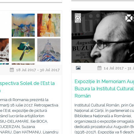
14 Jul 2017 - 31 
18 Jul 2017 - 30 Jul 2017
Expoziție In Memoriam Au
pectiva Soleil de l’Est la
Buzura la Institutul Cultural
a
Român
mia di Romania prezintă la
arţi 18 iulie 2017, Retrospectiva
Institutul Cultural Român, prin Ce
de l’Est, expoziţie de pictură
Național al Cărții, în parteneriat c
ând lucrările artiştilorIon
Biblioteca Națională a României,
IU-DELAMARE, Ilie BOCA,
organizează o expoziție omagială
 CUCERZAN, Suzana
dedicată prozatorului Augustin 
NARIU, Dan HATMANU, Lisandru
(1938-2017). Expoziția va fi desch