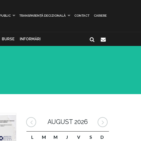
 PUBLIC
TRANSPARENȚĂ DECIZIONALĂ
CONTACT
CARIERE
BURSE
INFORMĂRI
AUGUST 2026
L
M
M
J
V
S
D