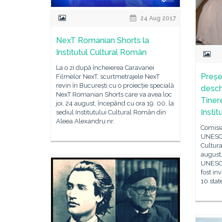
24 Aug 2017
NexT Romanian Shorts la
Institutul Cultural Român
La o zi după încheierea Caravanei
Preșe
Filmelor NexT, scurtmetrajele NexT
revin în București cu o proiecție specială
desc
NexT Romanian Shorts care va avea loc
Tinere
joi, 24 august, începând cu ora 19. 00, la
Insti
sediul Institutului Cultural Român din
Aleea Alexandru nr.
Comisi
UNESCO,
Cultura
august,
UNESCO
fost inv
10 stat