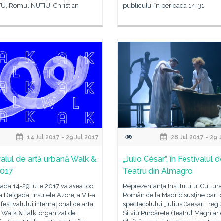
, Romul NUTIU, Christian
publicului în perioada 14-31
14 Jul 2017 - 29 Jul 2017
28 Jul 2017 - 29 
valul de artă urbană Walk &
„Julio César”, în Festivalul 
2017
Teatru din Almagro
oada 14-29 iulie 2017 va avea loc
Reprezentanţa Institutului Cultur
a Delgada, Insulele Azore, a VII-a
Român de la Madrid susţine parti
a festivalului internațional de artă
spectacolului „Iulius Caesar”, regi
Walk & Talk, organizat de
Silviu Purcărete (Teatrul Maghiar 