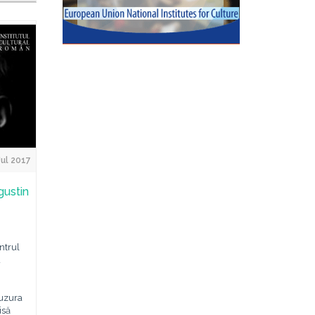
Jul 2017
gustin
ntrul
u
Buzura
isă