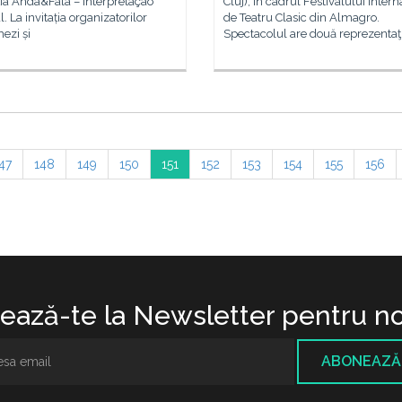
ia Anda&Fala – Interpretação
Cluj), în cadrul Festivalului Intern
l. La invitația organizatorilor
de Teatru Clasic din Almagro.
ezi și
Spectacolul are două reprezentaţi
47
148
149
150
151
152
153
154
155
156
ază-te la Newsletter pentru no
ABONEAZĂ