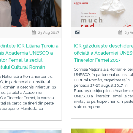
23 Aug 2017
23 A
dintele ICR Liliana Țuroiu a
ICR găzduiește deschider
his Academia UNESCO a
oficială a Academiei UNE
lor Femei, la sediul
Tinerelor Femei 2017
tutului Cultural Român
Comisia Națională a României pe
UNESCO, în parteneriat cu Institu
a Națională a României pentru
Cultural Român, organizează în
 în parteneriat cu Institutul
perioada 23-29 august 2017, în
l Român, a deschis, miercuri, 23
București, ediția pilot a Academie
 ediția pilot a Academiei
UNESCO a Tinerelor Femei, la car
 a Tinerelor Femei, la care au
invitaţi să participe tineri din pest
itaţi să participe tineri din peste
state europene.
e europene. Manifestarea