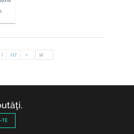
aţional
i,
|
217
utăţi.
-TE