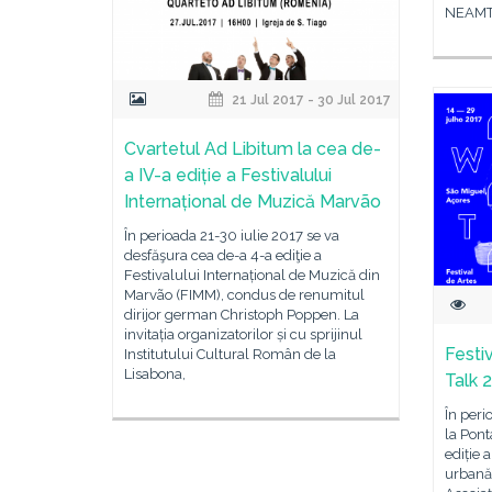
NEAMTU
21 Jul 2017 - 30 Jul 2017
Cvartetul Ad Libitum la cea de-
a IV-a ediție a Festivalului
Internațional de Muzică Marvão
În perioada 21-30 iulie 2017 se va
desfăşura cea de-a 4-a ediţie a
Festivalului Internațional de Muzică din
Marvão (FIMM), condus de renumitul
dirijor german Christoph Poppen. La
invitația organizatorilor și cu sprijinul
Festi
Institutului Cultural Român de la
Lisabona,
Talk 
În peri
la Pont
ediție 
urbană 