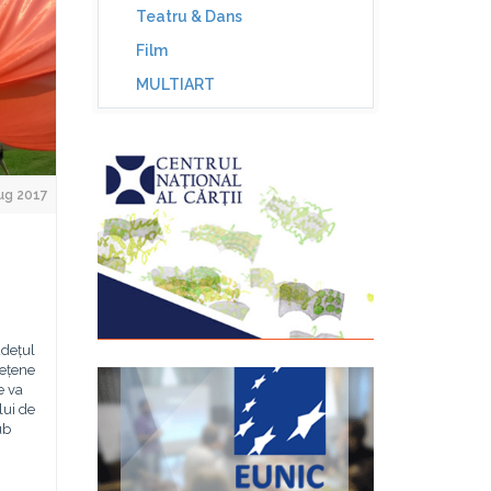
Teatru & Dans
Film
MULTIART
ug 2017
udețul
dețene
e va
lui de
ub