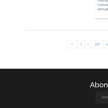
Asociaț
Cultura
portugh
1
|
146
1
Abone