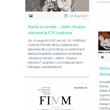
10 Aug 2017
Nunta la români – datini, ritualuri,
obiceiuri la ICR Lisabona
Joi, 10 august 2017, ora 19. 00, Institutul
Cultural Român de la Lisabona are
plăcerea de a vă invita la un eveniment
dedicat tradițiilor autentice românești:
„Nunta la români – datini, ritualuri,
obiceiuri‟, avându-i ca invitați pe Sorin
Pohoaţă, coordonatorul
Retros
Rom
Accade
Roma, m
Soleil 
cuprinz
ATANAS
Horea
FANTA