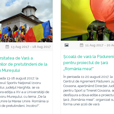
11 Aug 2017 - 20 A
13 Aug 2017 - 18 Aug 2017
Școală de vară la Pădureni
rsitatea de Vară a
pentru proiectul de țară
ilor de pretutindeni de la
„România mea!”
u Mureșului
În perioada 11-20 august 2017, la
oada 13-18 august 2017, la
Centrul de Agrement Pădureni, j
xul Sportiv Naţional Izvoru
Covasna, aparținând Direcției Ju
ui, judeţul Harghita, se va
pentru Sport și Tineret Covasna, s
ra ediţia a XV-a a Universităţii de
desfășura a doua ediție a proiectu
voru Mureşului, cu tema „De la
țară „România mea!”, organizat s
Unire la Marea Unire. România și
forma unei școli de vară
 de pretutindeni, încotro?”.