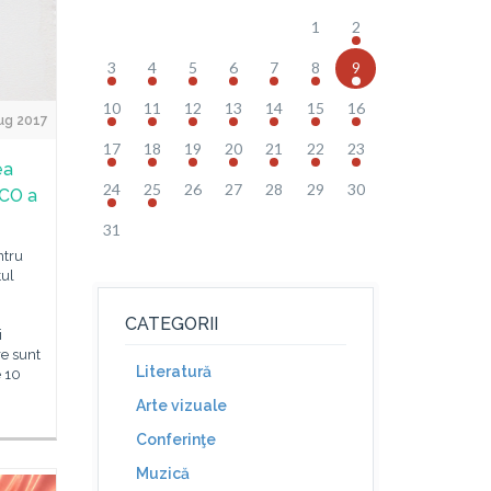
1
2
3
4
5
6
7
8
9
10
11
12
13
14
15
16
ug 2017
17
18
19
20
21
22
23
ea
24
25
26
27
28
29
30
SCO a
31
ntru
tul
CATEGORII
i
e sunt
Literatură
e 10
Arte vizuale
Conferinţe
Muzică