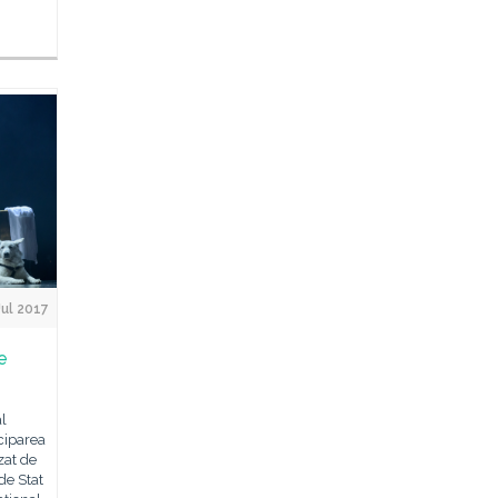
Jul 2017
de
al
ciparea
zat de
de Stat