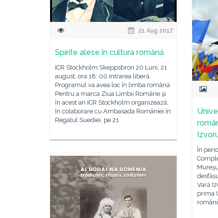
21 Aug 2017
Spirite alese în cultura română
ICR Stockholm Skeppsbron 20 Luni, 21
august, ora 18. 00 Intrarea liberă.
Programul va avea loc în limba română
Pentru a marca Ziua Limbii Române şi
în acest an ICR Stockholm organizează,
Unive
în colaborare cu Ambasada României în
Regatul Suediei, pe 21
român
Izvor
În peri
Comple
Mureşul
desfășu
Vară Iz
prima 
românii