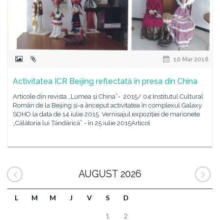
10 Mar 2016
Activitatea ICR Beijing reflectată în presa din China
Articole din revista „Lumea și China”- 2015/ 04:Institutul Cultural
Român de la Beijing și-a ânceput activitatea în complexul Galaxy
SOHO la data de 14 iulie 2015. Vernisajul expoziției de marionete
„Călătoria lui Țăndărică” - în 25 iulie 2015Articol
AUGUST 2026
L
M
M
J
V
S
D
1
2