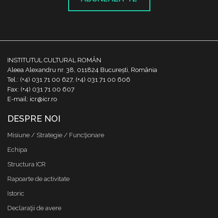
INSTITUTUL CULTURAL ROMÂN
Aleea Alexandru nr. 38, 011824 București, România
Tel.: (+4) 031 71 00 627, (+4) 031 71 00 606
Fax: (+4) 031 71 00 607
E-mail: icr@icr.ro
DESPRE NOI
Misiune / Strategie / Funcţionare
Echipa
Structura ICR
Rapoarte de activitate
Istoric
Declaraţii de avere