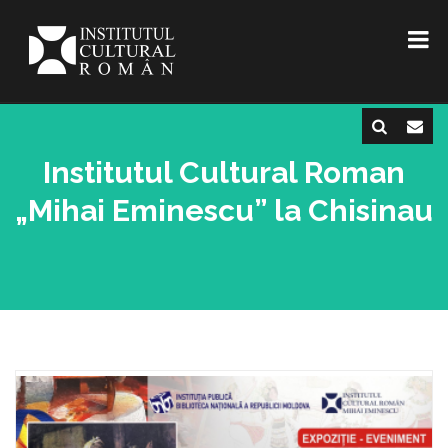
Institutul Cultural Roman
„Mihai Eminescu” la Chisinau