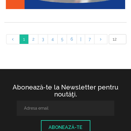
1
2
3
4
5
6
|
7
Abonează-te la Newsletter pentru
noutăţi.
ABONEAZĂ-TE