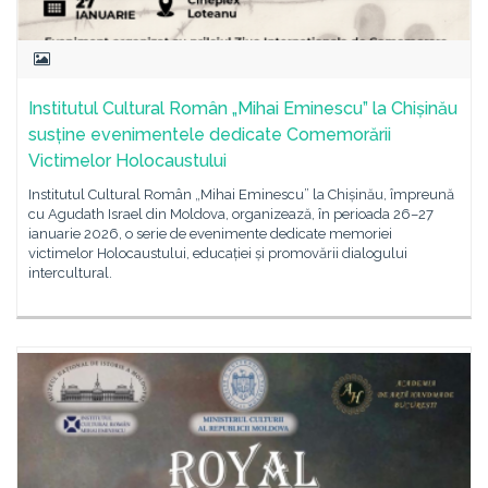
Institutul Cultural Român „Mihai Eminescu” la Chișinău
susține evenimentele dedicate Comemorării
Victimelor Holocaustului
Institutul Cultural Român „Mihai Eminescu” la Chișinău, împreună
cu Agudath Israel din Moldova, organizează, în perioada 26–27
ianuarie 2026, o serie de evenimente dedicate memoriei
victimelor Holocaustului, educației și promovării dialogului
intercultural.