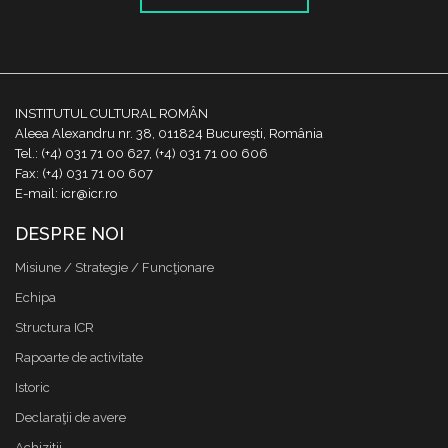
INSTITUTUL CULTURAL ROMÂN
Aleea Alexandru nr. 38, 011824 București, România
Tel.: (+4) 031 71 00 627, (+4) 031 71 00 606
Fax: (+4) 031 71 00 607
E-mail: icr@icr.ro
DESPRE NOI
Misiune / Strategie / Funcţionare
Echipa
Structura ICR
Rapoarte de activitate
Istoric
Declaraţii de avere
Achizitii