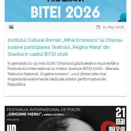
21 May 2026
Institutul Cultural Român „Mihai Eminescu” la Chișinău
susține participarea Teatrului „Regina Maria” din
Oradea în cadrul BITEI 2026
În perioada 21–31 mai 2026, Chișinăul găzduiește o nouă ediție a
Festivalului Internațional al Artelor Scenice BITEI 2026 – Bienala
Teatrului Național „Eugène Ionesco”, unul dintre cele mai
importante evenimente dedicate artelor performative din
Republica