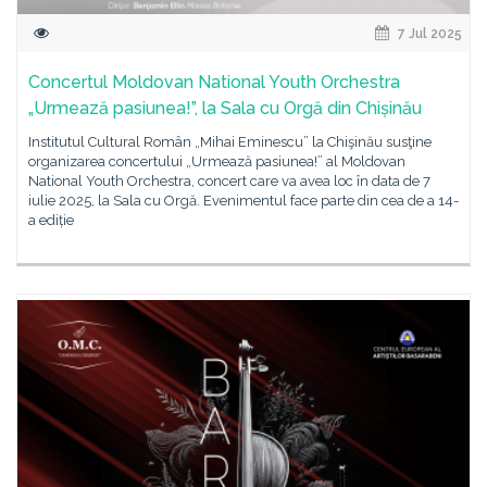
7 Jul 2025
Concertul Moldovan National Youth Orchestra
„Urmează pasiunea!”, la Sala cu Orgă din Chișinău
Institutul Cultural Român „Mihai Eminescu” la Chişinău susţine
organizarea concertului „Urmează pasiunea!” al Moldovan
National Youth Orchestra, concert care va avea loc în data de 7
iulie 2025, la Sala cu Orgă. Evenimentul face parte din cea de a 14-
a ediție