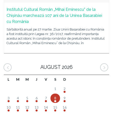
Institutul Cultural Român „Mihai Eminescu” de la
Chișinău marchează 107 ani de la Unirea Basarabiei
cu România
Sărbătorită anual pe 27 martie, Ziua Unirii Basarabiei cu România
a fost instituită prin Legea nr. 36/2017, reafirmând importanța
acestui act istoric în conștiința românilor de pretutindeni. Institutul
Cultural Român „Mihai Eminescu” de la Chișinău, în
AUGUST 2026
L
M
M
J
V
S
D
1
2
3
4
5
6
7
8
9
10
11
12
13
14
15
16