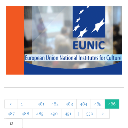
1
|
481
482
483
484
485
486
487
488
489
490
491
|
530