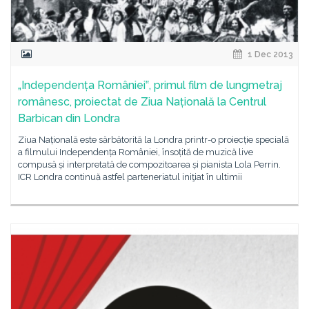
1 Dec 2013
„Independența României‟, primul film de lungmetraj
românesc, proiectat de Ziua Națională la Centrul
Barbican din Londra
Ziua Națională este sărbătorită la Londra printr-o proiecție specială
a filmului Independența României, însoțită de muzică live
compusă și interpretată de compozitoarea și pianista Lola Perrin.
ICR Londra continuă astfel parteneriatul iniţiat în ultimii