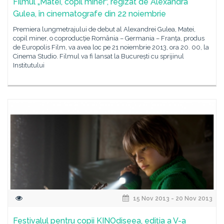
Filmul „Matei, copil miner“, regizat de Alexandra
Gulea, în cinematografe din 22 noiembrie
Premiera lungmetrajului de debut al Alexandrei Gulea, Matei,
copil miner, o coproducție România – Germania – Franța, produs
de Europolis Film, va avea loc pe 21 noiembrie 2013, ora 20. 00, la
Cinema Studio. Filmul va fi lansat la București cu sprijinul
Institutului
15 Nov 2013 - 20 Nov 2013
Festivalul pentru copii KINOdiseea, ediția a V-a