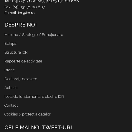
Tel.: (+4) 031 71 00 627, (+4) 031 71 00 606
Fax: (+4) 031 71 00 607
E-mail: icr@icr.ro
DESPRE NOI
Misiune / Strategie / Funcţionare
Echipa
Structura ICR
Rapoarte de activitate
Istoric
Declaraţii de avere
Achizitii
Nota de fundamentare cladire ICR
Contact
Cookies & protectia datelor
CELE MAI NOI TWEET-URI