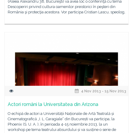
(Aleea Alexandru 38, Bucureşti) va avea loc o conferinţă cu tema
Descoperiri privind cultura oamenilor preistorici în peşteri din
România şi protecţia acestora. Vor participa Cristian Lascu, speolog,
4 Nov 2013 - 15 Nov 2013
Actori români la Universitatea din Arizona
O echipă de actori a Universității Naționale de Artă Teatrală și
Cinematografică „I. L. Caragiale“ din București va participa, la
Phoenix (S. U. A. ), în perioada 4-15 noiembrie 2013, la un
workshop pe tema teatrului absurdului și va susține o serie de