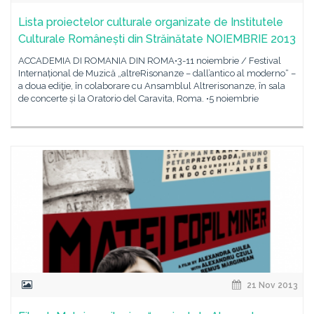
Lista proiectelor culturale organizate de Institutele
Culturale Românești din Străinătate NOIEMBRIE 2013
ACCADEMIA DI ROMANIA DIN ROMA•3-11 noiembrie / Festival
Internațional de Muzică „altreRisonanze – dall’antico al moderno“ –
a doua ediţie, în colaborare cu Ansamblul Altrerisonanze, în sala
de concerte și la Oratorio del Caravita, Roma. •5 noiembrie
21 Nov 2013