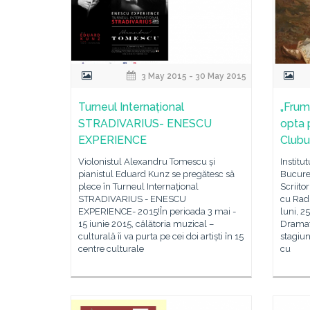
3 May 2015 - 30 May 2015
Turneul Internațional
„Frum
STRADIVARIUS- ENESCU
opta p
EXPERIENCE
Clubu
Violonistul Alexandru Tomescu și
Institu
pianistul Eduard Kunz se pregătesc să
Bucure
plece în Turneul Internațional
Scriito
STRADIVARIUS - ENESCU
cu Radi
EXPERIENCE- 2015!În perioada 3 mai -
luni, 2
15 iunie 2015, călătoria muzical –
Dramatu
culturală îi va purta pe cei doi artiști în 15
stagiun
centre culturale
cu