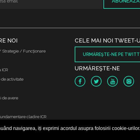
ABONEAZĂ
RE NOI
CELE MAI NOI TWEET-U
/ Strategie / Funcţionare
URMĂREŞTE-NE PE TWITT
URMĂREŞTE-NE
a ICR
de activitate
i de avere
fundamentare cladire ICR
uând navigarea, iți exprimi acordul asupra folosirii cookie-urilor
 protectia datelor