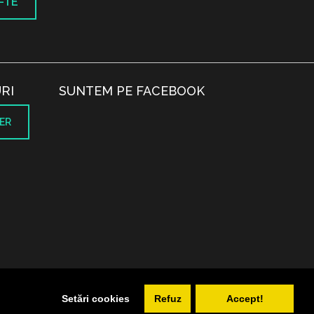
-TE
RI
SUNTEM PE FACEBOOK
ER
.
Setări cookies
Refuz
Accept!