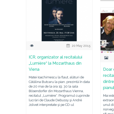
20 May 2015
ICR, organizator al recitalului
„Lumière“ la Mozarthaus din
Viena
Doar 
recita
Matei Ioachimescu la flaut, alături de
dintre
Cătălina Butcaru la pian, prezintă în data
de 20 mai de la ora 19. 30 la sala
pianul
Bösendorfer din Mozarthaus Vienna,
recitalul „Lumière“. Programul cuprinde
Mai est
lucrări de Claude Debussy şi André
extraor
Jolivet interpretate şi pe CD-ul
unul di
norvegi
18 mai 