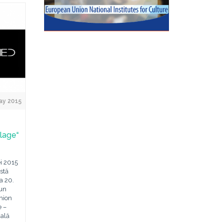
ay 2015
llage“
ei 2015
stă
a 20.
 un
hion
e –
ială