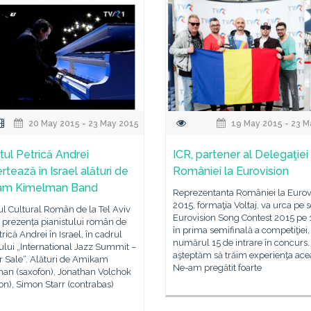
20 May 2015 - 23 May 2015
19 May 2015 - 23 M
tul Petrică Andrei
ICR, partener al Delegaţiei
tează în Israel alături de
României la Eurovision
am Kimelman Band
Reprezentanta României la Eurov
2015, formaţia Voltaj, va urca pe 
tul Cultural Român de la Tel Aviv
Eurovision Song Contest 2015 pe 
ă prezența pianistului român de
în prima semifinală a competiţiei
trică Andrei în Israel, în cadrul
numărul 15 de intrare în concurs.
ului „International Jazz Summit –
aşteptăm să trăim experienţa ace
r Sale“. Alături de Amikam
Ne-am pregătit foarte
an (saxofon), Jonathan Volchok
n), Simon Starr (contrabas)