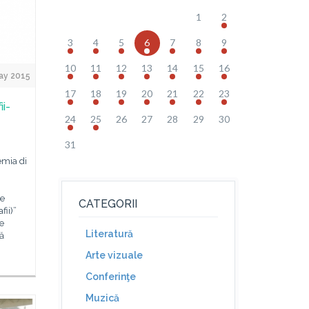
1
2
3
4
5
6
7
8
9
10
11
12
13
14
15
16
ay 2015
17
18
19
20
21
22
23
ii-
24
25
26
27
28
29
30
31
emia di
ie
CATEGORII
fii)”
e
Literatură
tă
Arte vizuale
Conferinţe
Muzică