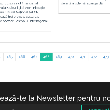
ti, cu sprijinul financiar al
de artă modernă, avangardă
rului Culturii şi al Administraţiei
i Cultural Naţional (AFCN),
ează trei proiecte culturale
e poeziei: Festivalul Internaţional
4
465
466
467
468
469
470
471
472
473
ază-te la Newsletter pentru no