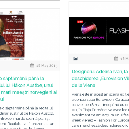
18 M
18 May 2015
Designerul Adelina Ivan, la
o săptămână până la
deschiderea „Eurovision Vi
lul lui Håkon Austbø, unul
de la Viena
 marii maeștri norvegieni ai
Viena este în acest an scena ediţi
ui
a concursului Eurovision. Cu acea
ocazie, pe 18 mai, începând cu or
e o săptămână până la recitalul
00, în Piaţa Primăriei va avea loc
dinar susținut de Håkon Austbø,
eveniment de anvergura unui fas
ntre cei mai de seamă pianiști
week vienez – Fashion For Europ
eni. Recitalul va fi prezentat luni,
care marchează deschiderea ofic
2015, ora 18. 30, la Ateneul