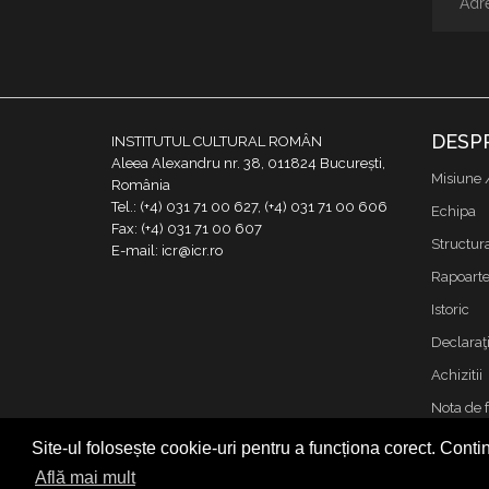
DESP
INSTITUTUL CULTURAL ROMÂN
Aleea Alexandru nr. 38, 011824 București,
Misiune 
România
Tel.: (+4) 031 71 00 627, (+4) 031 71 00 606
Echipa
Fax: (+4) 031 71 00 607
Structur
E-mail: icr@icr.ro
Rapoarte 
Istoric
Declaraţi
Achizitii
Nota de 
Contact
Site-ul folosește cookie-uri pentru a funcționa corect. Contin
Cookies &
Află mai mult