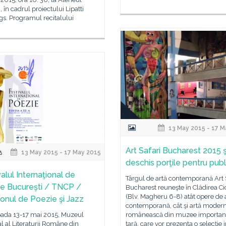
în cadrul proiectului Lipatti
s. Programul recitalului
13 May 2015 - 17 M
Art Safari Bucharest 2015 ş
13 May 2015 - 17 May 2015
deschis porţile pentru publ
alul Internaţional de
Târgul de artă contemporană Art 
e Bucureşti / TNCP /
Bucharest reuneşte în Clădirea Ci
(Blv. Magheru 6-8) atât opere de 
onul de Poezie şi Jazz
contemporană, cât şi artă moder
ioada 13-17 mai 2015, Muzeul
românească din muzee important
l al Literaturii Române din
țară, care vor prezenta o selecţie 