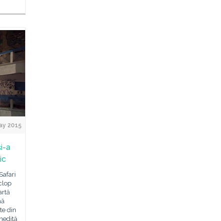
ay 2015
i-a
ic
Safari
clop
artă
nă
e din
inedită