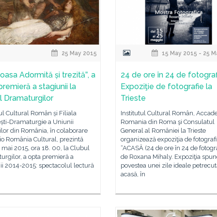
25 May 2015
15 May 2015 - 25 M
oasa Adormită și trezităˮ, a
24 de ore în 24 de fotograf
remieră a stagiunii la
Expoziţie de fotografie la
l Dramaturgilor
Trieste
tul Cultural Român și Filiala
Institutul Cultural Român, Accad
ști-Dramaturgie a Uniunii
Romania din Roma şi Consulatul
rilor din România, în colaborare
General al României la Trieste
o România Cultural, prezintă
organizează expoziţia de fotograf
5 mai 2015, ora 18. 00, la Clubul
“ACASĂ (24 de ore în 24 de fotogra
rgilor, a opta premieră a
de Roxana Mihaly. Expoziţia spun
ii 2014-2015: spectacolul lectură
povestea unei zile ideale petrecu
acasă, în