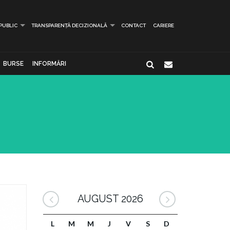
 PUBLIC
TRANSPARENȚĂ DECIZIONALĂ
CONTACT
CARIERE
BURSE
INFORMĂRI
AUGUST 2026
L
M
M
J
V
S
D