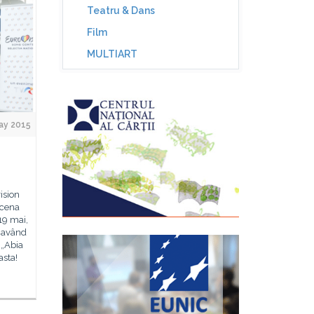
Teatru & Dans
Film
MULTIART
ay 2015
ision
scena
19 mai,
, având
 „Abia
asta!