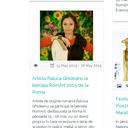
Român, 
Evening
15 May 2015 - 18 May 2015
Artista Raluca Ghideanu la
bienala RomArt 2015 de la
Roma
Festiv
Artista de origine română Raluca
Poezi
Ghideanu va participa la bienala
RomArt, desfășurată la Roma în
Marat
perioada 15 - 18 mai, cu un stand
propriu în care va expune o serie de
În per
sculpturi în piatră, metal și lemn, din
Naţiona