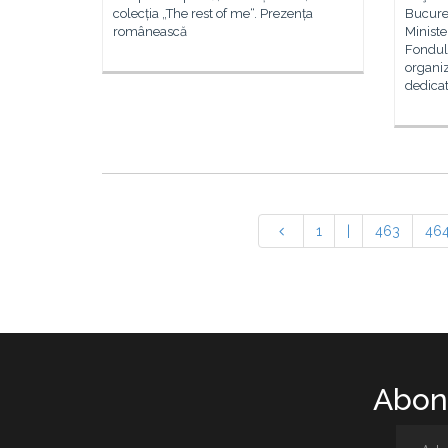
colecția „The rest of me“. Prezența
Bucureş
românească
Ministe
Fondulu
organiz
dedicat
1
|
463
46
Abone