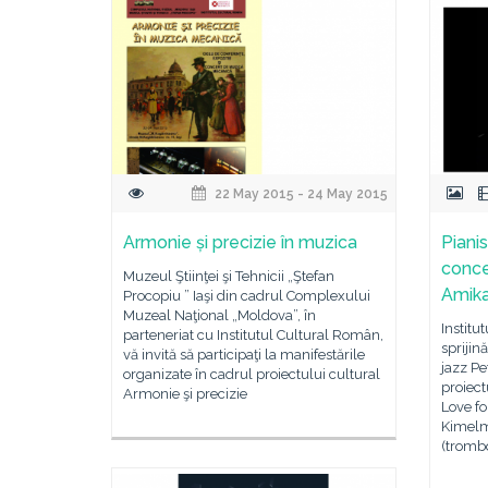
22 May 2015 - 24 May 2015
Armonie și precizie în muzica
Pianis
concer
Muzeul Ştiinţei şi Tehnicii „Ştefan
Amik
Procopiu ” Iaşi din cadrul Complexului
Muzeal Naţional „Moldova”, în
Institu
parteneriat cu Institutul Cultural Român,
sprijin
vă invită să participaţi la manifestările
jazz Pe
organizate în cadrul proiectului cultural
proiect
Armonie şi precizie
Love fo
Kimelm
(trombo