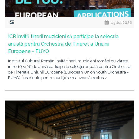
13 Jul 2026
ICR invită tinerii muzicieni să participe la selecția
anuală pentru Orchestra de Tineret a Uniunii
Europene - EUYO
Institutul Cultural Român invită tinerii muzicieni români cu vârste
între 16 și 26 de anisă participe la selecția anuală pentru Orchestra
de Tineret a Uniunii Europene (European Union Youth Orchestra -
EUYO). Înscrierile pentru audiții se realizează exclusiv