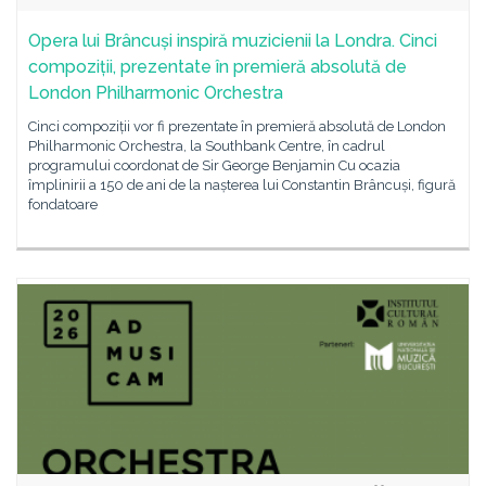
Opera lui Brâncuși inspiră muzicienii la Londra. Cinci
compoziții, prezentate în premieră absolută de
London Philharmonic Orchestra
Cinci compoziții vor fi prezentate în premieră absolută de London
Philharmonic Orchestra, la Southbank Centre, în cadrul
programului coordonat de Sir George Benjamin Cu ocazia
împlinirii a 150 de ani de la nașterea lui Constantin Brâncuși, figură
fondatoare