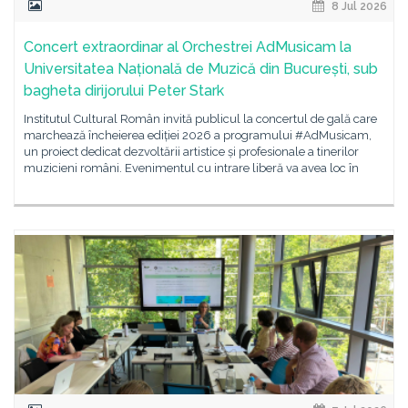
8 Jul 2026
Concert extraordinar al Orchestrei AdMusicam la
Universitatea Națională de Muzică din București, sub
bagheta dirijorului Peter Stark
Institutul Cultural Român invită publicul la concertul de gală care
marchează încheierea ediției 2026 a programului #AdMusicam,
un proiect dedicat dezvoltării artistice și profesionale a tinerilor
muzicieni români. Evenimentul cu intrare liberă va avea loc în