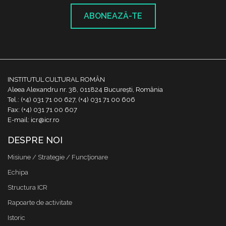
ABONEAZĂ-TE
INSTITUTUL CULTURAL ROMÂN
Aleea Alexandru nr. 38, 011824 București, România
Tel.: (+4) 031 71 00 627, (+4) 031 71 00 606
Fax: (+4) 031 71 00 607
E-mail: icr@icr.ro
DESPRE NOI
Misiune / Strategie / Funcţionare
Echipa
Structura ICR
Rapoarte de activitate
Istoric