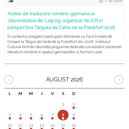
7 Jul 2026
Atelier de traducere româno-germană la
Universitatea din Leipzig, organizat de ICR în
perspectiva Târgului de Carte de la Frankfurt 2028
În contextul pregătirii participării României ca Țară Invitată de
Onoare la Târgul de Carte de la Frankfurt din 2028, Institutul
Cultural Român dezvoltă programe dedicate consolidării prezenței
literaturii române în spațiul germanofon și formării unei
AUGUST 2026
L
M
M
J
V
S
D
1
2
3
4
5
6
7
8
9
10
11
12
13
14
15
16