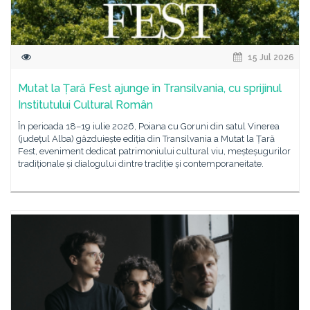
15 Jul 2026
Mutat la Țară Fest ajunge în Transilvania, cu sprijinul
Institutului Cultural Român
În perioada 18–19 iulie 2026, Poiana cu Goruni din satul Vinerea
(județul Alba) găzduiește ediția din Transilvania a Mutat la Țară
Fest, eveniment dedicat patrimoniului cultural viu, meșteșugurilor
tradiționale și dialogului dintre tradiție și contemporaneitate.