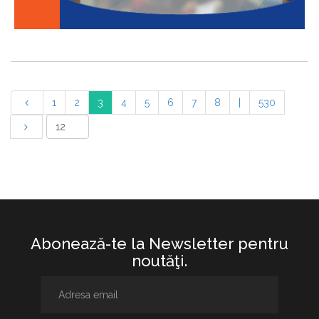
1
2
3
4
5
6
7
8
|
530
Abonează-te la Newsletter pentru
noutăţi.