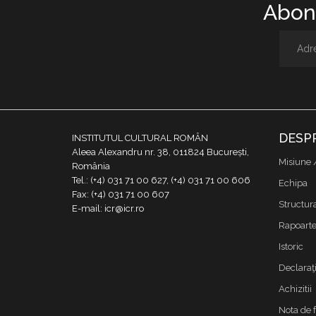
Abone
DESP
INSTITUTUL CULTURAL ROMÂN
Aleea Alexandru nr. 38, 011824 București,
Misiune 
România
Tel.: (+4) 031 71 00 627, (+4) 031 71 00 606
Echipa
Fax: (+4) 031 71 00 607
Structur
E-mail: icr@icr.ro
Rapoarte 
Istoric
Declaraţi
Achizitii
Nota de 