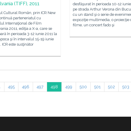
lvania (TIFF), 2011
desfăşurat în perioada 10-12 iuni
pe strada Arthur Verona din Bucur
tul Cultural Român, prin ICR New
cu un stand şi o serie de evenimen
ontinuă parteneriatul cu
expoziţie multimedia, o proiecţie
lul Internaţional de Film
filme, un concert fado şi
vania 2011, ediţia a X-a, care se
ară în perioada 3-12 iunie 2011 la
poca şi în intervalul 15-19 iunie
u. ICR este susţinător
4
495
496
497
498
499
500
501
502
503