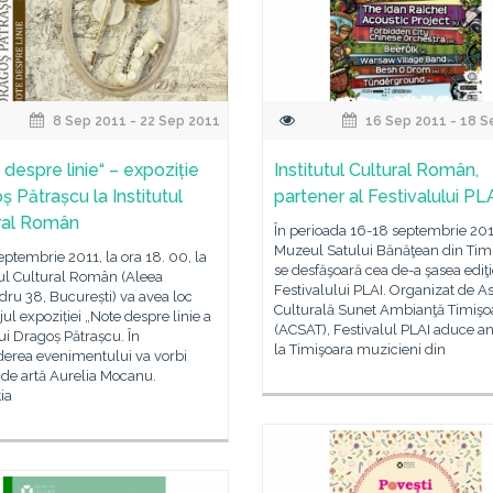
8 Sep 2011 - 22 Sep 2011
16 Sep 2011 - 18 S
 despre linie“ – expoziție
Institutul Cultural Român,
ș Pătrașcu la Institutul
partener al Festivalului PL
ral Român
În perioada 16-18 septembrie 2011
Muzeul Satului Bănăţean din Tim
septembrie 2011, la ora 18. 00, la
se desfăşoară cea de-a şasea ediţi
tul Cultural Român (Aleea
Festivalului PLAI. Organizat de As
ru 38, București) va avea loc
Culturală Sunet Ambianţă Timişo
jul expoziției „Note despre linie a
(ACSAT), Festivalul PLAI aduce a
lui Dragoș Pătrașcu. În
la Timişoara muzicieni din
derea evenimentului va vorbi
l de artă Aurelia Mocanu.
ia