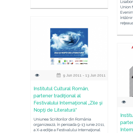
Lisabo
Union N
Evenime
întâlni
reţeau
9 Jun 2011 - 13 Jun 2011
Institutul Cultural Român,
partener tradiţional al
Festivalului Internaţional „Zile şi
Nopţi de Literatură“
Instit
Uniunea Scriitorilor din România
parten
organizează, în perioada 9-13 iunie 2011,
Inter
a X-a ediţie a Festivalului Internaţional