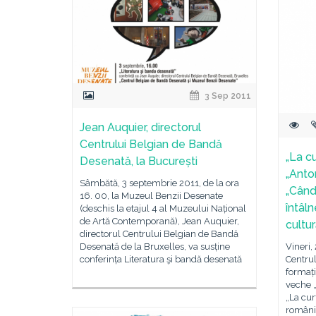
3 Sep 2011
Jean Auquier, directorul
Centrului Belgian de Bandă
„La c
Desenată, la București
„Anton
Sâmbătă, 3 septembrie 2011, de la ora
„Când
16. 00, la Muzeul Benzii Desenate
întâln
(deschis la etajul 4 al Muzeului Național
de Artă Contemporană), Jean Auquier,
cultur
directorul Centrului Belgian de Bandă
Desenată de la Bruxelles, va susține
Vineri, 
conferința Literatura şi bandă desenată
Centrul
formaț
veche 
„La cur
români 