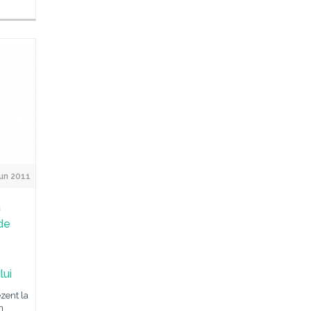
Jun 2011
a
de
lui
ezent la
n