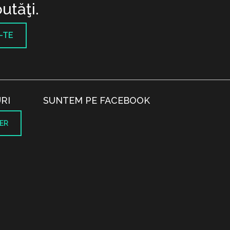
utăţi.
-TE
RI
SUNTEM PE FACEBOOK
ER