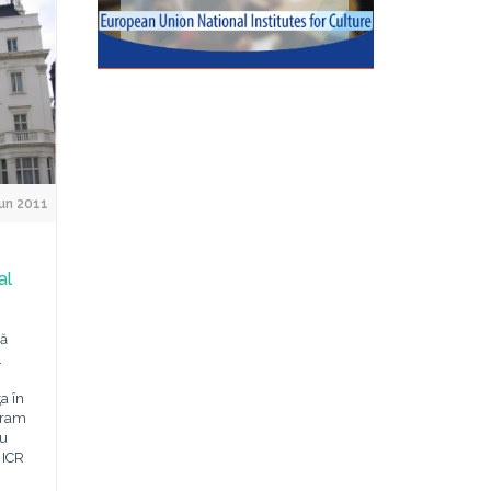
un 2011
al
ză
.
a în
gram
cu
 ICR