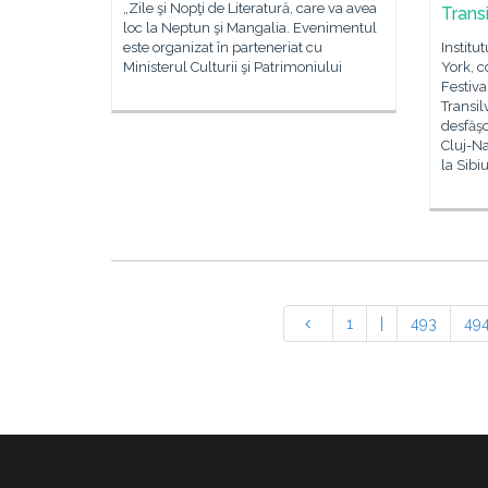
„Zile şi Nopţi de Literatură, care va avea
Transi
loc la Neptun şi Mangalia. Evenimentul
este organizat în parteneriat cu
Institu
Ministerul Culturii şi Patrimoniului
York, c
Festiva
Transil
desfăşo
Cluj-Na
la Sibi
1
|
493
49