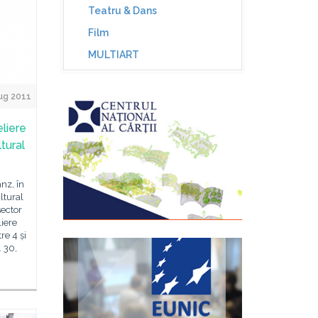
Teatru & Dans
Film
MULTIART
ug 2011
liere
ltural
nz, în
ltural
ector
liere
re 4 și
. 30,