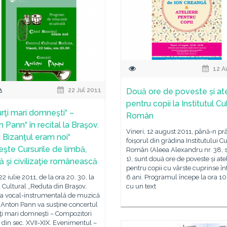
12 A
22 Jul 2011
Două ore de poveste și ate
pentru copii la Institutul Cu
urţi mari domneşti“ –
Român
 Pann“ în recital la Braşov.
Vineri, 12 august 2011, până-n prâ
 Bizanţul eram noi“
foișorul din grădina Institutului Cu
eşte Cursurile de limbă,
Român (Aleea Alexandru nr. 38, s
1), sunt două ore de poveste și ate
ă şi civilizaţie românească
pentru copii cu vârste cuprinse înt
22 iulie 2011, de la ora 20. 30, la
6 ani. Programul începe la ora 10
 Cultural „Reduta din Braşov,
cu un text
ia vocal-instrumentală de muzică
„Anton Pann va susține concertul
ţi mari domneşti – Compozitori
din sec. XVII-XIX. Evenimentul –