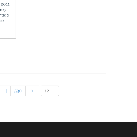
e 2011
eşti,
te: o
 de
|
530