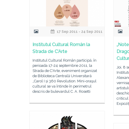
17 Sep 2011 - 24 Sep 2011
Institutul Cultural Român la
„Note
Strada de C’Arte
Drago
Cultu
Institutul Cultural Român participă, în
perioada 17-24 septembrie 2011, la
Joi, 8 
Strada de C'Arte, eveniment organizat
Institu
de Biblioteca Centrală Universitară
Alexand
„Carol I și 360 Revolution. Mini-oraşul
vernisa
cultural se va întinde în perimetrul
artistu
descris de bulevardul C. A. Rosetti
deschi
criticu
Expoziț