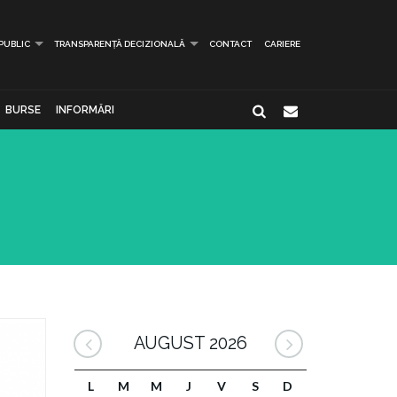
 PUBLIC
TRANSPARENȚĂ DECIZIONALĂ
CONTACT
CARIERE
BURSE
INFORMĂRI
AUGUST 2026
L
M
M
J
V
S
D