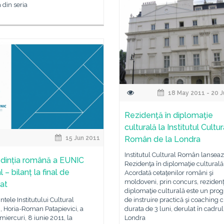
a din seria
18 May 2011 - 20 J
Rezidenţă în diplomaţie
culturală la Institutul Cultur
15 Jun 2011
Român de la Londra
Institutul Cultural Român lansea
dinția română a EUNIC
Rezidenţa în diplomaţie culturală
 – bilanț la final de
Acordată cetaţenilor români şi
moldoveni, prin concurs, rezidenţ
at
diplomaţie culturală este un pro
ntele Institutului Cultural
de instruire practică şi coaching 
 Horia-Roman Patapievici, a
durata de 3 luni, derulat în cadrul
miercuri, 8 iunie 2011, la
Londra