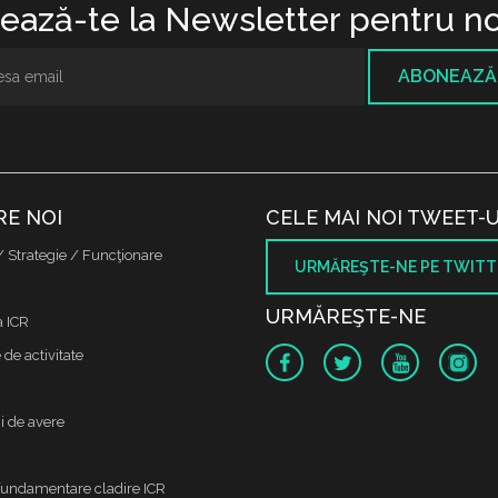
ază-te la Newsletter pentru no
ABONEAZĂ
RE NOI
CELE MAI NOI TWEET-U
/ Strategie / Funcţionare
URMĂREŞTE-NE PE TWITT
URMĂREŞTE-NE
a ICR
de activitate
i de avere
fundamentare cladire ICR