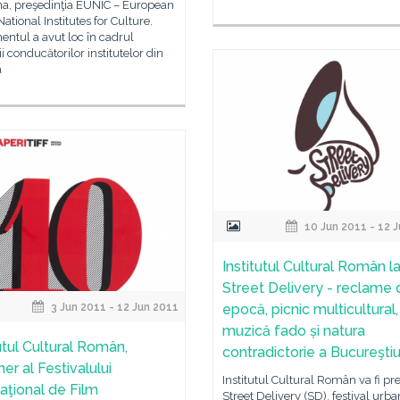
na, preşedinţia EUNIC – European
ational Institutes for Culture.
ntul a avut loc în cadrul
rii conducătorilor institutelor din
a
10 Jun 2011 - 12 
Institutul Cultural Român l
Street Delivery - reclame 
3 Jun 2011 - 12 Jun 2011
epocă, picnic multicultural,
muzică fado și natura
utul Cultural Român,
contradictorie a Bucureştiu
er al Festivalului
Institutul Cultural Român va fi pr
naţional de Film
Street Delivery (SD), festival urba