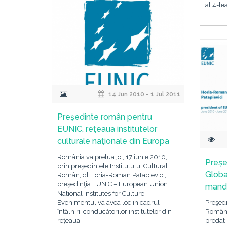
al 4-le
14 Jun 2010 - 1 Jul 2011
Preşedinte român pentru
EUNIC, reţeaua institutelor
culturale naţionale din Europa
România va prelua joi, 17 iunie 2010,
Preșe
prin preşedintele Institutului Cultural
Global
Român, dl Horia-Roman Patapievici,
preşedinţia EUNIC – European Union
mand
National Institutes for Culture.
Evenimentul va avea loc în cadrul
Preşedi
întâlnirii conducătorilor institutelor din
Român,
reţeaua
predat 