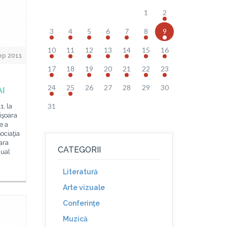
1
2
3
4
5
6
7
8
9
10
11
12
13
14
15
16
ep 2011
17
18
19
20
21
22
23
24
25
26
27
28
29
30
AI
31
, la
işoara
e a
ociaţia
ara
CATEGORII
nual
Literatură
Arte vizuale
Conferinţe
Muzică