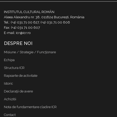
INSTITUTUL CULTURAL ROMÂN
Aleea Alexandru nr. 38, 011824 București, România
Tel.: (+4) 031 71 00 627, (+4) 031 71 00 606
Fax: (+4) 031 71 00 607
E-mail: icr@icr.ro
DESPRE NOI
Misiune / Strategie / Funcţionare
Echipa
Structura ICR
Rapoarte de activitate
Istoric
Declaraţii de avere
Achizitii
Nota de fundamentare cladire ICR
Contact