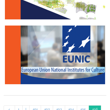
1
|
491
492
493
494
495
496