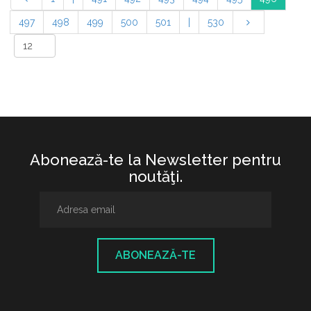
497
498
499
500
501
|
530
Abonează-te la Newsletter pentru
noutăţi.
ABONEAZĂ-TE