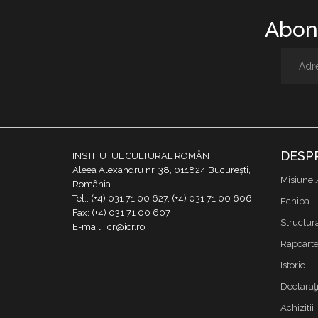
Abone
DESP
INSTITUTUL CULTURAL ROMÂN
Aleea Alexandru nr. 38, 011824 București,
Misiune 
România
Tel.: (+4) 031 71 00 627, (+4) 031 71 00 606
Echipa
Fax: (+4) 031 71 00 607
Structur
E-mail: icr@icr.ro
Rapoarte 
Istoric
Declaraţi
Achizitii