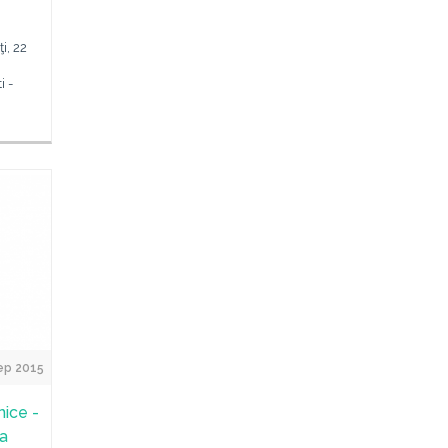
i, 22
i -
ep 2015
nice -
la