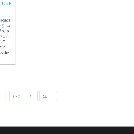
CTURE
orgaci
15, cu
ân, la
 din
ONE
 în
ovdiv,
|
530