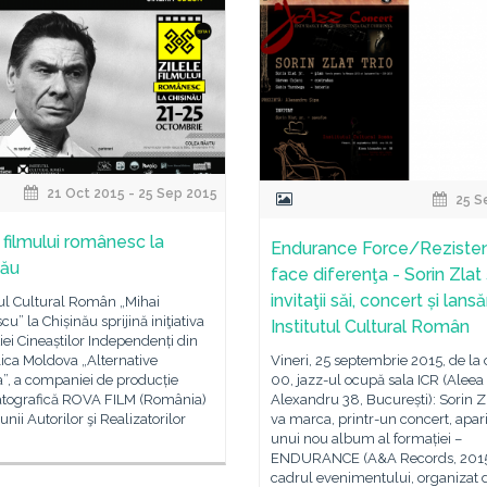
21 Oct 2015 - 25 Sep 2015
25 S
e filmului românesc la
Endurance Force/Reziste
nău
face diferenţa - Sorin Zlat 
invitaţii săi, concert și lansăr
tul Cultural Român „Mihai
u” la Chișinău sprijină iniţiativa
Institutul Cultural Român
iei Cineaștilor Independenți din
ica Moldova „Alternative
Vineri, 25 septembrie 2015, de la 
”, a companiei de producție
00, jazz-ul ocupă sala ICR (Aleea
tografică ROVA FILM (România)
Alexandru 38, București): Sorin Zl
unii Autorilor şi Realizatorilor
va marca, printr-un concert, apari
unui nou album al formației –
ENDURANCE (A&A Records, 2015)
cadrul evenimentului, organizat 