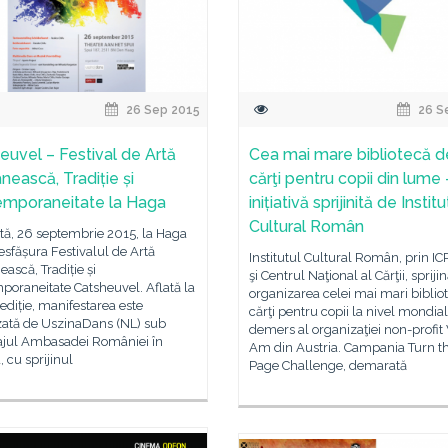
26 Sep 2015
26 S
euvel – Festival de Artă
Cea mai mare bibliotecă d
ească, Tradiție și
cărţi pentru copii din lume 
mporaneitate la Haga
inițiativă sprijinită de Institu
Cultural Român
ă, 26 septembrie 2015, la Haga
esfășura Festivalul de Artă
Institutul Cultural Român, prin I
scă, Tradiție și
şi Centrul Naţional al Cărţii, spriji
oraneitate Catsheuvel. Aflată la
organizarea celei mai mari bibliot
ediție, manifestarea este
cărţi pentru copii la nivel mondial
zată de UszinaDans (NL) sub
demers al organizaţiei non-profit
ajul Ambasadei României în
Am din Austria. Campania Turn t
 cu sprijinul
Page Challenge, demarată