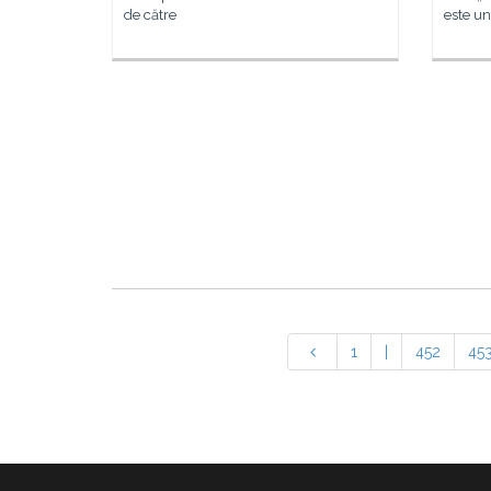
de către
este u
1
|
452
45