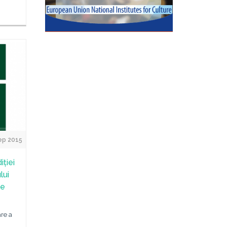
ep 2015
ției
lui
de
are a
n