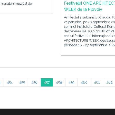
Festivalul ONE ARCHITE
n maraton muzical de
WEEK de la Plovdiv
Arhitectul și urbanistul Claudiu F
va participa, pe 20 septembrie 20
sprijinul Institutului Cultural Rom
dezbaterea BALKAN SYNDROMЕ?
cadrul festivalului internațional 
ARCHITECTURE WEEK, desfășurat
perioada 18 – 27 septembrie la Pl
3
454
455
456
457
458
459
460
461
462