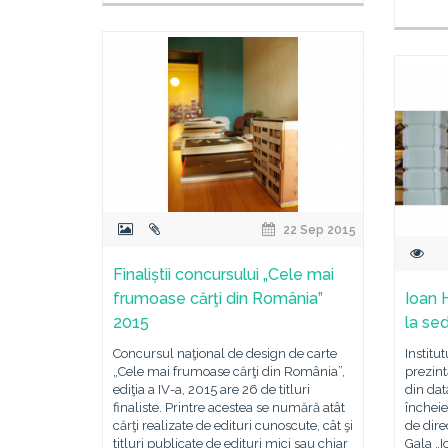
22 Sep 2015
Finaliștii concursului „Cele mai
frumoase cărţi din România”
Ioan 
2015
la sed
Concursul naţional de design de carte
Institu
„Cele mai frumoase cărţi din România”,
prezint
ediţia a IV-a, 2015 are 26 de titluri
din dat
finaliste. Printre acestea se numără atât
încheie
cărţi realizate de edituri cunoscute, cât şi
de dire
titluri publicate de edituri mici sau chiar
Gala „I