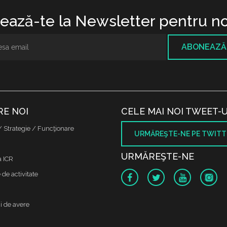
ază-te la Newsletter pentru no
ABONEAZĂ
RE NOI
CELE MAI NOI TWEET-U
/ Strategie / Funcţionare
URMĂREŞTE-NE PE TWITT
URMĂREŞTE-NE
a ICR
de activitate
i de avere