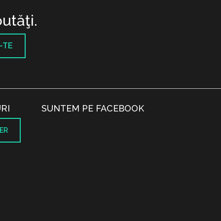
utăţi.
-TE
RI
SUNTEM PE FACEBOOK
ER