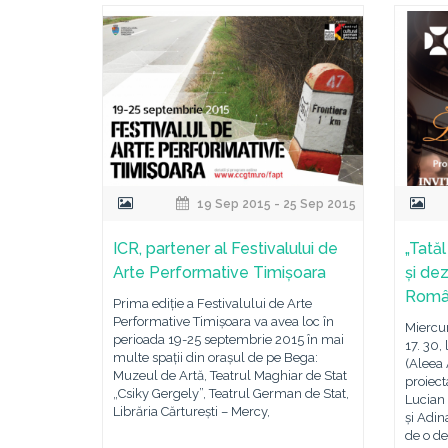
19 Sep 2015 - 25 Sep 2015
ICR, partener al Festivalului de
„Tată
Arte Performative Timișoara
și dez
Rom
Prima ediție a Festivalului de Arte
Performative Timișoara va avea loc în
Miercur
perioada 19-25 septembrie 2015 în mai
17. 30,
multe spații din orașul de pe Bega:
(Aleea 
Muzeul de Artă, Teatrul Maghiar de Stat
proiect
„Csiky Gergely”, Teatrul German de Stat,
Lucian 
Librăria Cărturești – Mercy,
și Adin
de o de