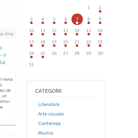
1
2
3
4
5
6
7
8
9
10
11
12
13
14
15
16
ep 2015
17
18
19
20
21
22
23
e
24
25
26
27
28
29
30
– o
tul
31
CR Viena
nă
eci de
CATEGORII
, un
 Who I
Literatură
he
Arte vizuale
Conferinţe
Muzică