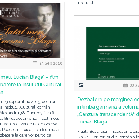
Institutul
23 Sep 2015
l meu, Lucian Blaga“ – film
batere la Institutul Cultural
22 S
ân
Dezbatere pe marginea edi
i, 23 septembrie 2015, de la ora
în limba germană a volumu
 la Institutul Cultural Român
Alexandru 38, București) va fi
„Cenzura transcendentă“ 
at filmul documentar Tatăl meu,
Lucian Blaga
Blaga, realizat de Iulian Ghervas
a Popescu. Proiecția va fi urmată
Filiala Bucureşti – Traduceri Liter
zbatere la care vor participa
Uniunii Scriitorilor din România î