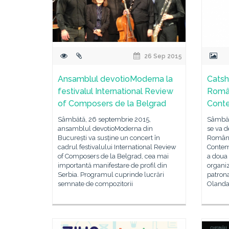
26 Sep 2015
Ansamblul devotioModerna la
Catsh
festivalul International Review
Român
of Composers de la Belgrad
Conte
Sâmbătă, 26 septembrie 2015,
Sâmbăt
ansamblul devotioModerna din
se va d
București va susține un concert în
Românea
cadrul festivalului International Review
Contemp
of Composers de la Belgrad, cea mai
a doua 
importantă manifestare de profil din
organi
Serbia. Programul cuprinde lucrări
patron
semnate de compozitorii
Olanda,