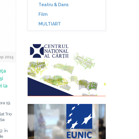
Teatru & Dans
Film
MULTIART
ep 2015
nţa
şi
i la
ora 19.
at Trio
ția
. În
de