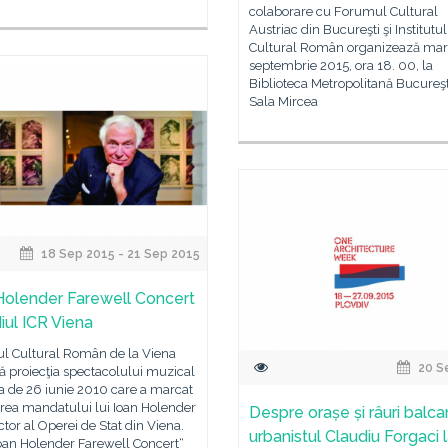
colaborare cu Forumul Cultural
Austriac din Bucureşti şi Institutul
Cultural Român organizează marţ
septembrie 2015, ora 18. 00, la
Biblioteca Metropolitană Bucureşt
Sala Mircea
18 Sep 2015 - 21 Sep 2015
Holender Farewell Concert
iul ICR Viena
tul Cultural Român de la Viena
20 S
ă proiecţia spectacolului muzical
a de 26 iunie 2010 care a marcat
rea mandatului lui Ioan Holender
Despre orașe și râuri balca
ctor al Operei de Stat din Viena.
urbanistul Claudiu Forgaci 
oan Holender Farewell Concert“