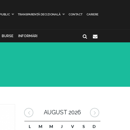
 PUBLIC
TRANSPARENȚĂ DECIZIONALĂ
CONTACT
CARIERE
BURSE
INFORMĂRI
AUGUST 2026
L
M
M
J
V
S
D