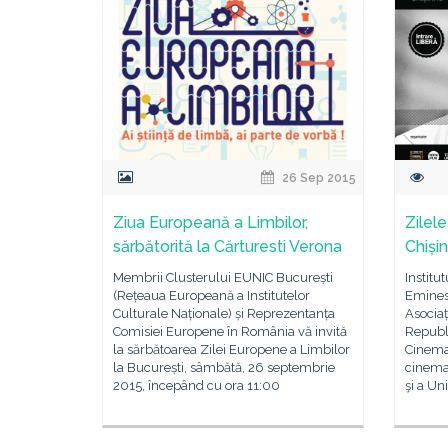
26 Sep 2015
Ziua Europeană a Limbilor,
Zilel
sărbătorită la Cărturesti Verona
Chiși
Membrii Clusterului EUNIC București
Institu
(Rețeaua Europeană a Institutelor
Eminesc
Culturale Naționale) și Reprezentanța
Asociaț
Comisiei Europene în România vă invită
Republ
la sărbătoarea Zilei Europene a Limbilor
Cinema
la București, sâmbătă, 26 septembrie
cinema
2015, începând cu ora 11:00
şi a Uni