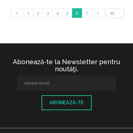
1
2
3
4
5
6
7
Abonează-te la Newsletter pentru
noutăţi.
ABONEAZĂ-TE