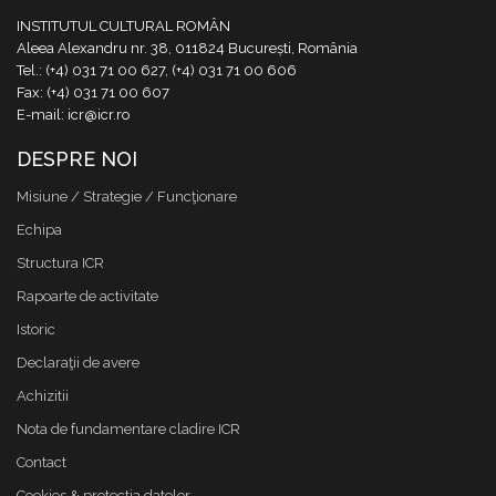
INSTITUTUL CULTURAL ROMÂN
Aleea Alexandru nr. 38, 011824 București, România
Tel.: (+4) 031 71 00 627, (+4) 031 71 00 606
Fax: (+4) 031 71 00 607
E-mail: icr@icr.ro
DESPRE NOI
Misiune / Strategie / Funcţionare
Echipa
Structura ICR
Rapoarte de activitate
Istoric
Declaraţii de avere
Achizitii
Nota de fundamentare cladire ICR
Contact
Cookies & protectia datelor