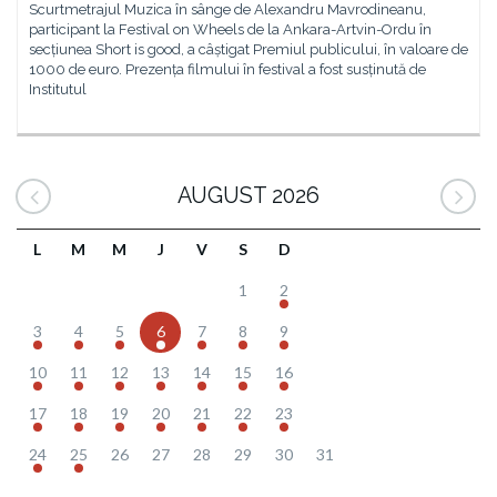
Scurtmetrajul Muzica în sânge de Alexandru Mavrodineanu,
participant la Festival on Wheels de la Ankara-Artvin-Ordu în
secțiunea Short is good, a câștigat Premiul publicului, în valoare de
1000 de euro. Prezența filmului în festival a fost susținută de
Institutul
AUGUST 2026
L
M
M
J
V
S
D
1
2
3
4
5
6
7
8
9
10
11
12
13
14
15
16
17
18
19
20
21
22
23
24
25
26
27
28
29
30
31