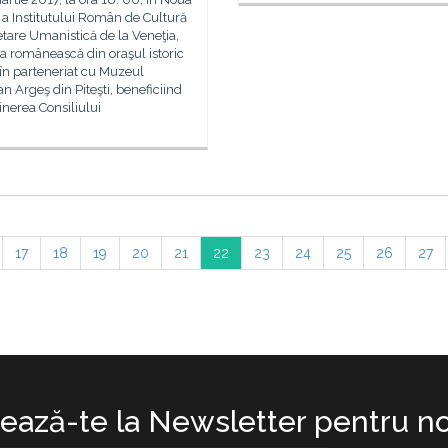
 a Institutului Român de Cultură
etare Umanistică de la Veneţia,
ţia românească din oraşul istoric
, în parteneriat cu Muzeul
n Argeş din Piteşti, beneficiind
inerea Consiliului
17
18
19
20
21
22
23
24
25
26
27
ază-te la Newsletter pentru no