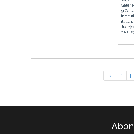
Galerie
şi Cerc
institu
italian
Judeţea
de susţ
1
|
Abone