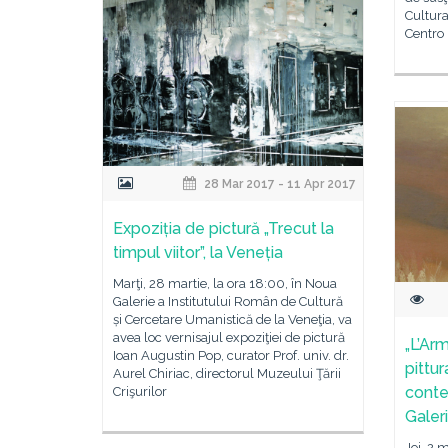
Cultur
Centro
28 Mar 2017 - 11 Apr 2017
Expoziția de pictură „Trecut la
timpul viitor”, la Veneția
Marţi, 28 martie, la ora 18:00, în Noua
Galerie a Institutului Român de Cultură
și Cercetare Umanistică de la Veneţia, va
avea loc vernisajul expoziţiei de pictură
„L’Ar
Ioan Augustin Pop, curator Prof. univ. dr.
pittu
Aurel Chiriac, directorul Muzeului Ţării
conte
Crişurilor
Galer
Joi, 2 