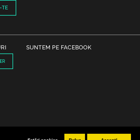
-TE
RI
SUNTEM PE FACEBOOK
ER
.
Setări cookies
Refuz
Accept!