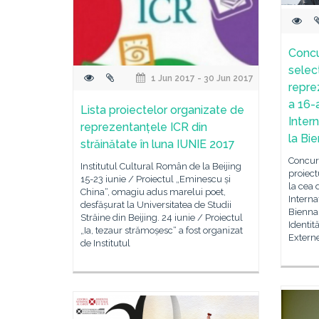
Concu
selec
1 Jun 2017 - 30 Jun 2017
repre
a 16-a
Lista proiectelor organizate de
Inter
reprezentanțele ICR din
la Bi
străinătate în luna IUNIE 2017
Concurs
Institutul Cultural Român de la Beijing
proiec
15-23 iunie / Proiectul „Eminescu și
la cea 
China“, omagiu adus marelui poet,
Interna
desfășurat la Universitatea de Studii
Biennal
Străine din Beijing. 24 iunie / Proiectul
Identit
„Ia, tezaur strămoșesc“ a fost organizat
Externe
de Institutul