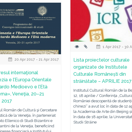
1 Apr 2017 - 30 
Lista proiectelor culturale
20 Apr 2017 - 21 Apr 2017
organizate de Institutele
esul internaţional
Culturale Românești din
zia e l’Europa Orientale
străinătate – APRILIE 2017
 tardo Medioevo e l’Età
Institutul Cultural Român de la Be
na», Veneţia, 20–21
12, 18 aprilie / Conferința „Cultur
e 2017
României descoperită de studenți
chinezi“ a avut loc în data de 12 ap
tul Român de Cultură şi Cercetare
la Academia de Arte din Beijing și
ică de la Veneţia, în parteneriat
în data de 18 aprilie, la Universita
tuto Ellenico di Studi Bizantini e
Studii Străine
antini de la Veneţia, beneficiind
inerea financiară a Institutului