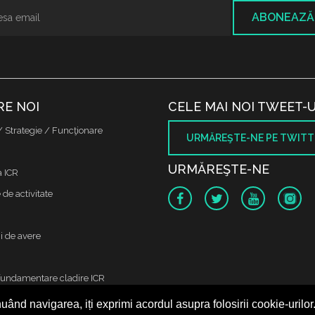
ABONEAZĂ
RE NOI
CELE MAI NOI TWEET-U
/ Strategie / Funcţionare
URMĂREŞTE-NE PE TWITT
URMĂREŞTE-NE
a ICR
de activitate
i de avere
fundamentare cladire ICR
uând navigarea, iți exprimi acordul asupra folosirii cookie-urilor