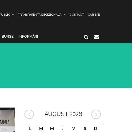
 PUBLIC
TRANSPARENȚĂ DECIZIONALĂ
CONTACT
CARIERE
BURSE
INFORMĂRI
AUGUST 2026
L
M
M
J
V
S
D