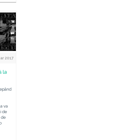
ar 2017
 la
cepând
ia va
i de
e de
o