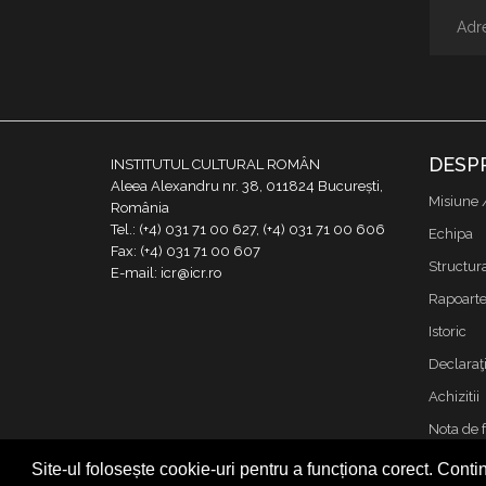
DESP
INSTITUTUL CULTURAL ROMÂN
Aleea Alexandru nr. 38, 011824 București,
Misiune 
România
Tel.: (+4) 031 71 00 627, (+4) 031 71 00 606
Echipa
Fax: (+4) 031 71 00 607
Structur
E-mail: icr@icr.ro
Rapoarte 
Istoric
Declaraţi
Achizitii
Nota de 
Contact
Site-ul folosește cookie-uri pentru a funcționa corect. Contin