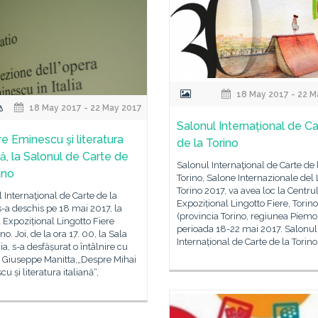
18 May 2017 - 22 M
18 May 2017 - 22 May 2017
Salonul Internațional de Ca
e Eminescu şi literatura
de la Torino
nă, la Salonul de Carte de
Salonul Internaţional de Carte de 
ino
Torino, Salone Internazionale del 
Torino 2017, va avea loc la Centru
 Internaţional de Carte de la
Expozițional Lingotto Fiere, Torino
s-a deschis pe 18 mai 2017, la
(provincia Torino, regiunea Piemon
 Expozițional Lingotto Fiere
perioada 18-22 mai 2017. Salonul
no. Joi, de la ora 17. 00, la Sala
Internațional de Carte de la Torino
, s-a desfășurat o întâlnire cu
l Giuseppe Manitta,„Despre Mihai
u și literatura italiană“,