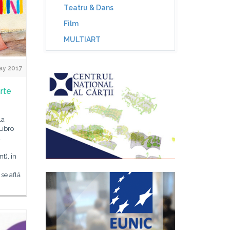
Teatru & Dans
Film
MULTIART
ay 2017
rte
la
Libro
l
t), în
 se află