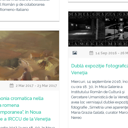
al Român şi de colaborarea
 Romeno–Italiano
14 Sep 2016 - 26 M
Dublă expoziţie fotografică
Veneţia
Miercuri, 14 septembrie 2016, în
2 Mar 2017 - 23 Mar 2017
cu ora 18. 30, în Mica Galerie a
Institutului Român de Cultură şi
Cercetare Umanistică de la Veneţ
monia cromatica nella
avea loc vernisajul dublei expoziţi
ra romena
fotografie „Simetria unei aparenţ
mporanea”, în Noua
Maria Grazia Galatà, curator Marc
Nereo
ie a IRCCU de la Veneţia
martie 2017, la ora 18. 00, în Noua