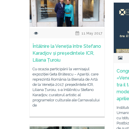
11 May 2017
Întâlnire la Veneția între Stefano
Karadjov și președintele ICR,
Liliana Țuroiu
Cu ocazia participării la vernisajul
Congr
expoziției Geta Brătescu – Apariții, care
«Vene
reprezintă România la Bienala de Artă
tra il
de la Veneția 2017, președintele ICR,
Liliana Țuroiu, s-a întâlnitcu Stefano
moder
Karadjov, curatorul artistic al
aprili
programelor culturale ale Carnavalului
de
Institu
Umanist
cu Isti
Postbiz
de susţ