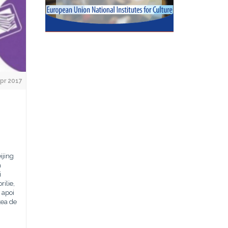
Apr 2017
ijing
a
i
rilie,
 apoi
tea de