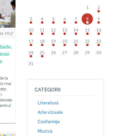
1
2
3
4
5
6
7
8
9
10
11
12
13
14
15
16
ay 2017
17
18
19
20
21
22
23
liade,
24
25
26
27
28
29
30
âniei
a
31
de la
-22 mai
otto
CATEGORII
n
atorate
Literatură
Centrul
Arte vizuale
Conferinţe
Muzică