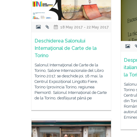
18 May 2017 - 22 May 2017
Deschiderea Salonului
Internaţional de Carte de la
Torino
Despr
Salonul Internaţional de Carte de la
italia
Torino, Salone Internazionale del Libro
la Tor
Torino 2017, se deschide joi, 18 mai, la
Centrul Expozițional Lingotto Fiere,
Salonul
Torino (provincia Torino, regiunea
Torino 
Piemont). Salonul Internațional de Carte
Centrul
de la Torino, desfășurat până pe
din Tori
România
autoru
Eminesc