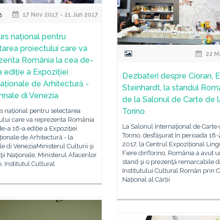
17 Nov 2017 - 21 Jun 2017
rs național pentru
tarea proiectului care va
22 M
zenta România la cea de-
 ediție a Expoziției
Dezbateri despre Cioran, E
naționale de Arhitectură -
Steinhardt, la standul Rom
ennale di Venezia
de la Salonul de Carte de l
Torino
 național pentru selectarea
tului care va reprezenta România
La Salonul Internaţional de Carte 
de-a 16-a ediție a Expoziției
Torino, desfăşurat în perioada 18
ționale de Arhitectură - la
2017, la Centrul Expozițional Ling
e di VeneziaMinisterul Culturii şi
Fiere dinTorino, România a avut u
ăţii Naţionale, Ministerul Afacerilor
stand şi o prezenţă remarcabile d
, Institutul Cultural
Institutului Cultural Român prin 
Național al Cărții