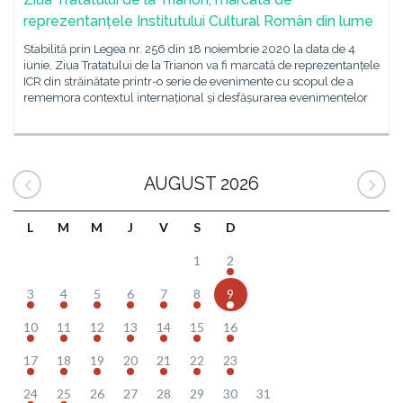
reprezentanțele Institutului Cultural Român din lume
Stabilită prin Legea nr. 256 din 18 noiembrie 2020 la data de 4
iunie, Ziua Tratatului de la Trianon va fi marcată de reprezentanțele
ICR din străinătate printr-o serie de evenimente cu scopul de a
rememora contextul internațional și desfășurarea evenimentelor
AUGUST 2026
L
M
M
J
V
S
D
1
2
3
4
5
6
7
8
9
10
11
12
13
14
15
16
17
18
19
20
21
22
23
24
25
26
27
28
29
30
31