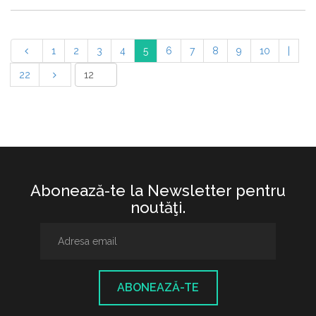
1
2
3
4
5
6
7
8
9
10
|
22
Abonează-te la Newsletter pentru
noutăţi.
ABONEAZĂ-TE