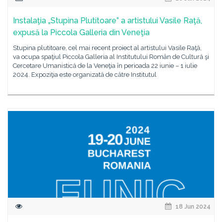
Instalaţia „Stupina Plutitoare” a artistului Vasile Raţă,
expusă la Piccola Galleria din Veneţia
Stupina plutitoare, cel mai recent proiect al artistului Vasile Raţă,
va ocupa spaţiul Piccola Galleria al Institutului Român de Cultură şi
Cercetare Umanistică de la Veneţia în perioada 22 iunie – 1 iulie
2024. Expoziţia este organizată de către Institutul
18 Jun 2024