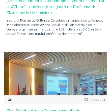
„Din istoria cartierului Cannaregio al Veneţiei secolului
al XVI-lea” - conferinţă susţinută de Prof. univ. dr.
Claire Judde de Larivière
Institutul Român de Cultură şi Cercetare Umanistică de la Veneţia,
în colaborare cu Associazione Convicini di San Marziale de la
Veneţia, organizează, marţi 11 iunie 2024, de la ora 17:00, în Sala
de Conferinţe a Institutului, conferinţa doamnei Prof.
3 Jun 2024
Ziua Tratatului de la Trianon, marcată de