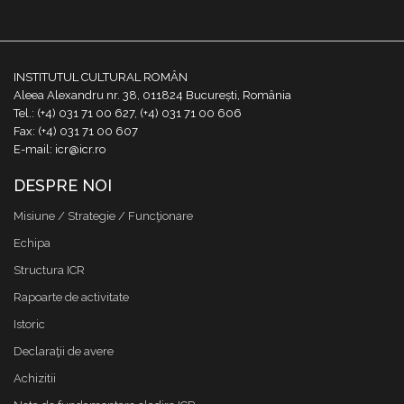
INSTITUTUL CULTURAL ROMÂN
Aleea Alexandru nr. 38, 011824 București, România
Tel.: (+4) 031 71 00 627, (+4) 031 71 00 606
Fax: (+4) 031 71 00 607
E-mail: icr@icr.ro
DESPRE NOI
Misiune / Strategie / Funcţionare
Echipa
Structura ICR
Rapoarte de activitate
Istoric
Declaraţii de avere
Achizitii