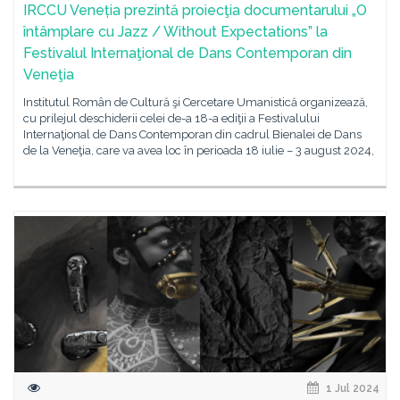
IRCCU Veneția prezintă proiecţia documentarului „O
întâmplare cu Jazz / Without Expectations” la
Festivalul Internaţional de Dans Contemporan din
Veneţia
Institutul Român de Cultură şi Cercetare Umanistică organizează,
cu prilejul deschiderii celei de-a 18-a ediţii a Festivalului
Internaţional de Dans Contemporan din cadrul Bienalei de Dans
de la Veneţia, care va avea loc în perioada 18 iulie – 3 august 2024,
1 Jul 2024