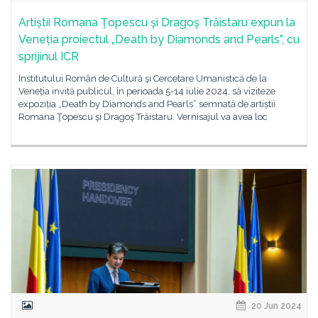
Artiștii Romana Ţopescu şi Dragoş Trăistaru expun la
Veneția proiectul „Death by Diamonds and Pearls”, cu
sprijinul ICR
Institutului Român de Cultură şi Cercetare Umanistică de la
Veneția invită publicul, în perioada 5-14 iulie 2024, să viziteze
expoziția „Death by Diamonds and Pearls” semnată de artiștii
Romana Ţopescu şi Dragoş Trăistaru. Vernisajul va avea loc
20 Jun 2024