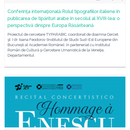
Conferinţa internaţională Rolul tipografiilor italiene în
publicarea de tipărituri arabe în secolul al XVIII-lea: o
perspectivă dinspre Europa Răsăriteană
Proiectul de cercetare TYPARABIC, coordonat de doamna Cercet.
şt. I dr. Ioana Feodorov (Institutul de Studii Sud–Est Europene din
Bucureşti al Academiei Române), în parteneriat cu Institutul
Român de Cultură şi Cercetare Umanistică de la Veneţia,
Departamentul