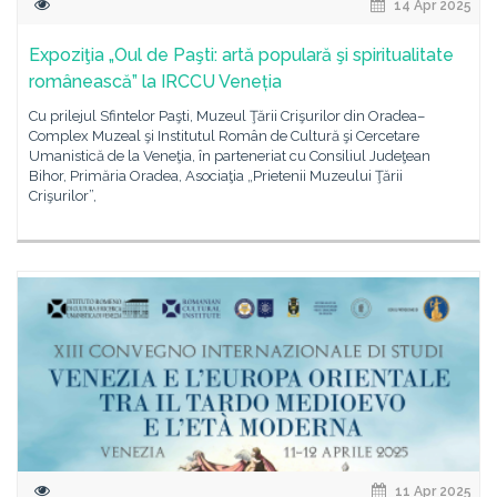
14 Apr 2025
Expoziţia „Oul de Paşti: artă populară şi spiritualitate
românească” la IRCCU Veneția
Cu prilejul Sfintelor Paşti, Muzeul Ţării Crişurilor din Oradea–
Complex Muzeal şi Institutul Român de Cultură şi Cercetare
Umanistică de la Veneţia, în parteneriat cu Consiliul Judeţean
Bihor, Primăria Oradea, Asociaţia „Prietenii Muzeului Ţării
Crişurilor”,
11 Apr 2025