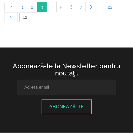
1
2
3
4
5
6
7
8
|
22
Abonează-te la Newsletter pentru
noutăţi.
ABONEAZĂ-TE