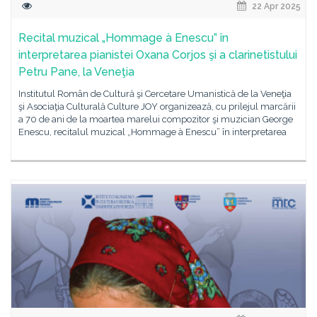
22 Apr 2025
Recital muzical „Hommage à Enescu” în
interpretarea pianistei Oxana Corjos şi a clarinetistului
Petru Pane, la Veneţia
Institutul Român de Cultură şi Cercetare Umanistică de la Veneţia
şi Asociaţia Culturală Culture JOY organizează, cu prilejul marcării
a 70 de ani de la moartea marelui compozitor şi muzician George
Enescu, recitalul muzical „Hommage à Enescu” în interpretarea