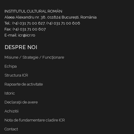
INSTITUTUL CULTURAL ROMÂN
Aleea Alexandru nr. 38, 011824 București, România
Tel.: (+4) 031 71 00 627, (+4) 031 71 00 606
Fax: (+4) 031 71 00 607
E-mail: icr@icr.ro
DESPRE NOI
Misiune / Strategie / Funcţionare
Echipa
Structura ICR
Rapoarte de activitate
Istoric
Declaraţii de avere
Achizitii
Nota de fundamentare cladire ICR
Contact