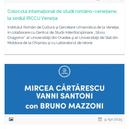
Colocviul internaţional de studii româno–veneţiene,
la sediul IRCCU Veneția
Institutul Român de Cultură şi Cercetare Umanistică de la Veneţia,
în colaborare cu Centrul de Studii Interdisciplinare „Silviu
Dragomir” al Universităţii din Oradea şi al Universităţii de Stat din
Moldova de la Chişinău şi cu Laboratorul de Istorie
9 Apr 2025