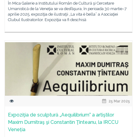
În Mica Galerie a Institutului Român de Cultură şi Cercetare
Umanistică de la Veneţia se va desfăşura, în perioada 30 martie–7
aprilie 2025, expoziţia de ilustraţii „La vita è bella” a Asociaţiei
Clubul Ilustratorilor. Expoziţia va fi deschisă
25 Mar 2025
Expoziţia de sculptură „Aequilibrium” a artiştilor
Maxim Dumitraş şi Constantin Ţînteanu, la IRCCU
Veneția