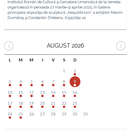
Institutul Român de Cultură şi Cercetare Umanistică de la Veneţia
organizează în perioada 27 martie–9 aprilie 2025, în Galeria
principală, expoziţia de sculptură „Aequilibrium” a artiştilor Maxim
Dumitraş şi Constantin Ţînteanu. Expoziţia va
AUGUST 2026
L
M
M
J
V
S
D
1
2
3
4
5
6
7
8
9
10
11
12
13
14
15
16
17
18
19
20
21
22
23
24
25
26
27
28
29
30
31