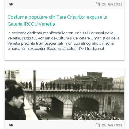
26 Jan 2024
Costume populare din Țara Crișurilor, expuse la
Galeria IRCCU Veneția
În perioada dedicată manifestărilor renumitului Carnaval de la
Veneția, Institutul Român de Cultură şi Cercetare Umanistică de la
Veneţia prezintă frumusețea patrimoniului etnografic din zona
bihoreană în expoziția „Bucuria sărbătorii. Port tradiţional
26 Jan 2024