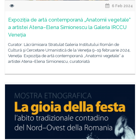
6 Feb 2024
Expoziția de artă contemporană „Anatomii vegetale”
a artistei Atena–Elena Simionescu la Galeria IRCCU
Veneția
Curator: Lăcrămioara Stratulat Galeria Institutului Român de
Cultură şi Cercetare Umanistică de la Veneţia 9–19 februarie 2024,
Veneția Expoziţia de artă contemporană „Anatomii vegetale” a
artistei Atena–Elena Simionescu, curatoriată