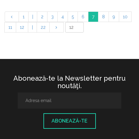
1
|
2
3
4
5
6
7
8
9
10
11
12
|
22
Abonează-te la Newsletter pentru
noutăţi.
ABONEAZĂ-TE