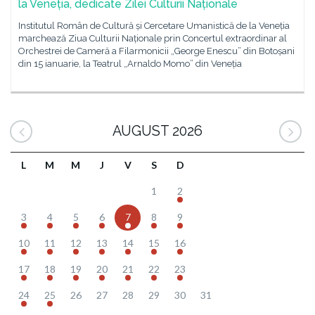
la Veneția, dedicate Zilei Culturii Naționale
Institutul Român de Cultură și Cercetare Umanistică de la Veneția
marchează Ziua Culturii Naționale prin Concertul extraordinar al
Orchestrei de Cameră a Filarmonicii „George Enescu” din Botoșani
din 15 ianuarie, la Teatrul „Arnaldo Momo” din Veneția
AUGUST 2026
L
M
M
J
V
S
D
1
2
3
4
5
6
7
8
9
10
11
12
13
14
15
16
17
18
19
20
21
22
23
24
25
26
27
28
29
30
31