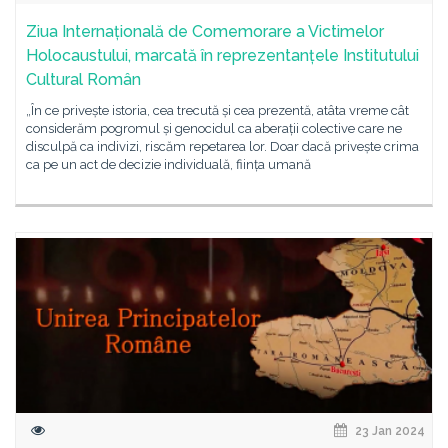
Ziua Internațională de Comemorare a Victimelor
Holocaustului, marcată în reprezentanțele Institutului
Cultural Român
„În ce privește istoria, cea trecută și cea prezentă, atâta vreme cât
considerăm pogromul și genocidul ca aberații colective care ne
disculpă ca indivizi, riscăm repetarea lor. Doar dacă privește crima
ca pe un act de decizie individuală, ființa umană
23 Jan 2024