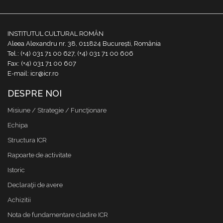
INSTITUTUL CULTURAL ROMÂN
Aleea Alexandru nr. 38, 011824 București, România
Tel.: (+4) 031 71 00 627, (+4) 031 71 00 606
Fax: (+4) 031 71 00 607
E-mail: icr@icr.ro
DESPRE NOI
Misiune / Strategie / Funcţionare
Echipa
Structura ICR
Rapoarte de activitate
Istoric
Declaraţii de avere
Achizitii
Nota de fundamentare cladire ICR