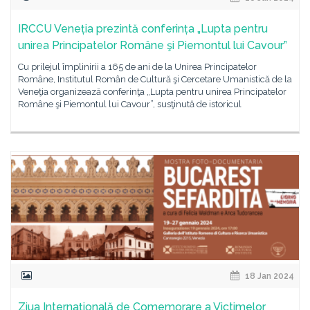
IRCCU Veneția prezintă conferința „Lupta pentru
unirea Principatelor Române şi Piemontul lui Cavour”
Cu prilejul împlinirii a 165 de ani de la Unirea Principatelor
Române, Institutul Român de Cultură şi Cercetare Umanistică de la
Veneţia organizează conferinţa „Lupta pentru unirea Principatelor
Române şi Piemontul lui Cavour”, susţinută de istoricul
18 Jan 2024
Ziua Internațională de Comemorare a Victimelor