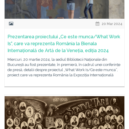
20 Mar 2024
Prezentarea proiectului „Ce este munca/What Work
Is”, care va reprezenta România la Bienala
Internațională de Artă de la Veneția, ediția 2024
Miercuri, 20 martie 2024, la sediul Bibliotecii Naționale din
București au fost prezentate, în premieră, în cadrul unei conferințe
de presă, detalii despre proiectul „What Work Is/Ce este munca”,
proiect care va reprezenta România la Expoziția Internațională