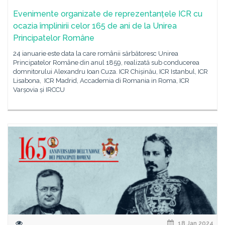
Evenimente organizate de reprezentanțele ICR cu
ocazia împlinirii celor 165 de ani de la Unirea
Principatelor Române
24 ianuarie este data la care românii sărbătoresc Unirea
Principatelor Române din anul 1859, realizată sub conducerea
domnitorului Alexandru Ioan Cuza. ICR Chișinău, ICR Istanbul, ICR
Lisabona, ICR Madrid, Accademia di Romania in Roma, ICR
Varșovia și IRCCU
18 Jan 2024