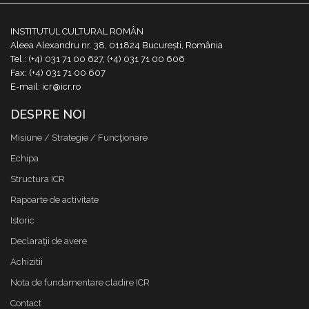
INSTITUTUL CULTURAL ROMÂN
Aleea Alexandru nr. 38, 011824 București, România
Tel.: (+4) 031 71 00 627, (+4) 031 71 00 606
Fax: (+4) 031 71 00 607
E-mail: icr@icr.ro
DESPRE NOI
Misiune / Strategie / Funcţionare
Echipa
Structura ICR
Rapoarte de activitate
Istoric
Declaraţii de avere
Achizitii
Nota de fundamentare cladire ICR
Contact