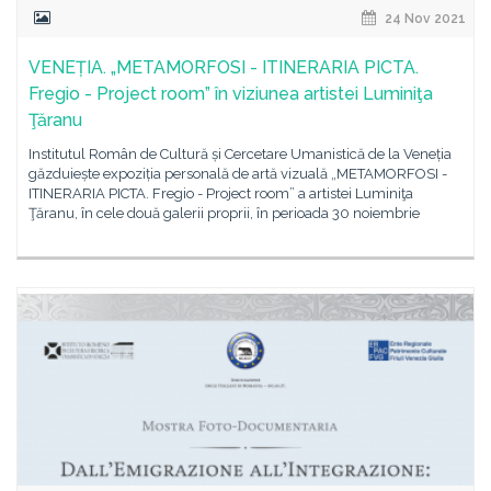
24 Nov 2021
VENEȚIA. „METAMORFOSI - ITINERARIA PICTA.
Fregio - Project room” în viziunea artistei Luminiţa
Ţăranu
Institutul Român de Cultură și Cercetare Umanistică de la Veneția
găzduiește expoziția personală de artă vizuală „METAMORFOSI -
ITINERARIA PICTA. Fregio - Project room” a artistei Luminiţa
Ţăranu, în cele două galerii proprii, în perioada 30 noiembrie