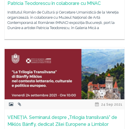
Patricia Teodorescu în colaborare cu MNAC
Institutul Român de Cultură și Cercetare Umanistică de la Veneția
organizează, în colaborare cu Muzeul Național de Artă
Contemporană al României (MNAC) expoziția București, port la
Dunăre a artistei Patricia Teodorescu, în Galeria Mică a
24 Sep 2021
VENEȚIA. Seminarul despre „Trilogia transilvană” de
Miklós Bánffy, dedicat Zilei Europene a Limbilor