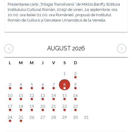
Prezentarea cărții „Trilogia Transilvană” de Miklós Bánffy (Editura
Institutului Cultural Român, 2019) de vineri, 24 septembrie, ora
10:00, ora Italiei (11:00, ora României), propusă de Institutul
Român de Cultură și Cercetare Umanistică de la Veneția,
AUGUST 2026
L
M
M
J
V
S
D
1
2
3
4
5
6
7
8
9
10
11
12
13
14
15
16
17
18
19
20
21
22
23
24
25
26
27
28
29
30
31