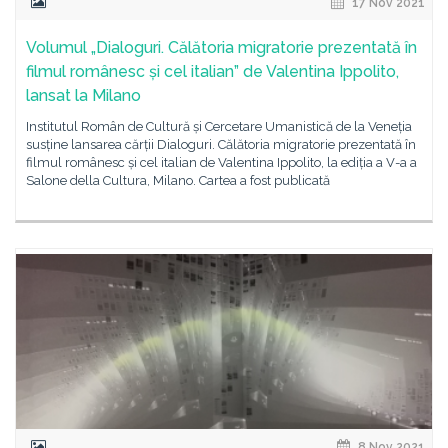
17 Nov 2021
Volumul „Dialoguri. Călătoria migratorie prezentată în
filmul românesc și cel italian” de Valentina Ippolito,
lansat la Milano
Institutul Român de Cultură și Cercetare Umanistică de la Veneția
susține lansarea cărții Dialoguri. Călătoria migratorie prezentată în
filmul românesc și cel italian de Valentina Ippolito, la ediția a V-a a
Salone della Cultura, Milano. Cartea a fost publicată
8 Nov 2021