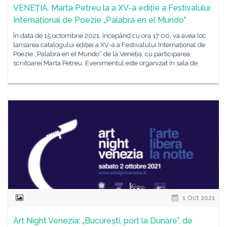
VENEȚIA. Marta Petreu la a XV-a ediție a Festivalului
Internațional de Poezie „Palabra en el Mundo”
În data de 15 octombrie 2021, începând cu ora 17:00, va avea loc
lansarea catalogului ediției a XV-a a Festivalului Internațional de
Poezie „Palabra en el Mundo” de la Veneția, cu participarea
scriitoarei Marta Petreu. Evenimentul este organizat în sala de
1 Oct 2021
Art Night Venezia: „București, port la Dunăre”, de