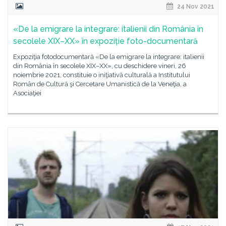
24 Nov 2021
«De la emigrare la integrare: italienii din România în
secolele XIX–XX» în expoziție foto-documentară
Expoziţia fotodocumentară «De la emigrare la integrare: italienii
din România în secolele XIX–XX», cu deschidere vineri, 26
noiembrie 2021, constituie o iniţiativă culturală a Institutului
Român de Cultură şi Cercetare Umanistică de la Veneţia, a
Asociaţiei