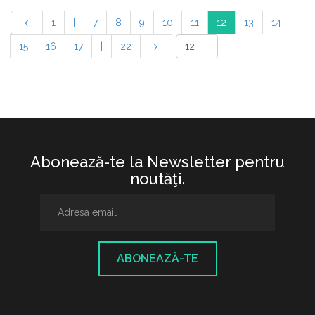
1
|
7
8
9
10
11
12
13
14
15
16
17
|
22
Abonează-te la Newsletter pentru
noutăţi.
ABONEAZĂ-TE