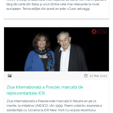
târg de carte din Italia şi unul dintre cele mai relevante la nivel
european. Tema ediţiei din acest an este «Cuori selvaggi
21 Mar 2022
Ziua Internaţională a Poeziei, marcată de
reprezentanțele ICR
Ziua Internațională a Poeziei este marcată în fiecare an pe 21
martie, la inițiativa UNESCO, din 1999. Poem colectiv, expresie a
solidarității cu Ucraina la ICR New York Cu ocazia recentului