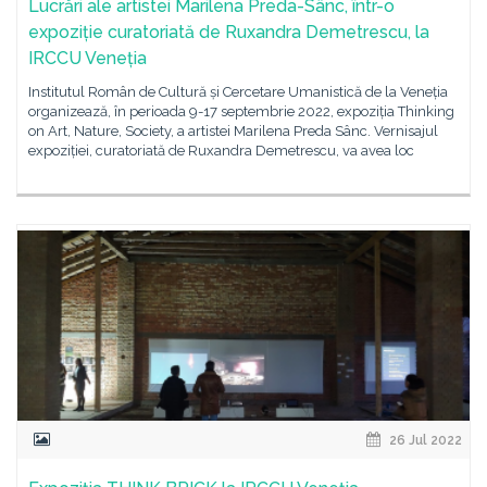
Lucrări ale artistei Marilena Preda-Sânc, într-o
expoziție curatoriată de Ruxandra Demetrescu, la
IRCCU Veneția
Institutul Român de Cultură și Cercetare Umanistică de la Veneția
organizează, în perioada 9-17 septembrie 2022, expoziția Thinking
on Art, Nature, Society, a artistei Marilena Preda Sânc. Vernisajul
expoziției, curatoriată de Ruxandra Demetrescu, va avea loc
26 Jul 2022