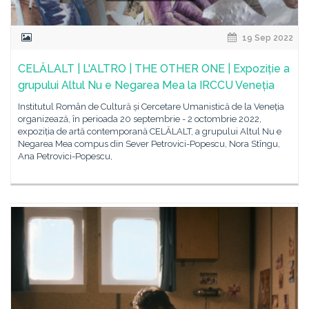
19 Sep 2022
CELĂLALT | L'ALTRO | THE OTHER ONE | Expoziție a
grupului Altul Nu e Negarea Mea la IRCCU Veneția
Institutul Român de Cultură și Cercetare Umanistică de la Veneția
organizează, în perioada 20 septembrie - 2 octombrie 2022,
expoziția de artă contemporană CELĂLALT, a grupului Altul Nu e
Negarea Mea compus din Sever Petrovici-Popescu, Nora Stîngu,
Ana Petrovici-Popescu,