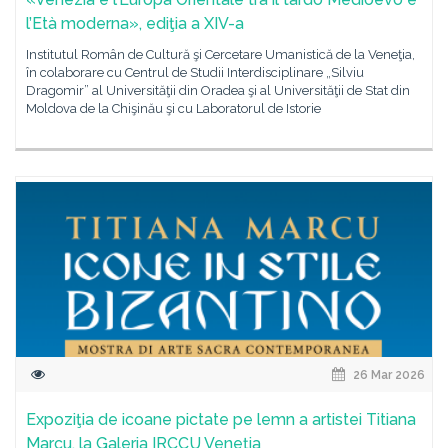
l’Età moderna», ediţia a XIV-a
Institutul Român de Cultură şi Cercetare Umanistică de la Veneţia,
în colaborare cu Centrul de Studii Interdisciplinare „Silviu
Dragomir” al Universităţii din Oradea şi al Universităţii de Stat din
Moldova de la Chişinău şi cu Laboratorul de Istorie
26 Mar 2026
Expoziţia de icoane pictate pe lemn a artistei Titiana
Marcu, la Galeria IRCCU Veneția