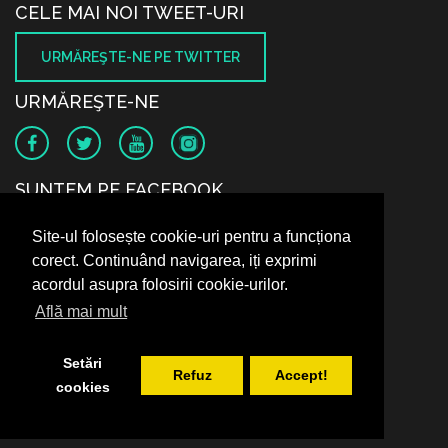
CELE MAI NOI TWEET-URI
URMĂREŞTE-NE PE TWITTER
URMĂREŞTE-NE
SUNTEM PE FACEBOOK
Site-ul folosește cookie-uri pentru a funcționa
corect. Continuând navigarea, iți exprimi
acordul asupra folosirii cookie-urilor.
Află mai mult
Setări
Refuz
Accept!
cookies