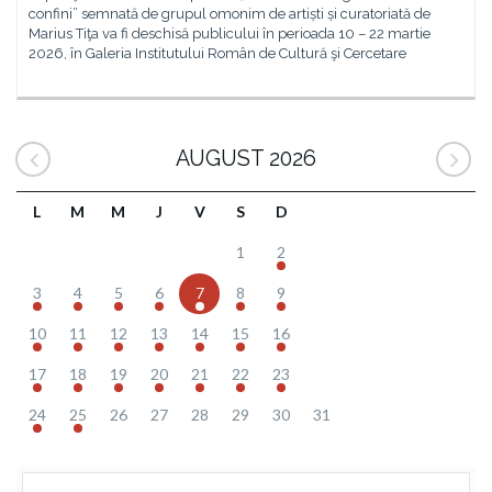
confini” semnată de grupul omonim de artiști și curatoriată de
Marius Tiţa va fi deschisă publicului în perioada 10 – 22 martie
2026, în Galeria Institutului Român de Cultură şi Cercetare
AUGUST 2026
L
M
M
J
V
S
D
1
2
3
4
5
6
7
8
9
10
11
12
13
14
15
16
17
18
19
20
21
22
23
24
25
26
27
28
29
30
31