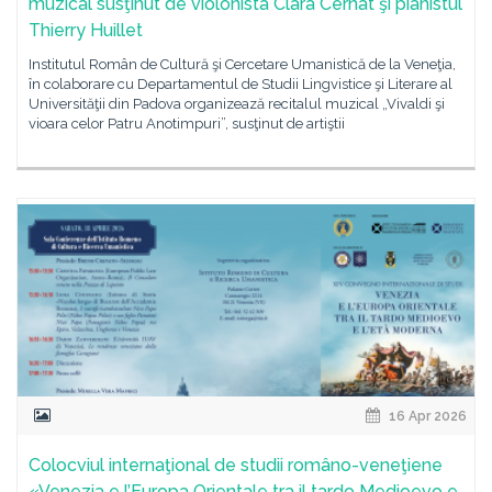
muzical susţinut de violonista Clara Cernat şi pianistul
Thierry Huillet
Institutul Român de Cultură şi Cercetare Umanistică de la Veneţia,
în colaborare cu Departamentul de Studii Lingvistice şi Literare al
Universităţii din Padova organizează recitalul muzical „Vivaldi şi
vioara celor Patru Anotimpuri”, susţinut de artiştii
16 Apr 2026
Colocviul internaţional de studii româno-veneţiene
«Venezia e l’Europa Orientale tra il tardo Medioevo e