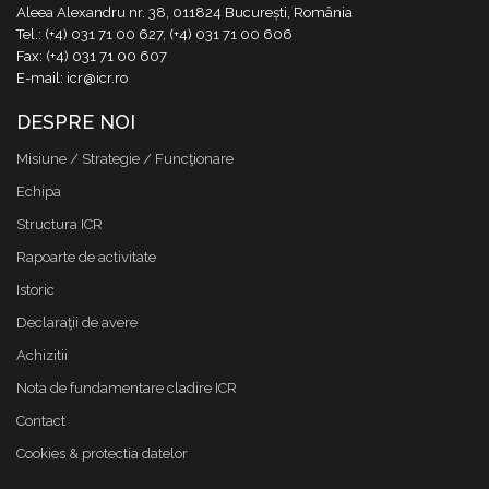
Aleea Alexandru nr. 38, 011824 București, România
Tel.: (+4) 031 71 00 627, (+4) 031 71 00 606
Fax: (+4) 031 71 00 607
E-mail: icr@icr.ro
DESPRE NOI
Misiune / Strategie / Funcţionare
Echipa
Structura ICR
Rapoarte de activitate
Istoric
Declaraţii de avere
Achizitii
Nota de fundamentare cladire ICR
Contact
Cookies & protectia datelor