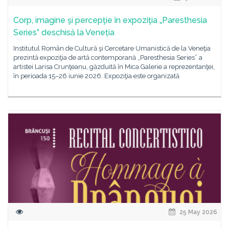
Corp, imagine şi percepţie în expoziţia „Paresthesia
Series” deschisă la Veneția
Institutul Român de Cultură şi Cercetare Umanistică de la Veneţia
prezintă expoziţia de artă contemporană „Paresthesia Series” a
artistei Larisa Crunţeanu, găzduită în Mica Galerie a reprezentanţei,
în perioada 15–26 iunie 2026. Expoziţia este organizată
25 May 2026