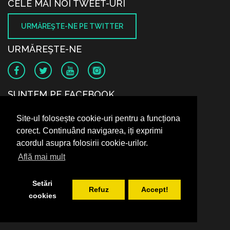
CELE MAI NOI TWEET-URI
URMĂREŞTE-NE PE TWITTER
URMĂREŞTE-NE
SUNTEM PE FACEBOOK
Site-ul folosește cookie-uri pentru a funcționa
corect. Continuând navigarea, iți exprimi
acordul asupra folosirii cookie-urilor.
Află mai mult
Setări
Refuz
Accept!
cookies