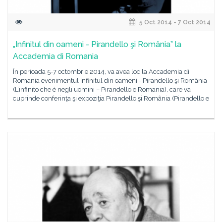
5 Oct 2014 - 7 Oct 2014
„Infinitul din oameni - Pirandello şi România” la
Accademia di Romania
În perioada 5-7 octombrie 2014, va avea loc la Accademia di
Romania evenimentul Infinitul din oameni - Pirandello şi România
(L’infinito che è negli uomini – Pirandello e Romania), care va
cuprinde conferinţa şi expoziţia Pirandello şi România (Pirandello e