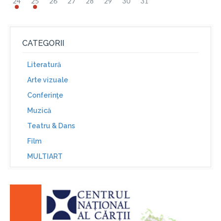
24
25
26
27
28
29
30
31
CATEGORII
Literatură
Arte vizuale
Conferinţe
Muzică
Teatru & Dans
Film
MULTIART