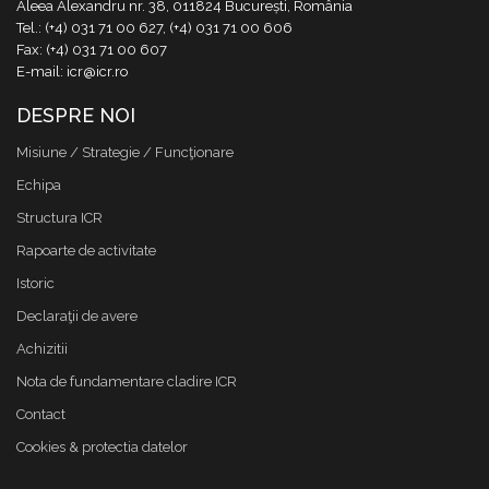
Aleea Alexandru nr. 38, 011824 București, România
Tel.: (+4) 031 71 00 627, (+4) 031 71 00 606
Fax: (+4) 031 71 00 607
E-mail: icr@icr.ro
DESPRE NOI
Misiune / Strategie / Funcţionare
Echipa
Structura ICR
Rapoarte de activitate
Istoric
Declaraţii de avere
Achizitii
Nota de fundamentare cladire ICR
Contact
Cookies & protectia datelor