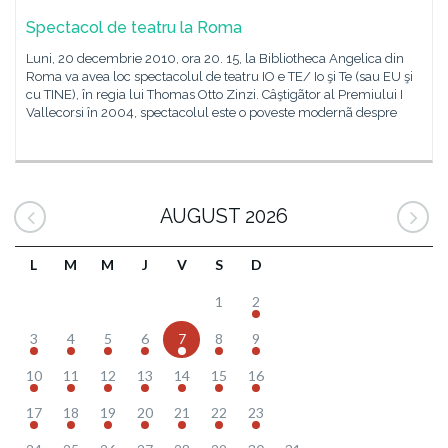
Spectacol de teatru la Roma
Luni, 20 decembrie 2010, ora 20. 15, la Bibliotheca Angelica din
Roma va avea loc spectacolul de teatru IO e TE/ Io şi Te (sau EU şi
cu TINE), în regia lui Thomas Otto Zinzi. Câştigãtor al Premiului I
Vallecorsi în 2004, spectacolul este o poveste modernã despre
AUGUST 2026
L
M
M
J
V
S
D
1
2
3
4
5
6
7
8
9
10
11
12
13
14
15
16
17
18
19
20
21
22
23