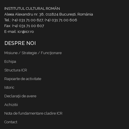
INSTITUTUL CULTURAL ROMÂN
Aleea Alexandru nr. 38, 011824 București, România
Tel.: (+4) 031 71 00 627, (+4) 031 71 00 606
Fax: (+4) 031 71 00 607
E-mail: icr@icr.ro
DESPRE NOI
Misiune / Strategie / Funcţionare
Echipa
Structura ICR
Rapoarte de activitate
Istoric
Declaraţii de avere
Achizitii
Nota de fundamentare cladire ICR
Contact