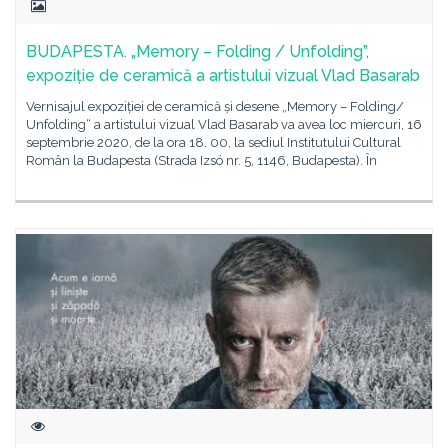
BUDAPESTA. „Memory – Folding / Unfolding”,
expoziție de ceramică a artistului vizual Vlad Basarab
Vernisajul expoziției de ceramică și desene „Memory – Folding/
Unfolding“ a artistului vizual Vlad Basarab va avea loc miercuri, 16
septembrie 2020, de la ora 18. 00, la sediul Institutului Cultural
Român la Budapesta (Strada Izsó nr. 5, 1146, Budapesta). În