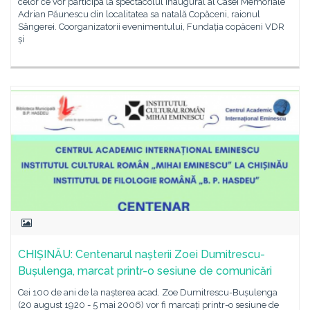
celor ce vor participa la spectacolul inaugural al Casei Memoriale
Adrian Păunescu din localitatea sa natală Copăceni, raionul
Sângerei. Coorganizatorii evenimentului, Fundația copăceni VDR
și
CHIȘINĂU: Centenarul nașterii Zoei Dumitrescu-
Bușulenga, marcat printr-o sesiune de comunicări
Cei 100 de ani de la nașterea acad. Zoe Dumitrescu-Bușulenga
(20 august 1920 - 5 mai 2006) vor fi marcați printr-o sesiune de