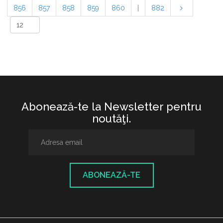
856
857
858
859
860
|
882
Abonează-te la Newsletter pentru
noutăţi.
ABONEAZĂ-TE