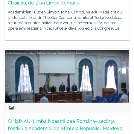
Chișinău, de Ziua Limbii Române
Academicienii Eugen Simion, Mihai Cimpoi, Valeriu Matei, criticul
și istoricul literar dr. Theodor Codreanu, scriitorul Tudor Nedelcea,
se numără printre invitații care vor susține comunicări despre
opera eminesciană în cadrul celei de-a IX-a ediții a Congresului
CHIȘINĂU. Limba Noastră cea Română- ședință
festivă a Academiei de Științe a Republicii Moldova