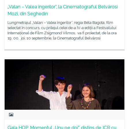
„Valan – Valea îngerilor”, la Cinematograful Belvárosi
Mozi, din Seghedin
Lungmetrajul „Valan – Valea îngerilor”, regia Béla Bagota, film
selectat în concurs, cu prilejul celei de-a IV-a ediții a Festivalului
Internațional de Film Zsigmond Vilmos, va fi proiectat, de la ora
19. 00, joi, 10 septembrie, la Cinematograful Belvárosi
Gala HOP. Momentul „Unu pe doi”, distins de ICR cu