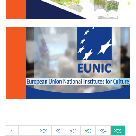
1
|
850
851
852
853
854
855