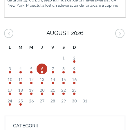
de la ora 19. 00 EDT, sezonul muzical de primăvară-vară al ICR
New York. Proiectul a fost un adevărat tur de forță care a cuprins
AUGUST 2026
L
M
M
J
V
S
D
1
2
3
4
5
6
7
8
9
10
11
12
13
14
15
16
17
18
19
20
21
22
23
24
25
26
27
28
29
30
31
CATEGORII