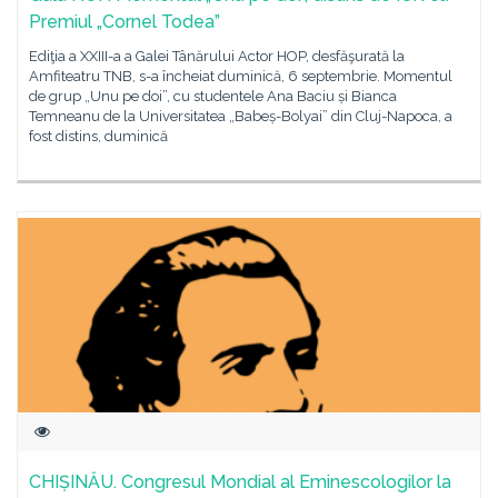
Premiul „Cornel Todea”
Ediţia a XXIII-a a Galei Tânărului Actor HOP, desfăşurată la
Amfiteatru TNB, s-a încheiat duminică, 6 septembrie. Momentul
de grup „Unu pe doi”, cu studentele Ana Baciu și Bianca
Temneanu de la Universitatea „Babeș-Bolyai” din Cluj-Napoca, a
fost distins, duminică
CHIȘINĂU. Congresul Mondial al Eminescologilor la