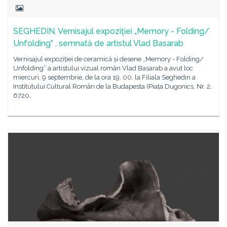
SEGHEDIN. Vernisajul expoziţiei „Memory - Folding/
Unfolding” , semnată de artistul Vlad Basarab
Vernisajul expoziției de ceramică și desene „Memory - Folding/
Unfolding“ a artistului vizual român Vlad Basarab a avut loc
miercuri, 9 septembrie, de la ora 19. 00, la Filiala Seghedin a
Institutului Cultural Român de la Budapesta (Piața Dugonics, Nr. 2,
6720,