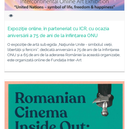
Expoziţie online, în parteneriat cu ICR, cu ocazia
aniversării a 75 de ani de la înființarea ONU
O expoziție de artă sub egida „Naţiunile Unite - simbolul vieții,
libertății și fericirii“, dedicată aniversării a 75 de ani de la înființarea
ONU și a 65 de ani de la aderarea României la această organizație,
este organizată online de Fundația Inter-Art