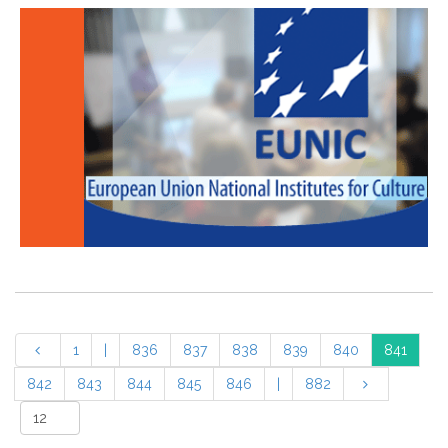
1
|
836
837
838
839
840
841
842
843
844
845
846
|
882