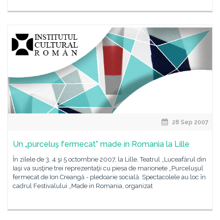
28 Sep 2007
Un „purceluş fermecat” made in Romania la Lille
În zilele de 3, 4 şi 5 octombrie 2007, la Lille, Teatrul „Luceafărul din
Iaşi va susţine trei reprezentaţii cu piesa de marionete „Purceluşul
fermecat de Ion Creangă - pledoarie socială. Spectacolele au loc în
cadrul Festivalului „Made in Romania, organizat