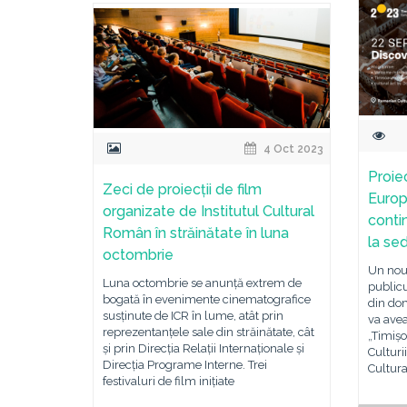
4 Oct 2023
Proie
Zeci de proiecții de film
Europ
organizate de Institutul Cultural
conti
Român în străinătate în luna
la sed
octombrie
Un nou
Luna octombrie se anunță extrem de
publicu
bogată în evenimente cinematografice
din dom
susținute de ICR în lume, atât prin
va avea
reprezentanțele sale din străinătate, cât
„Timișo
și prin Direcția Relații Internaționale și
Culturi
Direcția Programe Interne. Trei
Cultur
festivaluri de film inițiate