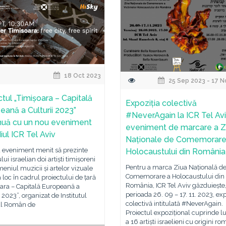
18 Oct 2023
25 Sep 2023 - 17 N
ctul „Timișoara – Capitală
Expoziția colectivă
eană a Culturii 2023”
#NeverAgain la ICR Tel Avi
nuă cu un nou eveniment
eveniment de marcare a Zi
iul ICR Tel Aviv
Naționale de Comemorare
 eveniment menit să prezinte
Holocaustului din România
lui israelian doi artiști timișoreni
Pentru a marca Ziua Națională d
eniul muzicii și artelor vizuale
Comemorare a Holocaustului din
 loc în cadrul proiectului de țară
România, ICR Tel Aviv găzduiește,
ara – Capitală Europeană a
perioada 26. 09 – 17. 11. 2023, exp
i 2023”, organizat de Institutul
colectivă intitulată #NeverAgain.
al Român de
Proiectul expozițional cuprinde lu
a 16 artiști israelieni cu origini ro