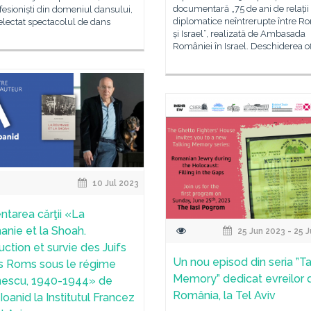
documentară „75 de ani de relații
fesioniști din domeniul dansului,
diplomatice neîntrerupte între R
selectat spectacolul de dans
și Israel”, realizată de Ambasada
României în Israel. Deschiderea of
10 Jul 2023
ntarea cărţii «La
nie et la Shoah.
25 Jun 2023 - 25 
uction et survie des Juifs
Un nou episod din seria ”Ta
s Roms sous le régime
Memory” dedicat evreilor 
escu, 1940-1944» de
România, la Tel Aviv
Ioanid la Institutul Francez