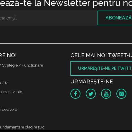
ază-te la Newsletter pentru no
ABONEAZĂ
RE NOI
CELE MAI NOI TWEET-U
/ Strategie / Funcţionare
URMĂREŞTE-NE PE TWITT
URMĂREŞTE-NE
a ICR
de activitate
i de avere
fundamentare cladire ICR