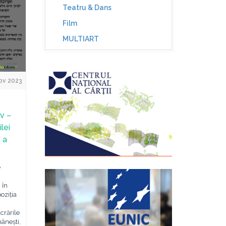
Teatru & Dans
Film
MULTIART
ov 2023
v –
lei
 a
e
 în
oziția
crările
mânești,