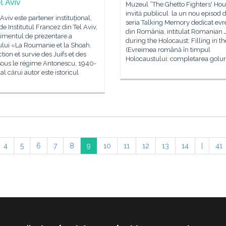
l Aviv
Muzeul ”The Ghetto Fighters' Ho
invită publicul la un nou episod 
 Aviv este partener instituțional,
seria Talking Memory dedicat evre
 de Institutul Francez din Tel Aviv,
din România, intitulat Romanian
nimentul de prezentare a
during the Holocaust: Filling in t
lui «La Roumanie et la Shoah.
(Evreimea română în timpul
tion et survie des Juifs et des
Holocaustului: completarea goluri
ous le régime Antonescu, 1940-
al cărui autor este istoricul
4
5
6
7
8
9
10
11
12
13
14
|
41