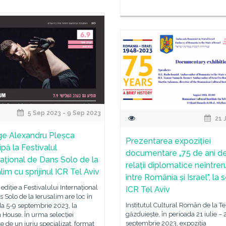
5 Sep 2023 - 9 Sep 2023
21 
e Alexandru Pleșca
Prezentarea expoziției
ipă la Festivalul
documentare „75 de ani d
naţional de Dans Solo de la
relații diplomatice neîntre
lim cu sprijinul ICR Tel Aviv
între România și Israel”, la 
ediție a Festivalului Internațional
ICR Tel Aviv
 Solo de la Ierusalim are loc în
Institutul Cultural Român de la Te
a 5-9 septembrie 2023, la
găzduiește, în perioada 21 iulie – 
House. În urma selecției
septembrie 2023, expoziția
te de un juriu specializat, format