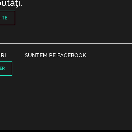
utăţi.
-TE
RI
SUNTEM PE FACEBOOK
ER