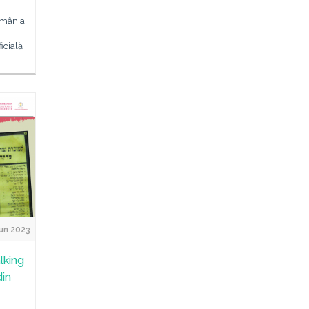
omânia
icială
Jun 2023
lking
din