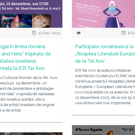
12 Dec 2023
8 D
ogia în limba română
Participare românească la
 and Hate” inspirată de
„Noaptea Literaturii Europ
itatea israeliană,
de la Tel Aviv
ntată la ICR Tel Aviv
ICR Tel Aviv se alătură inițiativei
membrilor clusterului EUNIC Isra
tul Cultural Român de la Tel Aviv
continua proiectul Noaptea Literat
ează joi, 14 decembrie, un
Europene / European Literature 
nt de prezentare a antologiei
cu o nouă ediție ce va avea loc în
nd Hate” inspirată de realitatea
13 decembrie 2023, de la ora 19:0
din Israelul acestor zile și
una dintre cele mai importante
 de artiști israelieni de origine
și de artiști