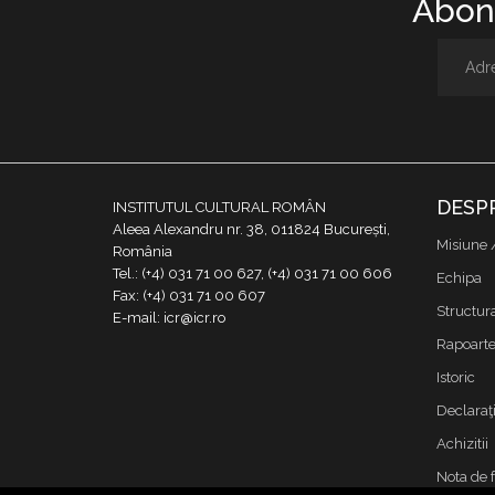
Abone
DESP
INSTITUTUL CULTURAL ROMÂN
Aleea Alexandru nr. 38, 011824 București,
Misiune 
România
Tel.: (+4) 031 71 00 627, (+4) 031 71 00 606
Echipa
Fax: (+4) 031 71 00 607
Structur
E-mail: icr@icr.ro
Rapoarte 
Istoric
Declaraţi
Achizitii
Nota de 