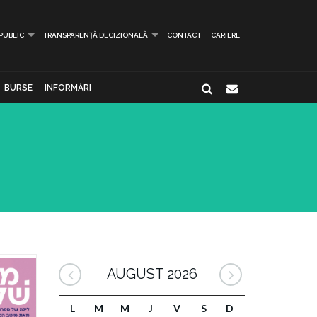
 PUBLIC
TRANSPARENȚĂ DECIZIONALĂ
CONTACT
CARIERE
BURSE
INFORMĂRI
AUGUST 2026
L
M
M
J
V
S
D