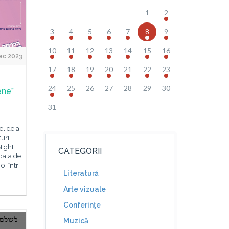
1
2
3
4
5
6
7
8
9
10
11
12
13
14
15
16
ec 2023
17
18
19
20
21
22
23
24
25
26
27
28
29
30
ene”
31
el de a
urii
Night
CATEGORII
 data de
0, într-
Literatură
Arte vizuale
Conferinţe
Muzică