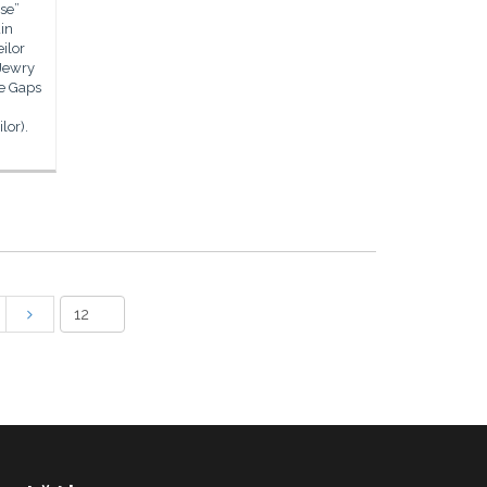
use”
din
ilor
 Jewry
he Gaps
lor).