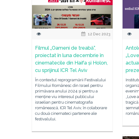
12 Dec 2023
Filmul „Oameni de treabă”,
Antol
proiectat în luna decembrie în
„Love
cinematecile din Haifa și Holon,
actual
cu sprijinul ICR Tel Aviv
preze
În contextul reprogramării Festivalului
Institu
Filmului Românesc din Israel pentru
organiz
primăvara anului 2024 și pentru a
evenime
menține viu interesul publicului
„Love a
israelian pentru cinematografia
tragică 
românească, ICR Tel Aviv, în colaborare
semnată
cu două cinemateci partenere ale
română 
festivalului,