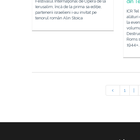
din Te
Festivalul Internaţional de Operă de la
Ierusalim, încă de la prima sa ediție,
ICR Tel
partenerii israelieni i-au invitat pe
alături
tenorul român Alin Stoica
la eve
volumu
Destruc
Roms s
1944», 
1
|