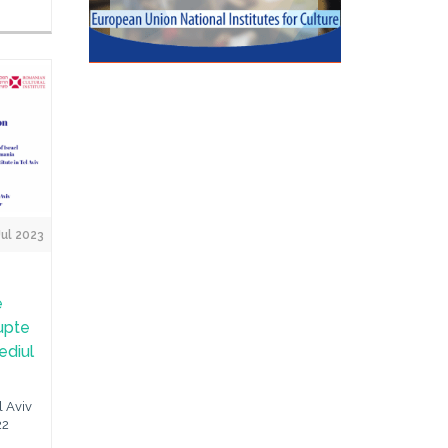
Jul 2023
e
rupte
sediul
l Aviv
22