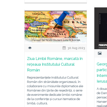
30 Aug 2023
Ziua Limbii Române, marcată în
Georg
rețeaua Institutului Cultural
partic
Român
Inter
Reprezentanțele Institutului Cultural
Ierusa
Român din străinătate organizează, în
colaborare cu misiunile diplomatice ale
A doua 
României din țările de reședință, o serie
de Dans
de evenimente dedicate limbii române:
perioad
de la conferințe și cursuri tematice de
Hansen 
limbă, cultură,
realiza