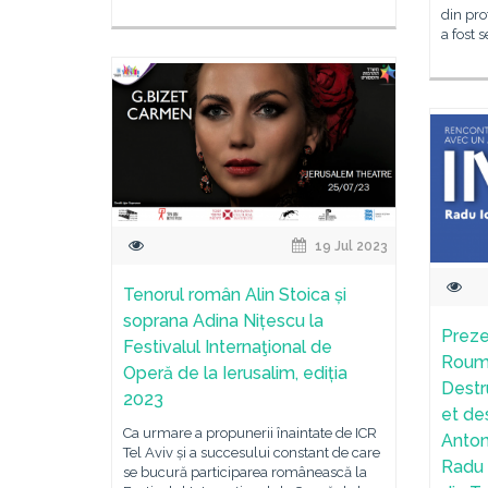
din pro
a fost 
19 Jul 2023
Tenorul român Alin Stoica și
soprana Adina Nițescu la
Preze
Festivalul Internaţional de
Rouma
Operă de la Ierusalim, ediția
Destr
2023
et de
Ca urmare a propunerii înaintate de ICR
Anton
Tel Aviv și a succesului constant de care
Radu 
se bucură participarea românească la