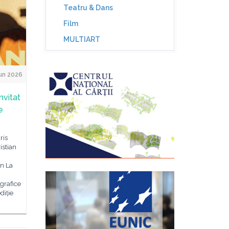
Teatru & Dans
Film
MULTIART
un 2026
nvitat
e
ris
istian
in La
grafice
diție