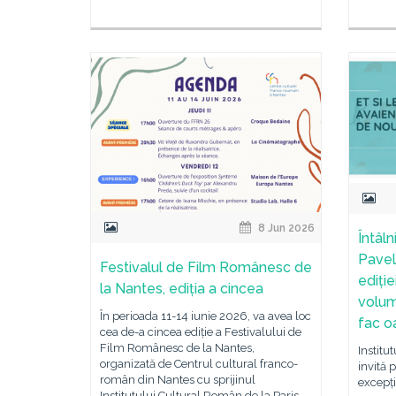
8 Jun 2026
Întâln
Pavel,
Festivalul de Film Românesc de
ediție
la Nantes, ediția a cincea
volum
În perioada 11-14 iunie 2026, va avea loc
fac o
cea de-a cincea ediție a Festivalului de
Film Românesc de la Nantes,
Institu
organizată de Centrul cultural franco-
invită p
român din Nantes cu sprijinul
excepți
Institutului Cultural Român de la Paris,