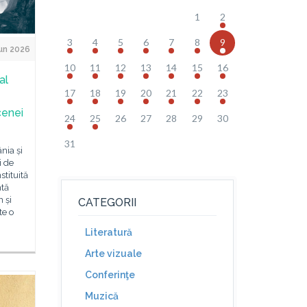
1
2
3
4
5
6
7
8
9
un 2026
10
11
12
13
14
15
16
al
17
18
19
20
21
22
23
cenei
24
25
26
27
28
29
30
31
nia și
i de
stituită
ntă
 și
CATEGORII
te o
Literatură
Arte vizuale
Conferinţe
Muzică