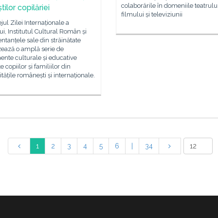
colaborările în domeniile teatrului
ilor copilăriei
filmului și televiziunii
ejul Zilei Internaționale a
ui, Institutul Cultural Român și
ntanțele sale din străinătate
zează o amplă serie de
nte culturale și educative
 copiilor și familiilor din
ățile românești și internaționale.
1
2
3
4
5
6
|
34