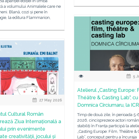
ia apariției ediției în limba
ză a volumului Animalele care ne
eni. Blană, cozi și pene în
gie, la editura Flammarion,
5 J
Atelierul „Casting Europe: F
Théâtre & Casting Lab”, cu
27 May 2026
Domnica Cîrciumaru, la ICR
tutul Cultural Român
Timp de două zile, în perioada 5-6
2026, cincisprezece actori român
rează Ziua Internațională a
stabiliți în Franța participă la ateli
ului prin evenimente
„Casting Europe: Film, Théâtre & 
te creativității, jocului și
Lab”, conceput pentru a încuraja