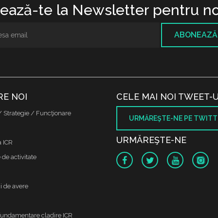
ază-te la Newsletter pentru no
ABONEAZĂ
RE NOI
CELE MAI NOI TWEET-U
/ Strategie / Funcţionare
URMĂREŞTE-NE PE TWITT
URMĂREŞTE-NE
a ICR
de activitate
i de avere
fundamentare cladire ICR