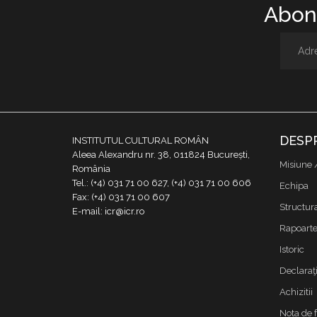
Abone
DESP
INSTITUTUL CULTURAL ROMÂN
Aleea Alexandru nr. 38, 011824 București,
Misiune 
România
Tel.: (+4) 031 71 00 627, (+4) 031 71 00 606
Echipa
Fax: (+4) 031 71 00 607
Structur
E-mail: icr@icr.ro
Rapoarte 
Istoric
Declaraţi
Achizitii
Nota de 