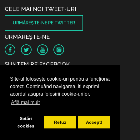
CELE MAI NOI TWEET-URI
URMĂREŞTE-NE PE TWITTER
URMĂREŞTE-NE
SUNTEM PE FACEBOOK
Site-ul folosește cookie-uri pentru a funcționa
corect. Continuând navigarea, iți exprimi
acordul asupra folosirii cookie-urilor.
Află mai mult
Setări
Refuz
Accept!
cookies