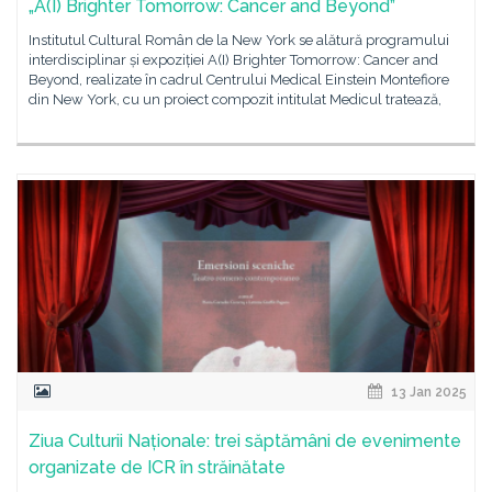
„A(I) Brighter Tomorrow: Cancer and Beyond”
Institutul Cultural Român de la New York se alătură programului
interdisciplinar și expoziției A(I) Brighter Tomorrow: Cancer and
Beyond, realizate în cadrul Centrului Medical Einstein Montefiore
din New York, cu un proiect compozit intitulat Medicul tratează,
13 Jan 2025
Ziua Culturii Naționale: trei săptămâni de evenimente
organizate de ICR în străinătate