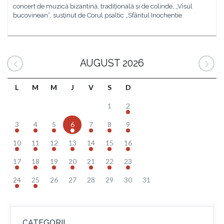
concert de muzică bizantină, tradițională și de colinde, „Visul
bucovinean”, susținut de Corul psaltic „Sfântul Inochentie
AUGUST 2026
L
M
M
J
V
S
D
1
2
3
4
5
6
7
8
9
10
11
12
13
14
15
16
17
18
19
20
21
22
23
24
25
26
27
28
29
30
31
CATEGORII