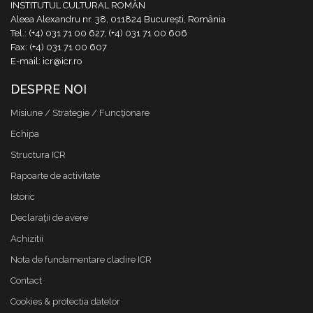
INSTITUTUL CULTURAL ROMÂN
Aleea Alexandru nr. 38, 011824 București, România
Tel.: (+4) 031 71 00 627, (+4) 031 71 00 606
Fax: (+4) 031 71 00 607
E-mail: icr@icr.ro
DESPRE NOI
Misiune / Strategie / Funcţionare
Echipa
Structura ICR
Rapoarte de activitate
Istoric
Declaraţii de avere
Achizitii
Nota de fundamentare cladire ICR
Contact
Cookies & protectia datelor