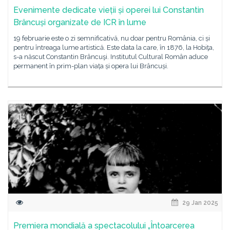
Evenimente dedicate vieții și operei lui Constantin
Brâncuși organizate de ICR în lume
19 februarie este o zi semnificativă, nu doar pentru România, ci și
pentru întreaga lume artistică. Este data la care, în 1876, la Hobiţa,
s-a născut Constantin Brâncuşi. Institutul Cultural Român aduce
permanent în prim-plan viața și opera lui Brâncuși.
29 Jan 2025
Premiera mondială a spectacolului „Întoarcerea