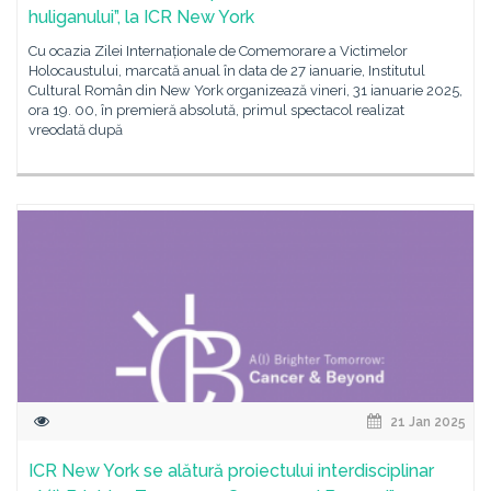
huliganului”, la ICR New York
Cu ocazia Zilei Internaționale de Comemorare a Victimelor
Holocaustului, marcată anual în data de 27 ianuarie, Institutul
Cultural Român din New York organizează vineri, 31 ianuarie 2025,
ora 19. 00, în premieră absolută, primul spectacol realizat
vreodată după
21 Jan 2025
ICR New York se alătură proiectului interdisciplinar