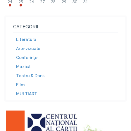
24
25
26
27
28
29
30
31
CATEGORII
Literatură
Arte vizuale
Conferinţe
Muzică
Teatru & Dans
Film
MULTIART