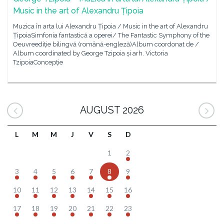
Music in the art of Alexandru Țipoia
Muzica în arta lui Alexandru Țipoia / Music in the art of Alexandru
ȚipoiaSimfonia fantastică a operei/ The Fantastic Symphony of the
Oeuvreediție bilingvă (română-engleză)Album coordonat de /
Album coordinated by George Tzipoia și arh. Victoria
TzipoiaConcepție
AUGUST 2026
L
M
M
J
V
S
D
1
2
3
4
5
6
7
8
9
10
11
12
13
14
15
16
17
18
19
20
21
22
23