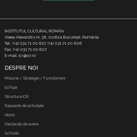
INSTITUTUL CULTURAL ROMÂN
Aleea Alexandru nr. 38, 011824 București, România
Tel.: (+4) 031 71 00 627, (+4) 031 71 00 606
Fax: (+4) 031 71 00 607
E-mail: icr@icr.ro
DESPRE NOI
Misiune / Strategie / Funcţionare
Echipa
Structura ICR
Rapoarte de activitate
Istoric
Declaraţii de avere
Achizitii