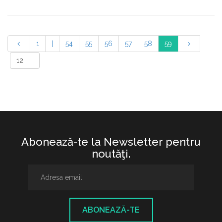
1
|
54
55
56
57
58
59
Abonează-te la Newsletter pentru
noutăţi.
ABONEAZĂ-TE