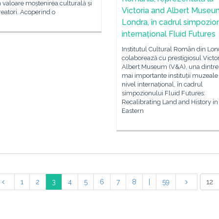
 valoare moștenirea culturală și
Victoria and Albert Museu
creatori. Acoperind o
Londra, în cadrul simpozion
internațional Fluid Futures
Institutul Cultural Român din Lon
colaborează cu prestigiosul Victo
Albert Museum (V&A), una dintre
mai importante instituții muzeale
nivel internațional, în cadrul
simpozionului Fluid Futures:
Recalibrating Land and History in
Eastern
1
2
3
4
5
6
7
8
|
59