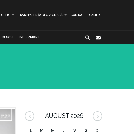
 PUBLIC
TRANSPARENȚĂ DECIZIONALĂ
CONTACT
CARIERE
BURSE
INFORMĂRI
AUGUST 2026
L
M
M
J
V
S
D