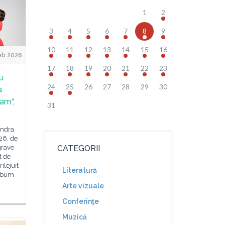
1
2
3
4
5
6
7
8
9
10
11
12
13
14
15
16
eb 2026
17
18
19
20
21
22
23
u
24
25
26
27
28
29
30
a
eam“,
31
ondra
26, de
grave
CATEGORII
t de
ilejuit
Literatură
album
Arte vizuale
Conferinţe
Muzică