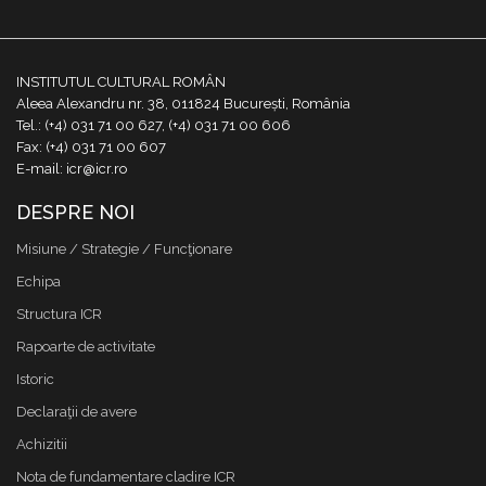
INSTITUTUL CULTURAL ROMÂN
Aleea Alexandru nr. 38, 011824 București, România
Tel.: (+4) 031 71 00 627, (+4) 031 71 00 606
Fax: (+4) 031 71 00 607
E-mail: icr@icr.ro
DESPRE NOI
Misiune / Strategie / Funcţionare
Echipa
Structura ICR
Rapoarte de activitate
Istoric
Declaraţii de avere
Achizitii
Nota de fundamentare cladire ICR