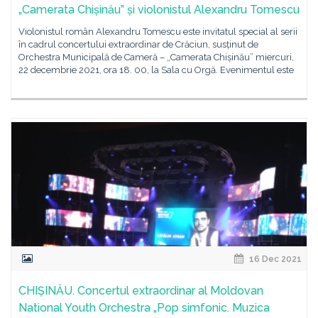
„Camerata Chișinău” și violonistul Alexandru Tomescu
Violonistul român Alexandru Tomescu este invitatul special al serii
în cadrul concertului extraordinar de Crăciun, susținut de
Orchestra Municipală de Cameră – „Camerata Chișinău” miercuri,
22 decembrie 2021, ora 18. 00, la Sala cu Orgă. Evenimentul este
16 Dec 2021
CHIȘINĂU. Concertul extraordinar al Moldovan
National Youth Orchestra „Pop simfonic. Muzica