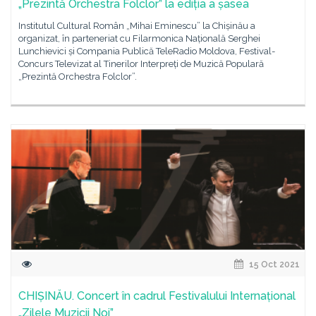
„Prezintă Orchestra Folclor” la ediția a șasea
Institutul Cultural Român „Mihai Eminescu” la Chișinău a
organizat, în parteneriat cu Filarmonica Națională Serghei
Lunchievici și Compania Publică TeleRadio Moldova, Festival-
Concurs Televizat al Tinerilor Interpreți de Muzică Populară
„Prezintă Orchestra Folclor”.
15 Oct 2021
CHIȘINĂU. Concert în cadrul Festivalului Internațional
„Zilele Muzicii Noi”