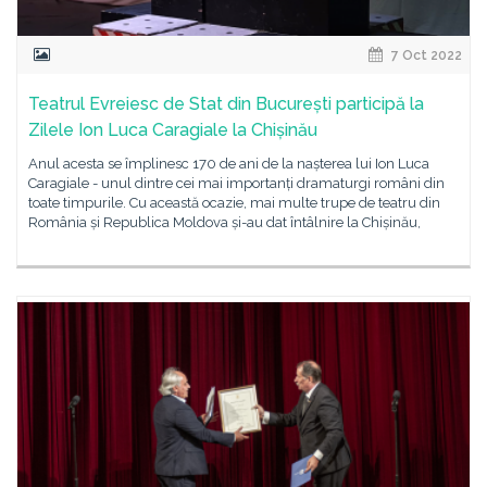
7 Oct 2022
Teatrul Evreiesc de Stat din București participă la
Zilele Ion Luca Caragiale la Chișinău
Anul acesta se împlinesc 170 de ani de la nașterea lui Ion Luca
Caragiale - unul dintre cei mai importanți dramaturgi români din
toate timpurile. Cu această ocazie, mai multe trupe de teatru din
România și Republica Moldova și-au dat întâlnire la Chișinău,