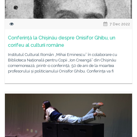
7 Dec 2022
Conferință la Chișinău despre Onisifor Ghibu, un
corifeu al culturii române
Institutul Cultural Român „Mihai Eminescu” în colaborare cu
Biblioteca Națională pentru Copii „Ion Creangă” din Chișinău
comemorează, printr-o conferință, 50 de ani de la moartea
profesorului și politicianului Onisifor Ghibu. Conferința va fi