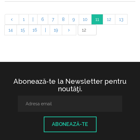
1
|
6
7
8
9
10
11
12
13
14
15
16
|
19
Abonează-te la Newsletter pentru
noutăţi.
ABONEAZĂ-TE