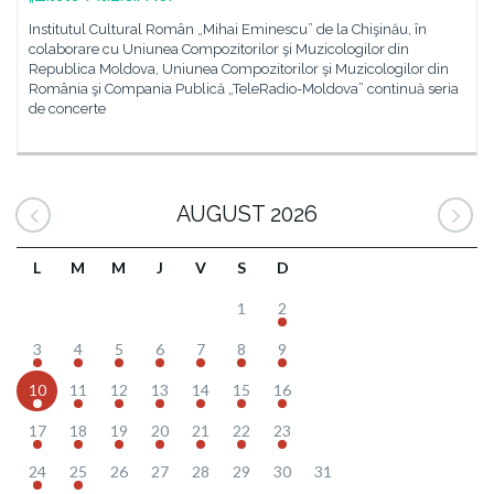
Institutul Cultural Român „Mihai Eminescu” de la Chişinău, în
colaborare cu Uniunea Compozitorilor şi Muzicologilor din
Republica Moldova, Uniunea Compozitorilor şi Muzicologilor din
România şi Compania Publică „TeleRadio-Moldova” continuă seria
de concerte
AUGUST 2026
L
M
M
J
V
S
D
1
2
3
4
5
6
7
8
9
10
11
12
13
14
15
16
17
18
19
20
21
22
23
24
25
26
27
28
29
30
31