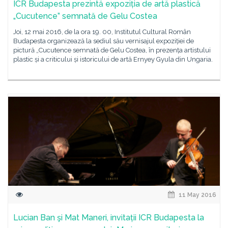
ICR Budapesta prezintă expoziția de artă plastică
„Cucutence” semnată de Gelu Costea
Joi, 12 mai 2016, de la ora 19. 00, Institutul Cultural Român
Budapesta organizează la sediul său vernisajul expoziției de
pictură „Cucutence semnată de Gelu Costea, în prezența artistului
plastic și a criticului și istoricului de artă Ernyey Gyula din Ungaria.
11 May 2016
Lucian Ban şi Mat Maneri, invitații ICR Budapesta la