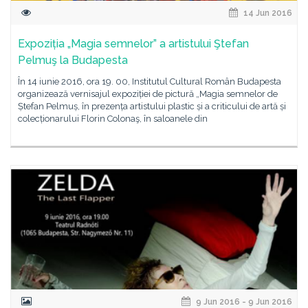
14 Jun 2016
Expoziția „Magia semnelor” a artistului Ştefan
Pelmuş la Budapesta
În 14 iunie 2016, ora 19. 00, Institutul Cultural Român Budapesta
organizează vernisajul expoziției de pictură „Magia semnelor de
Ștefan Pelmuș, în prezența artistului plastic și a criticului de artă și
colecționarului Florin Colonaş, în saloanele din
9 Jun 2016 - 9 Jun 2016