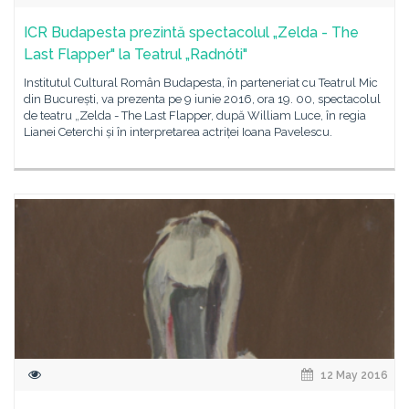
ICR Budapesta prezintă spectacolul „Zelda - The
Last Flapper" la Teatrul „Radnóti"
Institutul Cultural Român Budapesta, în parteneriat cu Teatrul Mic
din București, va prezenta pe 9 iunie 2016, ora 19. 00, spectacolul
de teatru „Zelda - The Last Flapper, după William Luce, în regia
Lianei Ceterchi și în interpretarea actriței Ioana Pavelescu.
12 May 2016