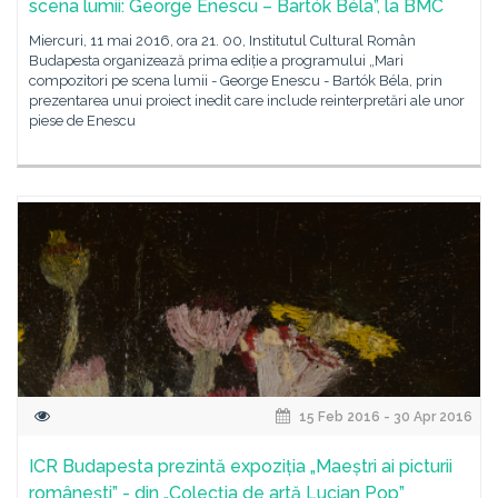
scena lumii: George Enescu – Bartók Béla”, la BMC
Miercuri, 11 mai 2016, ora 21. 00, Institutul Cultural Român
Budapesta organizează prima ediție a programului „Mari
compozitori pe scena lumii - George Enescu - Bartók Béla, prin
prezentarea unui proiect inedit care include reinterpretări ale unor
piese de Enescu
15 Feb 2016 - 30 Apr 2016
ICR Budapesta prezintă expoziția „Maeștri ai picturii
românești” - din „Colecția de artă Lucian Pop”