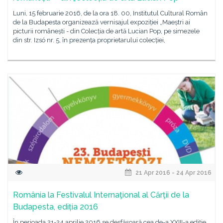
Luni, 15 februarie 2016, de la ora 18. 00, Institutul Cultural Român
de la Budapesta organizează vernisajul expoziției „Maeștri ai
picturii românești - din Colecția de artă Lucian Pop, pe simezele
din str. Izsó nr. 5, în prezența proprietarului colecției,
21 Apr 2016 - 24 Apr 2016
România la Festivalul Internaţional al Cărţii de la
Budapesta, ediția 2016
În perioada 21-24 aprilie 2016 se desfășoară cea de-a XXIII-a ediție