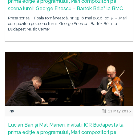
prima ediție a programului „Mari compozitori pe
scena lumii: George Enescu – Bartók Béla”, la BMC
Presa scrisă: Foaia românească, nr. 19, 6 mai 2016, pg. 5. - „Mari
compozitori pe scena lumii: George Enescu - Bartók Béla, la
Budapest Music Center
11 May 2016
Lucian Ban şi Mat Maneri, invitații ICR Budapesta la
prima ediție a programului „Mari compozitori pe