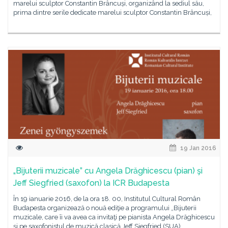
marelui sculptor Constantin Brâncuși, organizând la sediul său,
prima dintre serile dedicate marelui sculptor Constantin Brâncuși,
19 Jan 2016
„Bijuterii muzicale” cu Angela Drăghicescu (pian) şi
Jeff Siegfried (saxofon) la ICR Budapesta
În 19 ianuarie 2016, de la ora 18. 00, Institutul Cultural Român
Budapesta organizează o nouă ediţie a programului „Bijuterii
muzicale, care îi va avea ca invitaţi pe pianista Angela Drăghicescu
şi pe saxofonistul de muzică clasică Jeff Siegfried (SUA).