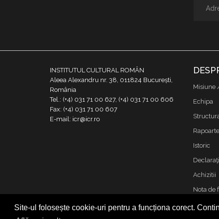
DESP
INSTITUTUL CULTURAL ROMÂN
Aleea Alexandru nr. 38, 011824 București,
Misiune 
România
Tel.: (+4) 031 71 00 627, (+4) 031 71 00 606
Echipa
Fax: (+4) 031 71 00 607
Structur
E-mail: icr@icr.ro
Rapoarte 
Istoric
Declaraţi
Achizitii
Nota de 
Contact
Site-ul folosește cookie-uri pentru a funcționa corect. Contin
Cookies &