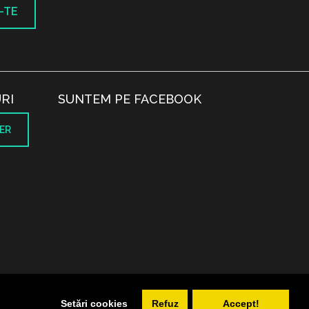
-TE
RI
SUNTEM PE FACEBOOK
ER
.
Setări cookies
Refuz
Accept!