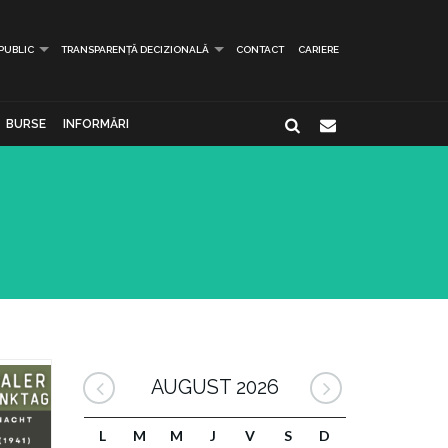
 PUBLIC
TRANSPARENȚĂ DECIZIONALĂ
CONTACT
CARIERE
BURSE
INFORMĂRI
AUGUST 2026
L
M
M
J
V
S
D