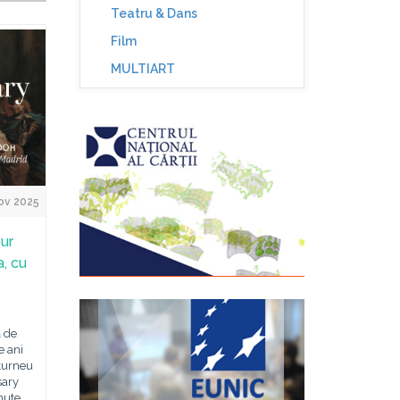
Teatru & Dans
Film
MULTIART
ov 2025
ur
a, cu
ă de
 ani
 turneu
sary
nute,