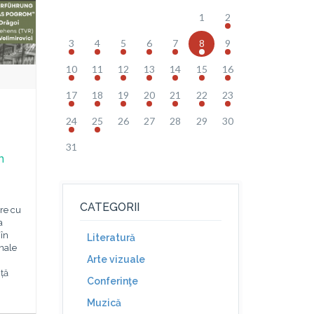
1
2
3
4
5
6
7
8
9
10
11
12
13
14
15
16
17
18
19
20
21
22
23
24
25
26
27
28
29
30
31
m
CATEGORII
are cu
a
în
Literatură
onale
Arte vizuale
ță
Conferinţe
Muzică