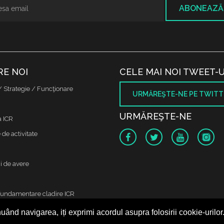
ABONEAZĂ
RE NOI
CELE MAI NOI TWEET-U
/ Strategie / Funcţionare
URMĂREŞTE-NE PE TWITT
URMĂREŞTE-NE
a ICR
de activitate
i de avere
fundamentare cladire ICR
uând navigarea, iți exprimi acordul asupra folosirii cookie-urilor
 protectia datelor