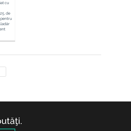
iat cu
25, de
i pentru
Aladár
ent
utăţi.