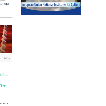
exandra
ct 2025
diția
Film
 scena