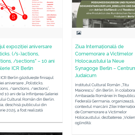
jul expoziției aniversare
Ziua Internațională de
ticks. (/s-)actions,
Comemorare a Victimelor
tions, /sections” – 10 ani
Holocaustului la Neue
lerie ICR Berlin
Synagoge Berlin – Centru
Judaicum
 ICR Berlin găzduiește finisajul
iei aniversare „Polisticks.
Institutul Cultural Român „Titu
tions, /sanctions, /sections”,
Maiorescu” din Berlin, în colabor
 10 ani de la înființarea Galeriei
Ambasada României în Republic
tului Cultural Român din Berlin.
Federală Germania, organizează, 
ia, deschisă publicului din
contextul marcării Zilei Internați
ie 2025, a fost realizată
de Comemorare a Victimelor
Holocaustului, dezbaterea „Violen
oglindită: