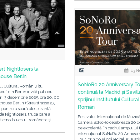
rt Nightlosers la
13 N
house Berlin
SoNoRo 20 Anniversary To
tul Cultural Român „Titu
continuă la Madrid și Sevill
cu” din Berlin invită publicul
i, 3 decembrie 2025, ora 20. 00,
sprijinul Institutului Cultural
khouse Berlin (Streustrasse 27,
Român
pentru o seară electrizantă
 de Nightlosers, trupa care a
Festivalul Internațional de Muzic
t etno-blues-ul românesc și
Cameră SoNoRo celebrează 20 de
de excelență, în cadrul amplului
internațional SoNoRo 20 Anniver
Tour, prin două noi recitaluri susți