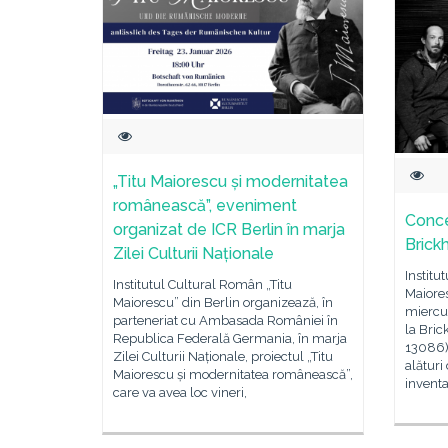
„Titu Maiorescu și modernitatea
românească”, eveniment
Conce
organizat de ICR Berlin în marja
Brick
Zilei Culturii Naționale
Institu
Institutul Cultural Român „Titu
Maiores
Maiorescu” din Berlin organizează, în
miercur
parteneriat cu Ambasada României în
la Bric
Republica Federală Germania, în marja
13086) 
Zilei Culturii Naționale, proiectul „Titu
alături
Maiorescu și modernitatea românească”,
inventa
care va avea loc vineri,