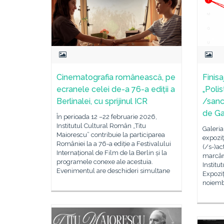
Cinematografia românească, pe
Finisa
ecranele celei de-a 76-a ediții a
„Polis
Berlinalei, cu sprijinul ICR
/sanc
de Ga
În perioada 12 –22 februarie 2026,
Institutul Cultural Român „Titu
Galeria
Maiorescu” contribuie la participarea
expoziț
României la a 76-a ediție a Festivalului
(/s-)ac
Internațional de Film de la Berlin și la
marcând
programele conexe ale acestuia.
Institu
Evenimentul are deschideri simultane
Expoziț
noiembr