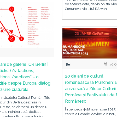
de această dată, de violonista Al
Conunova, violistul Răzvan
ni de galerie ICR Berlin |
30 O
ticks. (/s-)actions,
20 de ani de cultură
tions, /sections” – o
românească la München: E
iție despre Europa, dialog
aniversară a Zilelor Culturii
eziune culturală
Române și Festivalului de 
 Institutului Cultural Român „Titu
Românesc
cu” din Berlin, deschisă în
ul Mitte, celebrează un deceniu
În perioada 4-25 noiembrie 2025,
vitate neîntreruptă, dedicat
capitala Bavariei devine, din nou,
lui intercultural și explorării