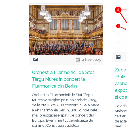
4 Nov 2025
Zece a
Orchestra Filarmonicii de Stat
„Polis
Târgu Mureș în concert la
/sanc
Filarmonica din Berlin
expoz
Orchestra Filarmonicii de Stat Târgu
și co
Mureș va susține pe 6 noiembrie 2025,
de la ora 20:00, un concert în Sala Mare
Galeria
a Philharmonie Berlin, unul dintre cele
Maiores
mai prestigioase spații de concert din
cartier
Europa. Evenimentul beneficiază de
de acti
sprijinul Consiliului Județean
dialogu