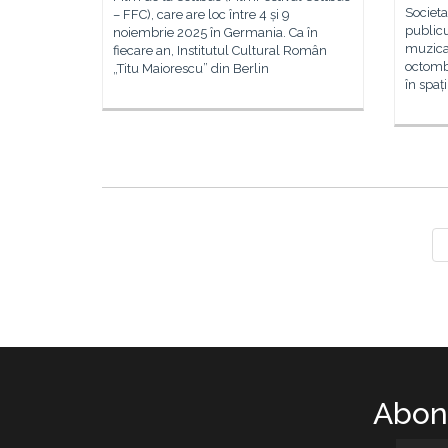
Societ
– FFC), care are loc între 4 și 9
publicu
noiembrie 2025 în Germania. Ca în
muzical
fiecare an, Institutul Cultural Român
octomb
„Titu Maiorescu” din Berlin
în spaț
Abone