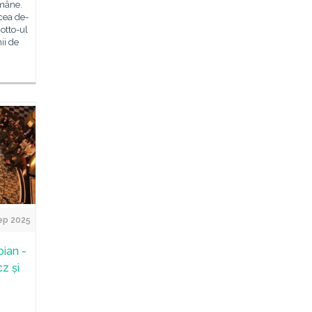
omâne.
 cea de-
otto-ul
ii de
ep 2025
pian -
z și