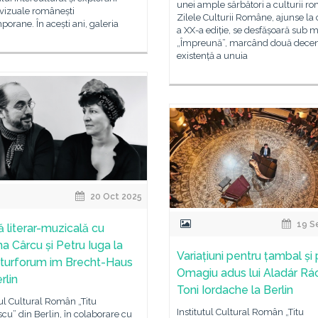
unei ample sărbători a culturii r
 vizuale românești
Zilele Culturii Române, ajunse la
orane. În acești ani, galeria
a XX-a ediție, se desfășoară sub m
„Împreună”, marcând două decen
existență a unuia
20 Oct 2025
19 S
ă literar-muzicală cu
na Cârcu și Petru Iuga la
Variațiuni pentru țambal și 
aturforum im Brecht-Haus
Omagiu adus lui Aladár Rác
rlin
Toni Iordache la Berlin
tul Cultural Român „Titu
Institutul Cultural Român „Titu
cu” din Berlin, în colaborare cu