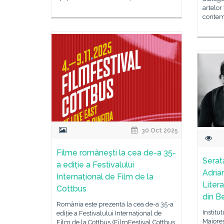
artelor
contemp
30 Oct 2025
Filme românești la cea de-a 35-
Serat
a ediție a Festivalului
Adria
Internațional de Film de la
Liter
Cottbus
din Be
România este prezentă la cea de-a 35-a
Institu
ediție a Festivalului Internațional de
Maiores
Film de la Cottbus (FilmFestival Cottbus