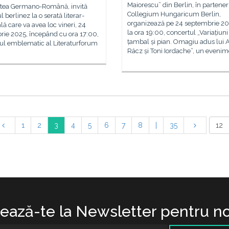
Maiorescu” din Berlin, în partener
atea Germano-Română, invită
Collegium Hungaricum Berlin,
l berlinez la o serată literar-
organizează pe 24 septembrie 20
ă care va avea loc vineri, 24
la ora 19:00, concertul „Variațiun
rie 2025, începând cu ora 17:00,
țambal și pian. Omagiu adus lui 
iul emblematic al Literaturforum
Rácz și Toni Iordache”, un evenim
1
2
3
4
5
6
7
8
|
35
ază-te la Newsletter pentru no