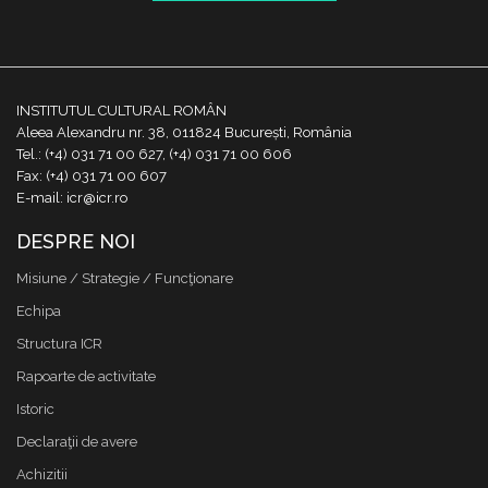
INSTITUTUL CULTURAL ROMÂN
Aleea Alexandru nr. 38, 011824 București, România
Tel.: (+4) 031 71 00 627, (+4) 031 71 00 606
Fax: (+4) 031 71 00 607
E-mail: icr@icr.ro
DESPRE NOI
Misiune / Strategie / Funcţionare
Echipa
Structura ICR
Rapoarte de activitate
Istoric
Declaraţii de avere
Achizitii