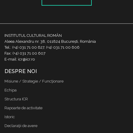
INSTITUTUL CULTURAL ROMÂN
Aleea Alexandru nr. 38, 011824 București, România
Tel.: (+4) 031 71 00 627, (+4) 031 71 00 606
Fax: (+4) 031 71 00 607
E-mail: icr@icr.ro
DESPRE NOI
Misiune / Strategie / Funcţionare
Echipa
Structura ICR
Rapoarte de activitate
Istoric
Declaraţii de avere