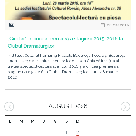
28 Mar 2016
„Girofarˮ, a cincea premieră a stagiunii 2015-2016 la
Clubul Dramaturgilor
Institutul Cultural Român și Filialele București-Poezie și București-
Dramaturgie ale Uniunii Scriitorilor din România vă invită la al
treilea spectacol-lectură al anului 2016 și a cincea premieră a
stagiunii 2015-2016 la Clubul Dramaturgilor. Luni, 28 martie
2016,
AUGUST 2026
L
M
M
J
V
S
D
1
2