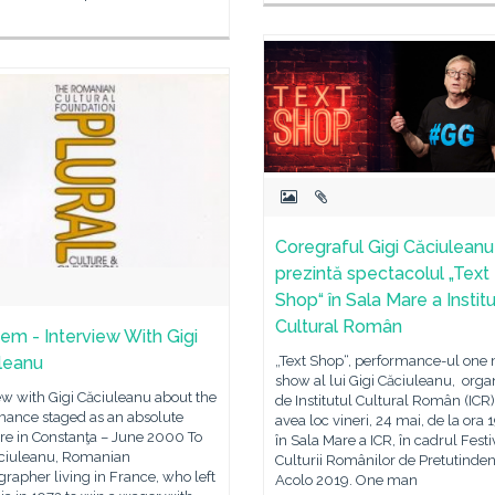
Coregraful Gigi Căciuleanu
prezintă spectacolul „Text
Shop“ în Sala Mare a Institu
Cultural Român
em - Interview With Gigi
leanu
„Text Shop“, performance-ul one
show al lui Gigi Căciuleanu, orga
ew with Gigi Căciuleanu about the
de Institutul Cultural Român (ICR)
mance staged as an absolute
avea loc vineri, 24 mai, de la ora 
re in Constanţa – June 2000 To
în Sala Mare a ICR, în cadrul Festi
ăciuleanu, Romanian
Culturii Românilor de Pretutindeni
rapher living in France, who left
Acolo 2019. One man