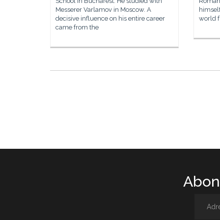
School in Bucharest. He studied with
Romani
Messerer Varlamov in Moscow. A
himself
decisive influence on his entire career
world f
came from the
Abone