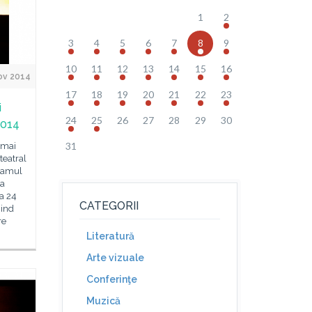
1
2
3
4
5
6
7
8
9
10
11
12
13
14
15
16
ov 2014
17
18
19
20
21
22
23
i
24
25
26
27
28
29
30
2014
31
 mai
teatral
ramul
ea
a 24
CATEGORII
iind
re
Literatură
Arte vizuale
Conferinţe
Muzică