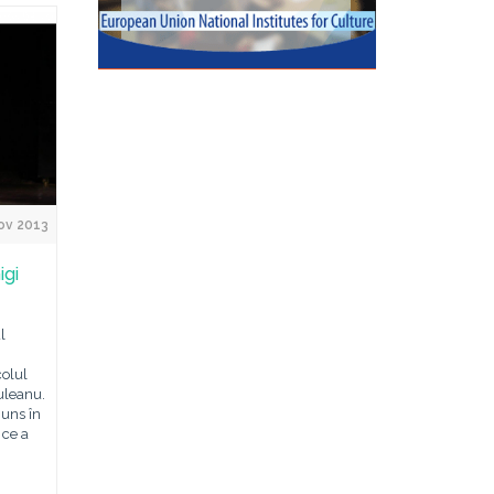
ov 2013
igi
l
colul
iuleanu.
juns în
 ce a