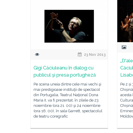
23 Nov 2013
„D'al
Gigi Căciuleanu în dialog cu
Căciul
publicul şi presa portugheză
Lisab
Pe scena uneia dintre cele mai vechi şi
Pe 2 și
mai prestigioase instituţii de spectacol
Chișinău
din Portugalia, Teatrul Naţional Dona
acesta 
Maria II, va fi prezentat, în zilele de 23
Cultur
noiembrie (ora 21. 00) şi 24 noiembrie
Chișină
(ora 16. 00), în sala Garrett, spectacolul
Eminesc
de teatru coregrafic
Moldov