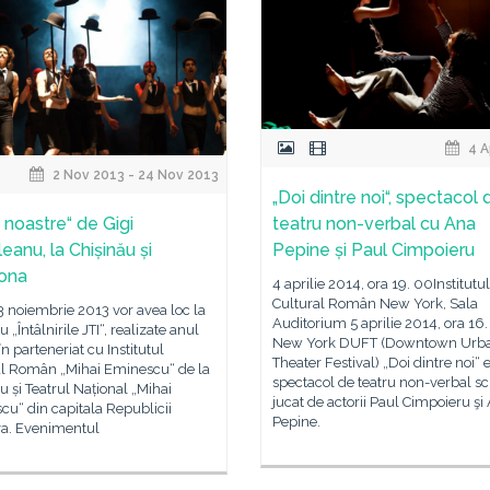
4 A
2 Nov 2013 - 24 Nov 2013
„Doi dintre noi“, spectacol 
e noastre“ de Gigi
teatru non-verbal cu Ana
eanu, la Chișinău și
Pepine și Paul Cimpoieru
ona
4 aprilie 2014, ora 19. 00Institutul
Cultural Român New York, Sala
 3 noiembrie 2013 vor avea loc la
Auditorium 5 aprilie 2014, ora 16
 „Întâlnirile JTI“, realizate anul
New York DUFT (Downtown Urb
în parteneriat cu Institutul
Theater Festival) „Doi dintre noi“ 
al Român „Mihai Eminescu“ de la
spectacol de teatru non-verbal scr
u și Teatrul Național „Mihai
jucat de actorii Paul Cimpoieru şi
u“ din capitala Republicii
Pepine.
a. Evenimentul