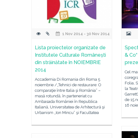
1 Nov 2014 - 30 Nov 2014
Lista proiectelor organizate de
Spect
Institutele Culturale Românești
& Co“
din străinătate în NOIEMBRIE
preze
2014
Cel mai
coregra
Accademia Di Romania din Roma 5
Folia, 
noiembrie /„Tehnici de restaurare: O
la Teat
comparaţie între Italia şi România“ –
Garrett
masă rotundă, în parteneriat cu
de 15 n
Ambasada României în Republica
16 noi
Italiană, Universitatea de Arhitectură şi
Urbanism „Ion Mincu“ şi Facultatea