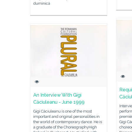
duminică
Requi
An Interview With Gigi
Căciu
Căciuleanu - June 1999
Intervi
Gigi Căciuleanu is one of the most
perfor
important and original personalities in
premiè
the world of contemporary dance. He is
Gigi C
a graduate of the ChoreographyHigh
choreog