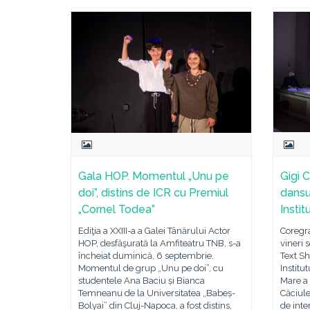
Gala HOP. Momentul „Unu pe
Gigi 
doi”, distins de ICR cu Premiul
dansul
„Cornel Todea”
Insti
Ediţia a XXIII-a a Galei Tânărului Actor
Coregra
HOP, desfăşurată la Amfiteatru TNB, s-a
vineri
încheiat duminică, 6 septembrie.
Text S
Momentul de grup „Unu pe doi”, cu
Institu
studentele Ana Baciu și Bianca
Mare a
Temneanu de la Universitatea „Babeș-
Căciule
Bolyai” din Cluj-Napoca, a fost distins,
de inte