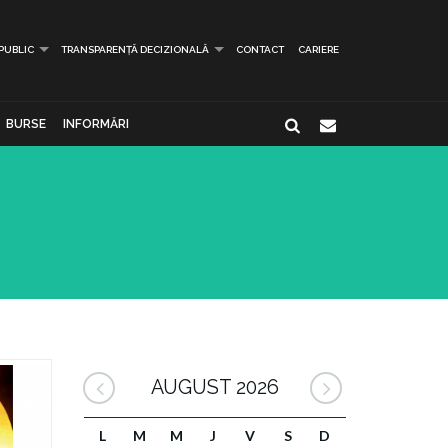
 PUBLIC
TRANSPARENȚĂ DECIZIONALĂ
CONTACT
CARIERE
BURSE
INFORMĂRI
AUGUST 2026
L
M
M
J
V
S
D