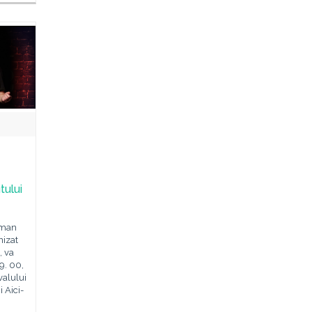
tului
 man
nizat
, va
19. 00,
valului
 Aici-