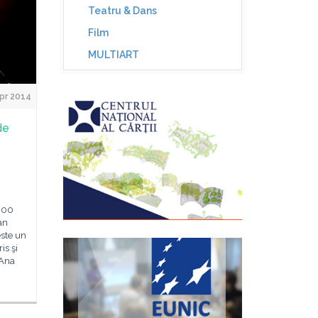
Teatru & Dans
Film
MULTIART
pr 2014
de
. 00
an
este un
is şi
 Ana