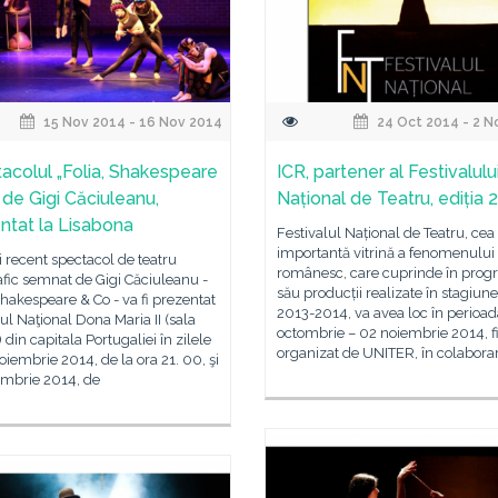
15 Nov 2014 - 16 Nov 2014
24 Oct 2014 - 2 N
acolul „Folia, Shakespeare
ICR, partener al Festivalulu
 de Gigi Căciuleanu,
Național de Teatru, ediția 
ntat la Lisabona
Festivalul Național de Teatru, cea
importantă vitrină a fenomenului 
 recent spectacol de teatru
românesc, care cuprinde în prog
fic semnat de Gigi Căciuleanu -
său producții realizate în stagiun
Shakespeare & Co - va fi prezentat
2013-2014, va avea loc în perioad
rul Naţional Dona Maria II (sala
octombrie – 02 noiembrie 2014, f
) din capitala Portugaliei în zilele
organizat de UNITER, în colabora
oiembrie 2014, de la ora 21. 00, şi
embrie 2014, de