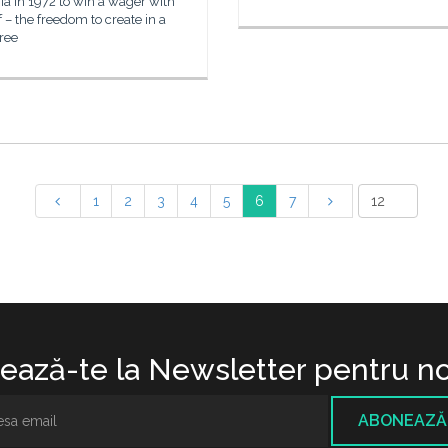
a in 1972 to win a wager with
 – the freedom to create in a
ree
1
2
3
4
5
6
7
ază-te la Newsletter pentru no
ABONEAZĂ