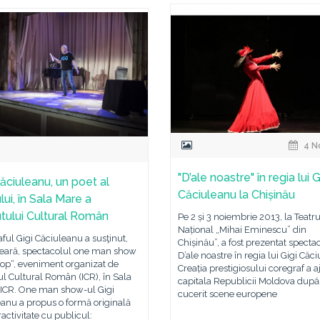
4 N
"D’ale noastre" în regia lui G
Căciuleanu, un poet al
Căciuleanu la Chișinău
ui, în Sala Mare a
tutului Cultural Român
Pe 2 și 3 noiembrie 2013, la Teatru
Național „Mihai Eminescu” din
ful Gigi Căciuleanu a susţinut,
Chișinău”, a fost prezentat specta
 seară, spectacolul one man show
D’ale noastre în regia lui Gigi Căc
hop“, eveniment organizat de
Creația prestigiosului coregraf a a
tul Cultural Român (ICR), în Sala
capitala Republicii Moldova după
 ICR. One man show-ul Gigi
cucerit scene europene
anu a propus o formă originală
ractivitate cu publicul: