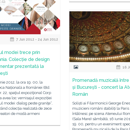
7 Jun 2012 - 24 Jun 2012
l modei trece prin
ia. Colecție de design
mentar prezentată la
16 J
ești
Promenadă muzicală între 
unie 2012, la ora 19. 00, la
și București - concert la A
eca Națională a României (Bd.
nr. 22, spaţiul expoziţional Corp
Român
a avea loc vernisajul expoziției
 modei: dialog peste graniţe“,
Soliști ai Filarmonicii George Enes
ând colecția realizată de zece
muzicieni români stabiliți la Paris
creatori de modă armeni
întâlnesc pe scena Ateneului Ro
(Sala Mare) sâmbătă, 16 iunie 201
19. 00, pentru un eveniment spec
Promenadă muzicală de la Paris 