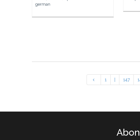
german
1
|
147
1
Abone