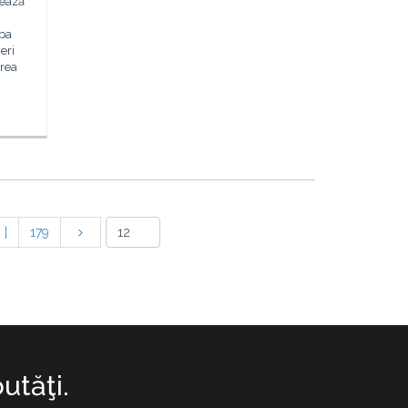
sează
opa
eri
area
|
179
utăţi.