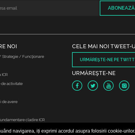
ABONEAZĂ
RE NOI
CELE MAI NOI TWEET-U
/ Strategie / Funcţionare
URMĂREŞTE-NE PE TWITT
URMĂREŞTE-NE
a ICR
de activitate
i de avere
fundamentare cladire ICR
uând navigarea, iți exprimi acordul asupra folosirii cookie-urilor