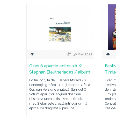
30 May 2012
O nouă apariție editorială //
Festi
Stephan Eleutheriades / album
Timiș
Ediție îngrijită de Elisabeta Moraitakis
Evenime
Concepția grafică, DTP și coperta: Ofelia
Festiva
Coșman Versiune engleză: Samuel Onn
de Inst
Volum apărut cu spijinul doamnei
Timişoa
Elisabeta Moraitakis „Pictura fratelui
proiect
meu Ștefan este creată într-o anumită
Central
epocă, cu dragoste și pasiune
Cea de-