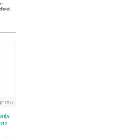
lo
dieval
pr 2012
enţe
2012