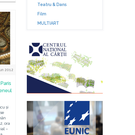
Teatru & Dans
Film
MULTIART
un 2012
Paris
teneul
cu și
 se
mân
2, ora
ial –
la