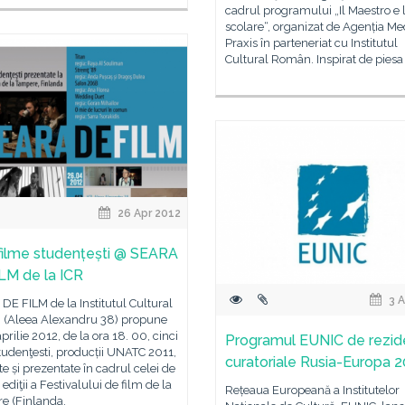
cadrul programului „Il Maestro e 
scolare“, organizat de Agenția Me
Praxis în parteneriat cu Institutul
Cultural Român. Inspirat de piesa
26 Apr 2012
 filme studențești @ SEARA
LM de la ICR
3 A
E FILM de la Institutul Cultural
(Aleea Alexandru 38) propune
aprilie 2012, de la ora 18. 00, cinci
Programul EUNIC de rezid
tudenţesti, producții UNATC 2011,
curatoriale Rusia-Europa 
te și prezentate în cadrul celei de
 ediţii a Festivalului de film de la
Rețeaua Europeană a Institutelor
e (Finlanda,