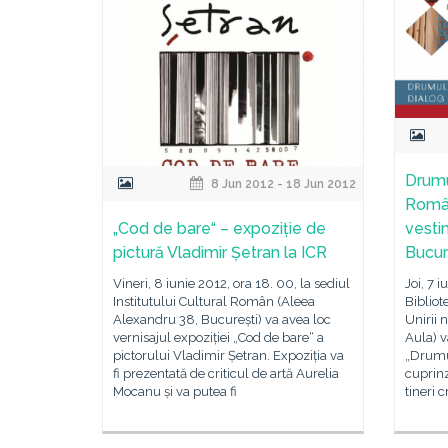
Drumu
8 Jun 2012 - 18 Jun 2012
Român
„Cod de bare“ – expoziție de
vesti
pictură Vladimir Șetran la ICR
Bucur
Vineri, 8 iunie 2012, ora 18. 00, la sediul
Joi, 7 i
Institutului Cultural Român (Aleea
Bibliot
Alexandru 38, București) va avea loc
Unirii 
vernisajul expoziției „Cod de bare“ a
Aula) v
pictorului Vladimir Șetran. Expoziția va
„Drumul
fi prezentată de criticul de artă Aurelia
cuprinz
Mocanu și va putea fi
tineri 