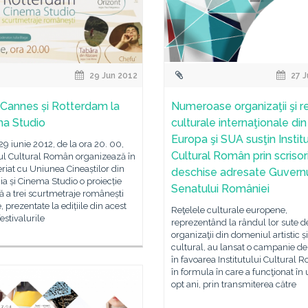
29 Jun 2012
27 J
 Cannes și Rotterdam la
Numeroase organizaţii şi r
a Studio
culturale internaţionale din
Europa şi SUA susţin Institu
 29 iunie 2012, de la ora 20. 00,
Cultural Român prin scrisor
tul Cultural Român organizează în
riat cu Uniunea Cineaștilor din
deschise adresate Guvernul
 și Cinema Studio o proiecție
Senatului României
ă a trei scurtmetraje românești
, prezentate la edițiile din acest
Reţelele culturale europene,
festivalurile
reprezentând la rândul lor sute de
organizaţii din domeniul artistic și
cultural, au lansat o campanie de 
în favoarea Institutului Cultural
în formula în care a funcţionat în 
opt ani, prin transmiterea către