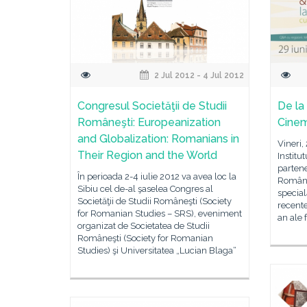
2 Jul 2012 - 4 Jul 2012
Congresul Societăţii de Studii
De la
Româneşti: Europeanization
Cinem
and Globalization: Romanians in
Vineri,
Their Region and the World
Institu
partene
În perioada 2-4 iulie 2012 va avea loc la
România
Sibiu cel de-al şaselea Congres al
special
Societăţii de Studii Româneşti (Society
recente
for Romanian Studies – SRS), eveniment
an ale 
organizat de Societatea de Studii
Româneşti (Society for Romanian
Studies) şi Universitatea „Lucian Blaga“