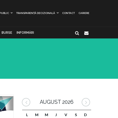
 PUBLIC
TRANSPARENȚĂ DECIZIONALĂ
CONTACT
CARIERE
BURSE
INFORMĂRI
AUGUST 2026
L
M
M
J
V
S
D