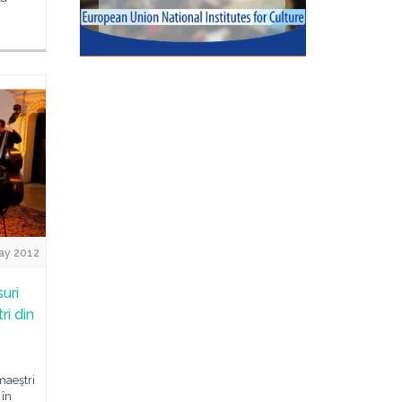
ay 2012
suri
i din
maeştri
 în