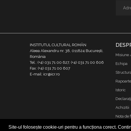
DESP
INSTITUTUL CULTURAL ROMÂN
Aleea Alexandru nr. 38, 011824 București,
Misiune 
România
Tel.: (+4) 031 71 00 627, (+4) 031 71 00 606
Echipa
Fax: (+4) 031 71 00 607
Structur
E-mail: icr@icr.ro
Rapoarte 
Istoric
Declaraţi
Achizitii
Nota de 
Contact
Site-ul folosește cookie-uri pentru a funcționa corect. Contin