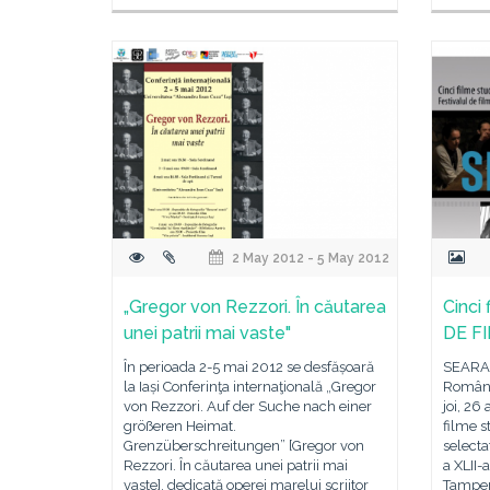
2 May 2012 - 5 May 2012
„Gregor von Rezzori. În căutarea
Cinci
unei patrii mai vaste"
DE FI
În perioada 2-5 mai 2012 se desfășoară
SEARA D
la Iași Conferinţa internaţională „Gregor
Român 
von Rezzori. Auf der Suche nach einer
joi, 26 
größeren Heimat.
filme s
Grenzüberschreitungen” [Gregor von
selecta
Rezzori. În căutarea unei patrii mai
a XLII-a
vaste], dedicată operei marelui scriitor
Tamper