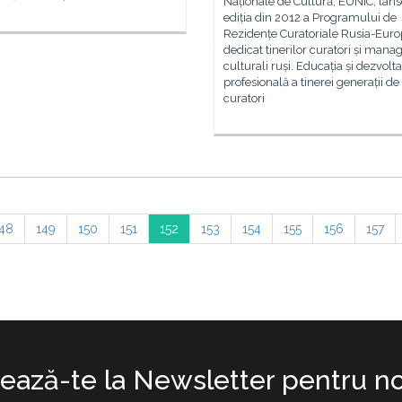
Naționale de Cultură, EUNIC, lan
ediția din 2012 a Programului de
Rezidențe Curatoriale Rusia-Eur
dedicat tinerilor curatori și manag
culturali ruși. Educația și dezvolt
profesională a tinerei generații de
curatori
48
149
150
151
152
153
154
155
156
157
ază-te la Newsletter pentru no