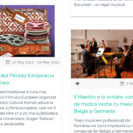
București – un regal muzical
17 May 2012 - 20 May 2012
valul Filmului European la
oara
7 M
nt tradițional în luna mai,
Il Maestro e lo scolare: cur
lul Filmului European organizat
itutul Cultural Român aduce la
de muzică veche cu maeștr
ra 11 filme europene, care vor fi
Belgia şi Germania
ate între 17 și 20 mai la Biblioteca
ă Universitară „Eugen Todoran“.
Tineri muzicieni profesionişti din
a zecea ediție
România vor lucra împreună cu 
consacraţi din Belgia şi Germania