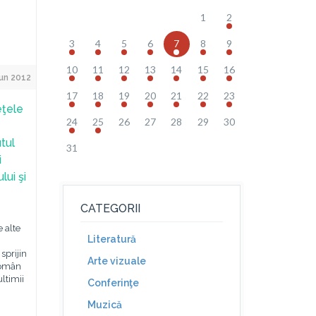
1
2
3
4
5
6
7
8
9
10
11
12
13
14
15
16
un 2012
17
18
19
20
21
22
23
eţele
24
25
26
27
28
29
30
tul
31
i
ui şi
CATEGORII
 alte
Literatură
sprijin
Arte vizuale
 Român
ultimii
Conferinţe
Muzică