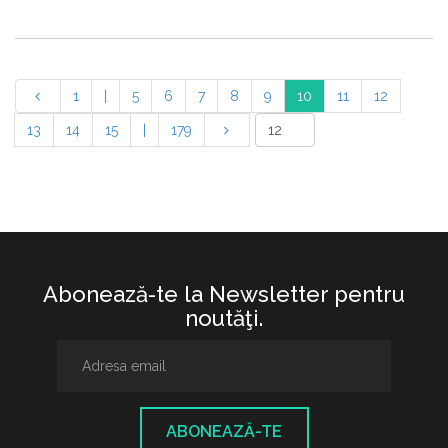
1
|
5
6
7
8
9
10
11
12
13
14
15
|
179
Abonează-te la Newsletter pentru
noutăţi.
ABONEAZĂ-TE