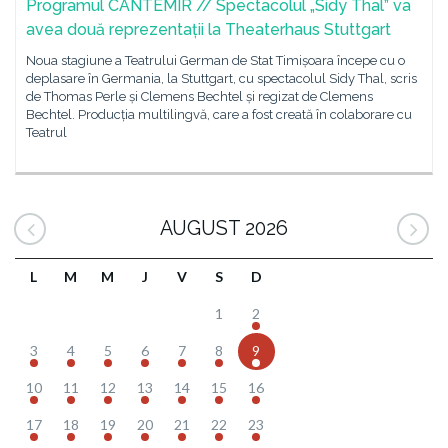
Programul CANTEMIR // Spectacolul „Sidy Thal” va
avea două reprezentații la Theaterhaus Stuttgart
Noua stagiune a Teatrului German de Stat Timișoara începe cu o
deplasare în Germania, la Stuttgart, cu spectacolul Sidy Thal, scris
de Thomas Perle și Clemens Bechtel și regizat de Clemens
Bechtel. Producția multilingvă, care a fost creată în colaborare cu
Teatrul
AUGUST 2026
L
M
M
J
V
S
D
1
2
3
4
5
6
7
8
9
10
11
12
13
14
15
16
17
18
19
20
21
22
23