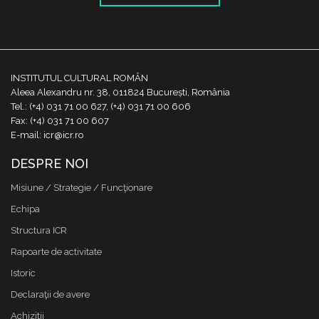
INSTITUTUL CULTURAL ROMÂN
Aleea Alexandru nr. 38, 011824 București, România
Tel.: (+4) 031 71 00 627, (+4) 031 71 00 606
Fax: (+4) 031 71 00 607
E-mail: icr@icr.ro
DESPRE NOI
Misiune / Strategie / Funcţionare
Echipa
Structura ICR
Rapoarte de activitate
Istoric
Declaraţii de avere
Achizitii