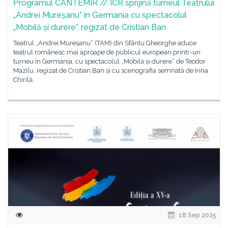
Programul CANTEMIR // ICR sprijină turneul Teatrului
„Andrei Mureșanu” în Germania cu spectacolul
„Mobilă și durere”, regizat de Cristian Ban
Teatrul „Andrei Mureșanu” (TAM) din Sfântu Gheorghe aduce
teatrul românesc mai aproape de publicul european printr-un
turneu în Germania, cu spectacolul „Mobilă și durere” de Teodor
Mazilu, regizat de Cristian Ban și cu scenografia semnată de Irina
Chirilă.
18 Sep 2025