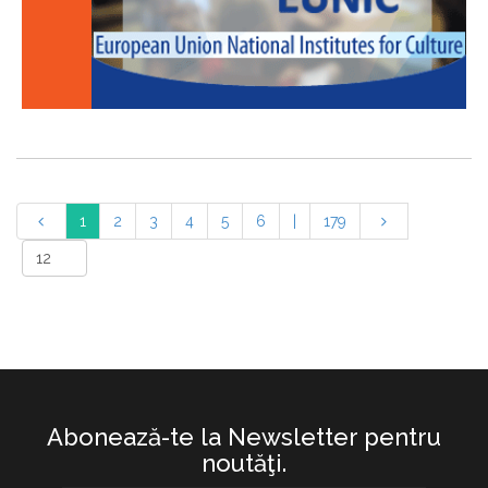
1
2
3
4
5
6
|
179
Abonează-te la Newsletter pentru
noutăţi.