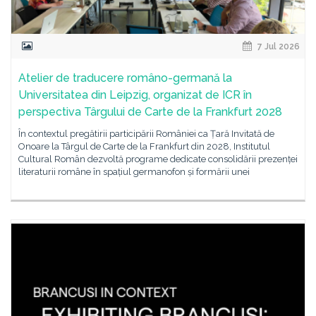
7 Jul 2026
Atelier de traducere româno-germană la
Universitatea din Leipzig, organizat de ICR în
perspectiva Târgului de Carte de la Frankfurt 2028
În contextul pregătirii participării României ca Țară Invitată de
Onoare la Târgul de Carte de la Frankfurt din 2028, Institutul
Cultural Român dezvoltă programe dedicate consolidării prezenței
literaturii române în spațiul germanofon și formării unei