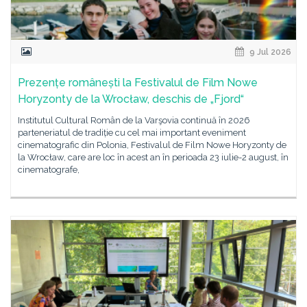
9 Jul 2026
Prezențe românești la Festivalul de Film Nowe
Horyzonty de la Wrocław, deschis de „Fjord“
Institutul Cultural Român de la Varşovia continuă în 2026
parteneriatul de tradiție cu cel mai important eveniment
cinematografic din Polonia, Festivalul de Film Nowe Horyzonty de
la Wrocław, care are loc în acest an în perioada 23 iulie-2 august, în
cinematografe,