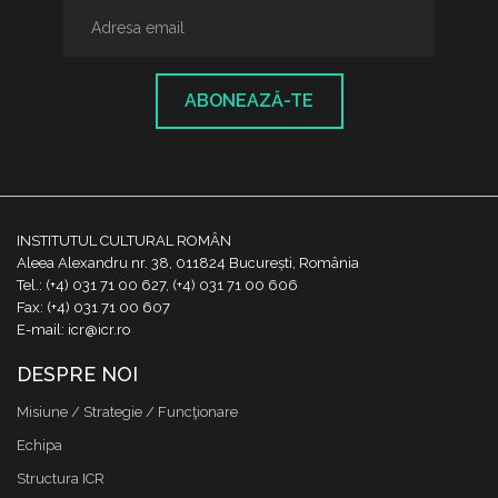
ABONEAZĂ-TE
INSTITUTUL CULTURAL ROMÂN
Aleea Alexandru nr. 38, 011824 București, România
Tel.: (+4) 031 71 00 627, (+4) 031 71 00 606
Fax: (+4) 031 71 00 607
E-mail: icr@icr.ro
DESPRE NOI
Misiune / Strategie / Funcţionare
Echipa
Structura ICR