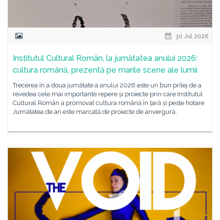
30 Jul 2026
Institutul Cultural Român, la jumătatea anului 2026:
cultura română, prezentă pe marile scene ale lumii
Trecerea în a doua jumătate a anului 2026 este un bun prilej de a
revedea cele mai importante repere și proiecte prin care Institutul
Cultural Român a promovat cultura română în țară și peste hotare.
Jumătatea de an este marcată de proiecte de anvergură,