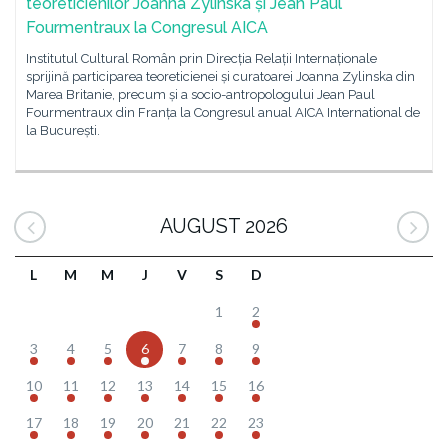
teoreticienilor Joanna Zylinska și Jean Paul
Fourmentraux la Congresul AICA
Institutul Cultural Român prin Direcția Relații Internaționale
sprijină participarea teoreticienei și curatoarei Joanna Zylinska din
Marea Britanie, precum și a socio-antropologului Jean Paul
Fourmentraux din Franța la Congresul anual AICA International de
la București.
AUGUST 2026
L
M
M
J
V
S
D
1
2
3
4
5
6
7
8
9
10
11
12
13
14
15
16
17
18
19
20
21
22
23