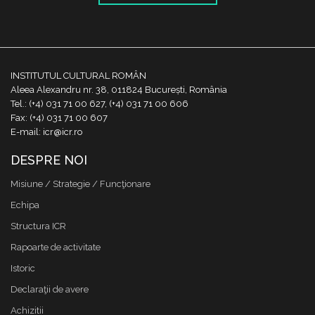
INSTITUTUL CULTURAL ROMÂN
Aleea Alexandru nr. 38, 011824 București, România
Tel.: (+4) 031 71 00 627, (+4) 031 71 00 606
Fax: (+4) 031 71 00 607
E-mail: icr@icr.ro
DESPRE NOI
Misiune / Strategie / Funcţionare
Echipa
Structura ICR
Rapoarte de activitate
Istoric
Declaraţii de avere
Achizitii