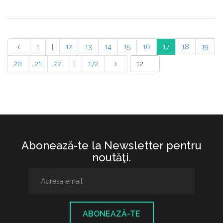
1
|
12
13
14
15
16
17
18
19
20
21
22
|
172
Abonează-te la Newsletter pentru
noutăţi.
ABONEAZĂ-TE