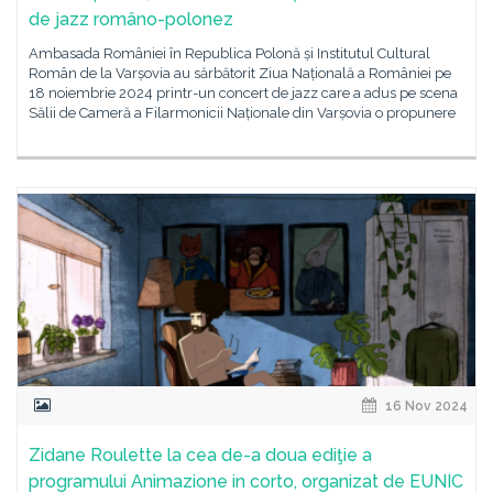
de jazz româno-polonez
Ambasada României în Republica Polonă și Institutul Cultural
Român de la Varșovia au sărbătorit Ziua Națională a României pe
18 noiembrie 2024 printr-un concert de jazz care a adus pe scena
Sălii de Cameră a Filarmonicii Naționale din Varșovia o propunere
16 Nov 2024
Zidane Roulette la cea de-a doua ediţie a
programului Animazione in corto, organizat de EUNIC