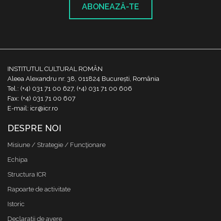
ABONEAZĂ-TE
INSTITUTUL CULTURAL ROMÂN
Aleea Alexandru nr. 38, 011824 București, România
Tel.: (+4) 031 71 00 627, (+4) 031 71 00 606
Fax: (+4) 031 71 00 607
E-mail: icr@icr.ro
DESPRE NOI
Misiune / Strategie / Funcţionare
Echipa
Structura ICR
Rapoarte de activitate
Istoric
Declaraţii de avere