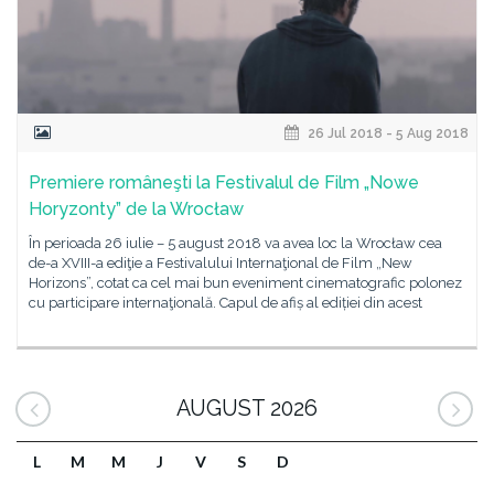
26 Jul 2018 - 5 Aug 2018
Premiere româneşti la Festivalul de Film „Nowe
Horyzonty” de la Wrocław
În perioada 26 iulie – 5 august 2018 va avea loc la Wrocław cea
de-a XVIII-a ediţie a Festivalului Internaţional de Film „New
Horizons”, cotat ca cel mai bun eveniment cinematografic polonez
cu participare internaţională. Capul de afiș al ediției din acest
AUGUST 2026
L
M
M
J
V
S
D