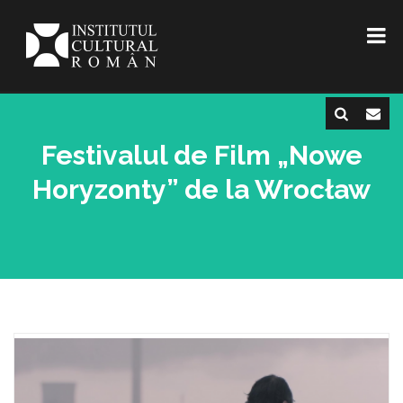
Festivalul de Film „Nowe
Horyzonty” de la Wrocław