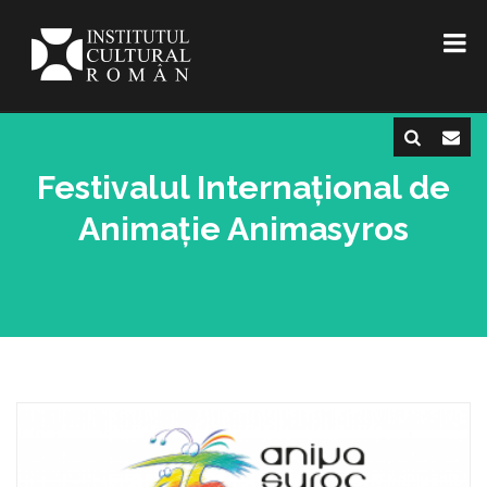
Festivalul Internațional de
Animație Animasyros