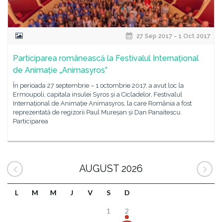
27 Sep 2017 - 1 Oct 2017
Participarea românească la Festivalul Internațional
de Animație „Animasyros”
În perioada 27 septembrie – 1 octombrie 2017, a avut loc la
Ermoupoli, capitala insulei Syros și a Cicladelor, Festivalul
Internațional de Animație Animasyros, la care România a fost
reprezentată de regizorii Paul Mureșan și Dan Panaitescu.
Participarea
AUGUST 2026
L
M
M
J
V
S
D
1
2