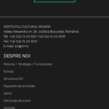
INSTITUTUL CULTURAL ROMÂN
Aleea Alexandru nr. 38, 011824 București, România
Tel.: (+4) 031 71 00 627, (+4) 031 71 00 606
Fax: (+4) 031 71 00 607
E-mail: icr@icr.ro
DESPRE NOI
Misiune / Strategie / Funcţionare
Echipa
Structura ICR
Rapoarte de activitate
Istoric
Declaraţii de avere
Achizitii