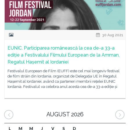
30 Aug 2021
EUNIC. Participarea românească la cea de-a 33-a
ediție a Festivalului Filmului European de la Amman,
Regatul Hașemit al Iordaniei
Festivalul European de Film (EUFF) este cel mai longeviv festival
de film străin din Iordania, organizat de Delegația UE în Regatul
Hașemit al Iordaniei, având ca parteneri membrii rețelei EUNIC
Iordania. Festivalul va celebra anul acesta cea de-a 33-a ediție și
AUGUST 2026
L
M
M
J
V
S
D