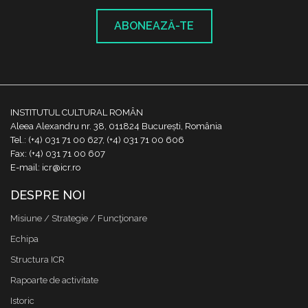
ABONEAZĂ-TE
INSTITUTUL CULTURAL ROMÂN
Aleea Alexandru nr. 38, 011824 București, România
Tel.: (+4) 031 71 00 627, (+4) 031 71 00 606
Fax: (+4) 031 71 00 607
E-mail: icr@icr.ro
DESPRE NOI
Misiune / Strategie / Funcţionare
Echipa
Structura ICR
Rapoarte de activitate
Istoric