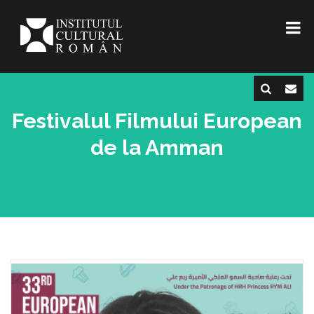
Festivalul Filmului European
de la Amman