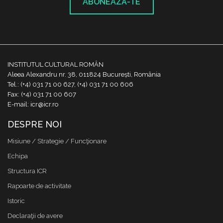
ABONEAZĂ-TE
INSTITUTUL CULTURAL ROMÂN
Aleea Alexandru nr. 38, 011824 București, România
Tel.: (+4) 031 71 00 627, (+4) 031 71 00 606
Fax: (+4) 031 71 00 607
E-mail: icr@icr.ro
DESPRE NOI
Misiune / Strategie / Funcţionare
Echipa
Structura ICR
Rapoarte de activitate
Istoric
Declaraţii de avere