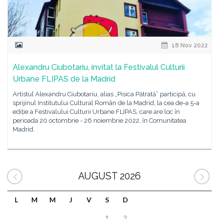
18 Nov 2022
Alexandru Ciubotariu, invitat la Festivalul Culturii
Urbane FLIPAS de la Madrid
Artistul Alexandru Ciubotariu, alias „Pisica Pătrată” participă, cu
sprijinul Institutului Cultural Român de la Madrid, la cea de-a 5-a
ediție a Festivalului Culturii Urbane FLIPAS, care are loc în
perioada 20 octombrie - 26 noiembrie 2022, în Comunitatea
Madrid.
AUGUST 2026
L
M
M
J
V
S
D
1
2