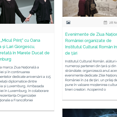
28 N
Evenimente de Ziua Națio
 „Micul Prinț” cu Oana
României organizate de
 și Lari Giorgescu,
Institutul Cultural Român î
pretată în Marele Ducat de
de țări
mburg
Institutul Cultural Român, alături
numeroși parteneri din țară și din
 a marca Ziua Națională a
străinătate, organizează anul ace
i și în continuarea
evenimente dedicate Zilei Națion
ntelor dedicate aniversării a 115
României în 24 de țări, un prilej d
relații diplomatice dintre
pune în valoare moștenirea cultur
a și Luxemburg, Ambasada
tineri creatori. Acoperind o
ei în Luxemburg, în colaborare
rezentanța Organizației
ționale a Francofoniei