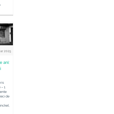
m
ar 2025
e ani:
i
ris
 – 1
rente
zeci de
inckel,