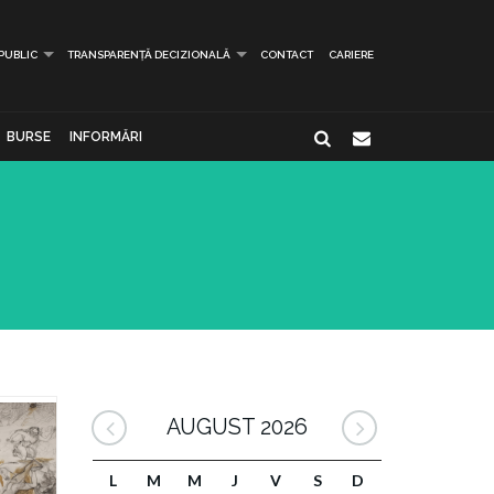
 PUBLIC
TRANSPARENȚĂ DECIZIONALĂ
CONTACT
CARIERE
BURSE
INFORMĂRI
AUGUST 2026
L
M
M
J
V
S
D