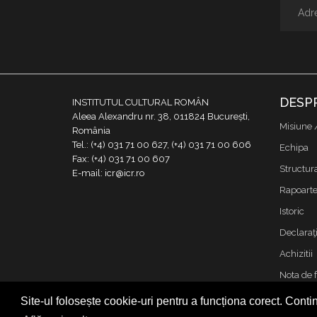
DESP
INSTITUTUL CULTURAL ROMÂN
Aleea Alexandru nr. 38, 011824 București,
Misiune 
România
Tel.: (+4) 031 71 00 627, (+4) 031 71 00 606
Echipa
Fax: (+4) 031 71 00 607
Structur
E-mail: icr@icr.ro
Rapoarte 
Istoric
Declaraţi
Achizitii
Nota de 
Contact
Site-ul folosește cookie-uri pentru a funcționa corect. Contin