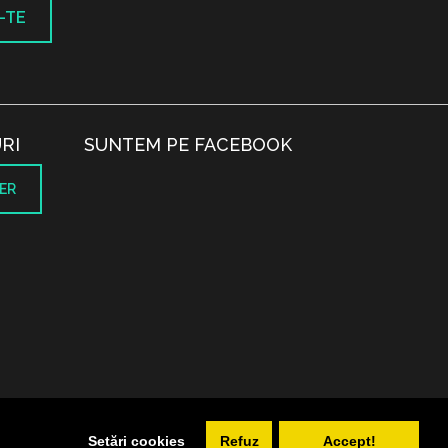
-TE
RI
SUNTEM PE FACEBOOK
ER
.
Setări cookies
Refuz
Accept!