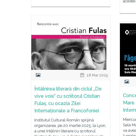
acestei
18 Mar 2025
Întâlnirea literară din ciclul „De
Conce
vive voix” cu scriitorul Cristian
Mare 
Fulaș, cu ocazia Zilei
Inter
Internaționale a Francofoniei
Miercur
Institutul Cultural Român sprijină
Sala Ma
organizarea, pe 20 martie 2025, la Lyon,
va avea
a unei întâlniri literare cu scriitorul
lumière