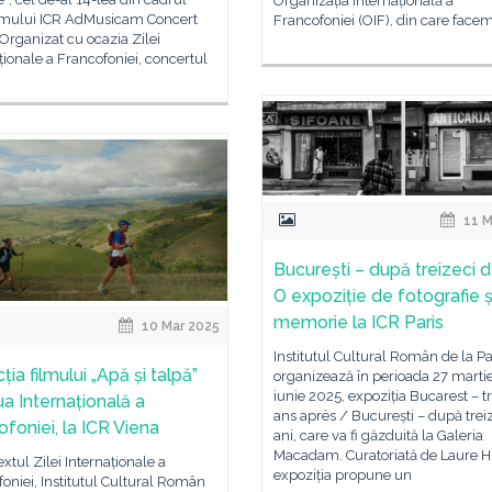
Organizația Internațională a
mului ICR AdMusicam Concert
Francofoniei (OIF), din care face
 Organizat cu ocazia Zilei
ționale a Francofoniei, concertul
11 M
București – după treizeci d
O expoziție de fotografie ș
memorie la ICR Paris
10 Mar 2025
Institutul Cultural Român de la Pa
ția filmului „Apă și talpă”
organizează în perioada 27 martie
iunie 2025, expoziția Bucarest – t
ua Internațională a
ans après / București – după trei
ofoniei, la ICR Viena
ani, care va fi găzduită la Galeria
Macadam. Curatoriată de Laure H
extul Zilei Internaționale a
expoziția propune un
oniei, Institutul Cultural Român