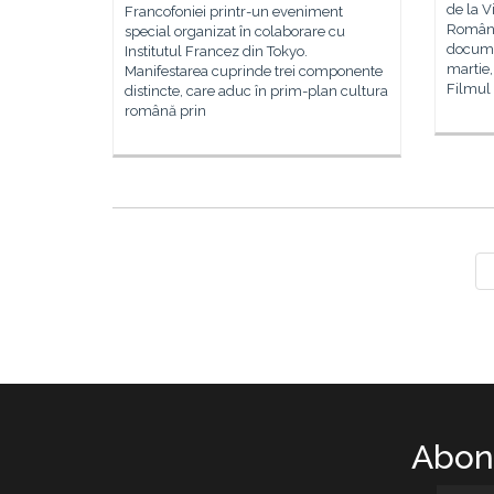
de la V
Francofoniei printr-un eveniment
Românie
special organizat în colaborare cu
documen
Institutul Francez din Tokyo.
martie,
Manifestarea cuprinde trei componente
Filmul 
distincte, care aduc în prim-plan cultura
română prin
Abone