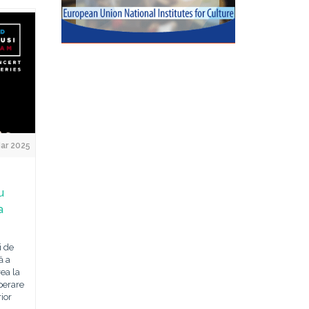
ar 2025
u
a
i de
ă a
rea la
perare
rior