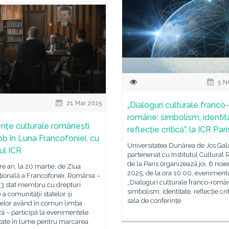
5 N
21 Mar 2025
„Dialoguri culturale franco-
române: simbolism, identit
nțe culturale românești
reflecție critică”, la ICR Pari
ob în Luna Francofoniei, cu
Universitatea Dunărea de Jos Gala
nul ICR
parteneriat cu Institutul Cultura
de la Paris organizează joi, 6 noi
are an, la 20 martie, de Ziua
2025, de la ora 10:00, eveniment
țională a Francofoniei, România –
„Dialoguri culturale franco-româ
93 stat membru cu drepturi
simbolism, identitate, reflecție crit
 a comunității statelor și
sala de conferințe
elor având în comun limba
ă – participă la evenimentele
zate în lume pentru marcarea