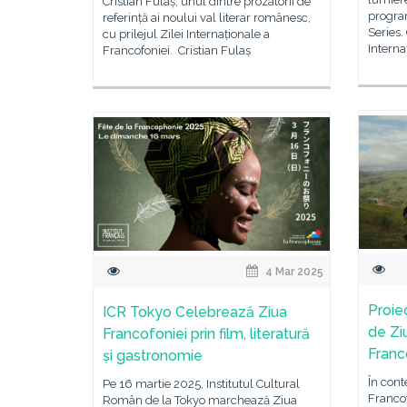
Cristian Fulaș, unul dintre prozatorii de
progra
referință ai noului val literar românesc,
Series.
cu prilejul Zilei Internaționale a
Interna
Francofoniei. Cristian Fulaș
4 Mar 2025
Proiec
ICR Tokyo Celebrează Ziua
de Zi
Francofoniei prin film, literatură
Franc
și gastronomie
În cont
Pe 16 martie 2025, Institutul Cultural
Francof
Român de la Tokyo marchează Ziua