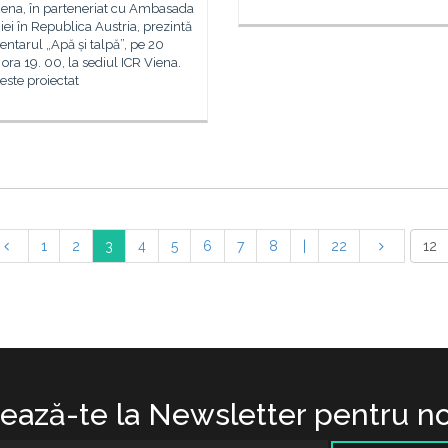
iena, în parteneriat cu Ambasada
i în Republica Austria, prezintă
tarul „Apă și talpă”, pe 20
 ora 19. 00, la sediul ICR Viena.
este proiectat
1
2
3
4
5
6
7
8
|
22
ază-te la Newsletter pentru no