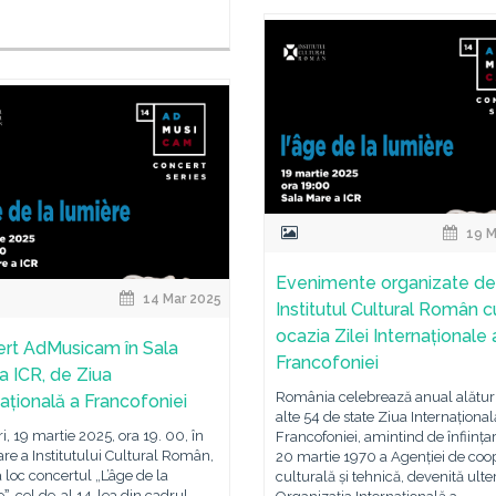
19 M
Evenimente organizate de
14 Mar 2025
Institutul Cultural Român c
ocazia Zilei Internaționale 
rt AdMusicam în Sala
Francofoniei
a ICR, de Ziua
România celebrează anual alătur
națională a Francofoniei
alte 54 de state Ziua Internațional
i, 19 martie 2025, ora 19. 00, în
Francofoniei, amintind de înființa
re a Institutului Cultural Român,
20 martie 1970 a Agenției de coo
 loc concertul „L’âge de la
culturală și tehnică, devenită ulte
ˮ, cel de-al 14-lea din cadrul