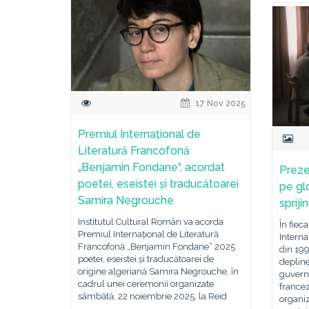
17 Nov 2025
Premiul Internațional de
Literatură Francofonă
„Benjamin Fondane“, acordat
Preze
poetei, eseistei și traducătoarei
pe gl
Samira Negrouche
spriji
Institutul Cultural Român va acorda
În fiec
Premiul Internațional de Literatură
Interna
Francofonă „Benjamin Fondane“ 2025
din 19
poetei, eseistei și traducătoarei de
depline
origine algeriană Samira Negrouche, în
guvern
cadrul unei ceremonii organizate
francez
sâmbătă, 22 noiembrie 2025, la Reid
organi