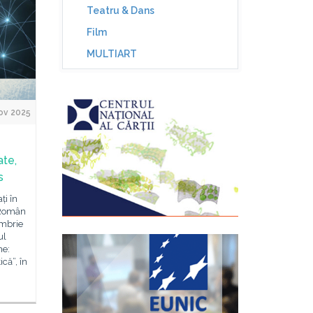
Teatru & Dans
Film
MULTIART
ov 2025
ate,
s
ți în
l Român
embrie
ul
ne:
ică”, în