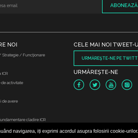
ABONEAZĂ
RE NOI
CELE MAI NOI TWEET-U
/ Strategie / Funcţionare
URMĂREŞTE-NE PE TWITT
URMĂREŞTE-NE
a ICR
de activitate
i de avere
fundamentare cladire ICR
uând navigarea, iți exprimi acordul asupra folosirii cookie-urilor