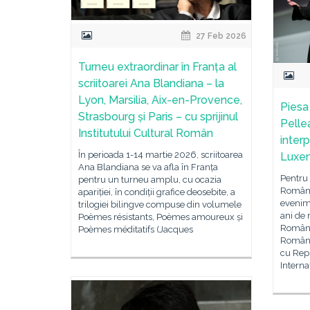
27 Feb 2026
Turneu extraordinar în Franța al
scriitoarei Ana Blandiana – la
Lyon, Marsilia, Aix-en-Provence,
Piesa
Strasbourg și Paris – cu sprijinul
Pellea
Institutului Cultural Român
inter
În perioada 1-14 martie 2026, scriitoarea
Luxe
Ana Blandiana se va afla în Franța
Pentru
pentru un turneu amplu, cu ocazia
Românie
apariției, în condiții grafice deosebite, a
evenime
trilogiei bilingve compuse din volumele
ani de 
Poèmes résistants, Poèmes amoureux și
Români
Poèmes méditatifs (Jacques
Români
cu Rep
Interna