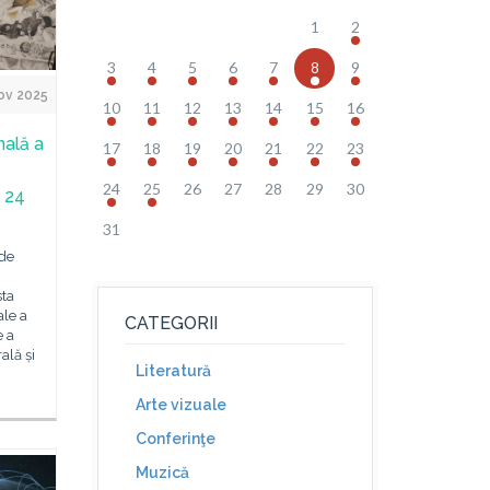
1
2
3
4
5
6
7
8
9
ov 2025
10
11
12
13
14
15
16
nală a
17
18
19
20
21
22
23
24
25
26
27
28
29
30
n 24
31
 de
sta
ale a
CATEGORII
e a
ală și
Literatură
Arte vizuale
Conferinţe
Muzică