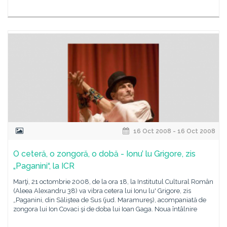
16 Oct 2008 - 16 Oct 2008
O ceteră, o zongoră, o dobă - Ionu’ lu Grigore, zis
„Paganini“, la ICR
Marţi, 21 octombrie 2008, de la ora 18, la Institutul Cultural Român
(Aleea Alexandru 38) va vibra cetera lui Ionu lu' Grigore, zis
„Paganini, din Săliştea de Sus (jud. Maramureş), acompaniată de
zongora lui Ion Covaci şi de doba lui Ioan Gaga. Noua întâlnire