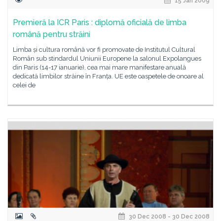
15 Jan 2009
Premieră la ICR Paris : diplomă oficială de limba
română pentru străini
Limba și cultura română vor fi promovate de Institutul Cultural
Român sub stindardul Uniunii Europene la salonul Expolangues
din Paris (14-17 ianuarie), cea mai mare manifestare anuală
dedicată limbilor străine în Franța. UE este oaspetele de onoare al
celei de
30 Dec 2008 - 30 Dec 2008