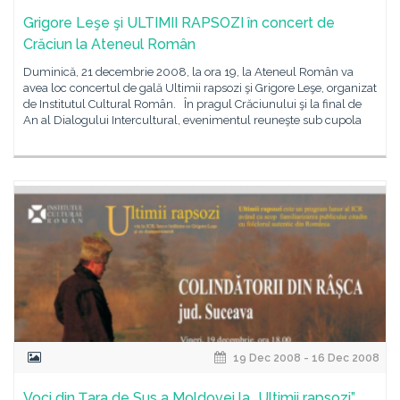
Grigore Leşe şi ULTIMII RAPSOZI în concert de
Crăciun la Ateneul Român
Duminică, 21 decembrie 2008, la ora 19, la Ateneul Român va
avea loc concertul de gală Ultimii rapsozi şi Grigore Leşe, organizat
de Institutul Cultural Român. În pragul Crăciunului şi la final de
An al Dialogului Intercultural, evenimentul reuneşte sub cupola
19 Dec 2008 - 16 Dec 2008
Voci din Ţara de Sus a Moldovei la „Ultimii rapsozi”