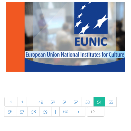
1
|
49
50
51
52
53
54
55
56
57
58
59
|
60