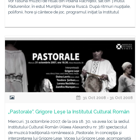
vor răsuna muzici de ritual din Poiana Răchiţelii, sat din Ţinutul
Pădurenilor, în estul Munţilor Poiana Ruscă. După ritmuri nupţiale,
polifonii, hore şi cântece de joc, programul iniţiat la Institutul
31 Oct 2008 - 31 Oct 2008
„Pastorale”. Grigore Leşe la Institutul Cultural Român
Miercuri, 31 octombrie 2007, de la ora 18. 30, va avea loc la sediul
Institutului Cultural Român (Aleea Alexandru nr. 38) spectacolul
de muzică tradiţională românească „Pastorale, în concepţia şi
interpretarea lui Grigore Leşe. Vocea lui Grigore Leşe, acompaniată