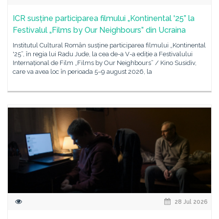
ICR susține participarea filmului „Kontinental '25” la
Festivalul „Films by Our Neighbours” din Ucraina
Institutul Cultural Român susține participarea filmului „Kontinental
'25”, în regia lui Radu Jude, la cea de-a V-a ediție a Festivalului
Internațional de Film „Films by Our Neighbours” / Kino Susidiv,
care va avea loc în perioada 5–9 august 2026, la
28 Jul 2026