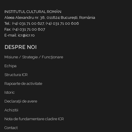
INSTITUTUL CULTURAL ROMÂN
Aleea Alexandru nr. 38, 011824 București, România
Tel.: (+4) 031 71 00 627, (+4) 031 71 00 606
Fax: (+4) 031 71 00 607
E-mail: icr@icr.ro
DESPRE NOI
Misiune / Strategie / Funcţionare
Echipa
Structura ICR
Rapoarte de activitate
Istoric
Declaraţii de avere
Achizitii
Nota de fundamentare cladire ICR
Contact