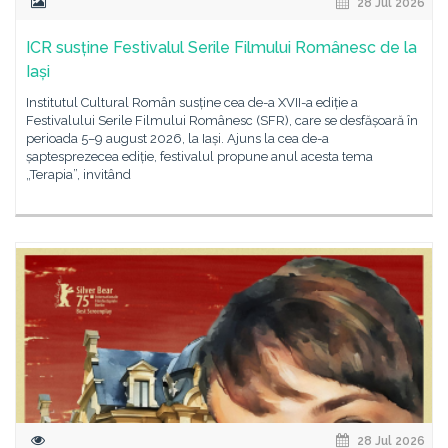
28 Jul 2026
ICR susține Festivalul Serile Filmului Românesc de la
Iași
Institutul Cultural Român susține cea de-a XVII-a ediție a
Festivalului Serile Filmului Românesc (SFR), care se desfășoară în
perioada 5–9 august 2026, la Iași. Ajuns la cea de-a
șaptesprezecea ediție, festivalul propune anul acesta tema
„Terapia”, invitând
28 Jul 2026