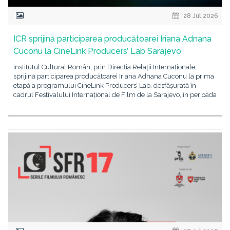
28 Jul 2026
ICR sprijină participarea producătoarei Iriana Adnana
Cuconu la CineLink Producers’ Lab Sarajevo
Institutul Cultural Român, prin Direcția Relații Internaționale,
sprijină participarea producătoarei Iriana Adnana Cuconu la prima
etapă a programului CineLink Producers’ Lab, desfășurată în
cadrul Festivalului Internațional de Film de la Sarajevo, în perioada