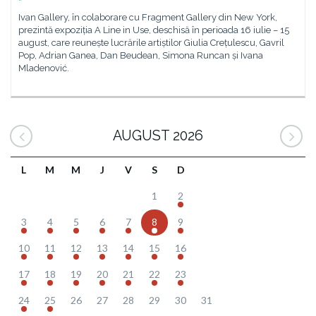
Ivan Gallery, în colaborare cu Fragment Gallery din New York,
prezintă expoziția A Line in Use, deschisă în perioada 16 iulie – 15
august, care reunește lucrările artiștilor Giulia Crețulescu, Gavril
Pop, Adrian Ganea, Dan Beudean, Simona Runcan și Ivana
Mladenović.
AUGUST 2026
L
M
M
J
V
S
D
1
2
3
4
5
6
7
8
9
10
11
12
13
14
15
16
17
18
19
20
21
22
23
24
25
26
27
28
29
30
31