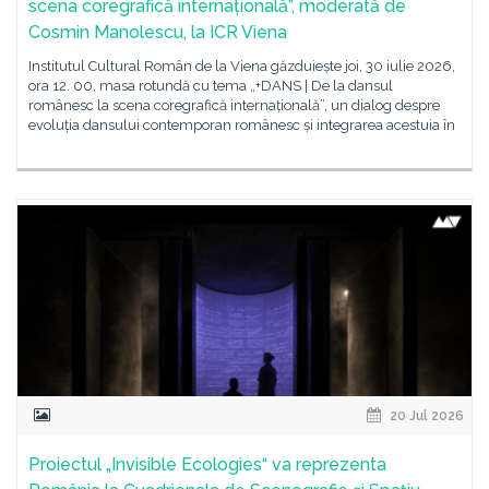
scena coregrafică internațională”, moderată de
Cosmin Manolescu, la ICR Viena
Institutul Cultural Român de la Viena găzduiește joi, 30 iulie 2026,
ora 12. 00, masa rotundă cu tema „+DANS | De la dansul
românesc la scena coregrafică internațională”, un dialog despre
evoluția dansului contemporan românesc și integrarea acestuia în
20 Jul 2026
Proiectul „Invisible Ecologies“ va reprezenta