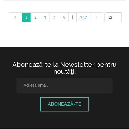
1
2
3
4
5
|
347
Abonează-te la Newsletter pentru
noutăţi.
ABONEAZĂ-TE