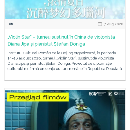
7 Aug 2026
„Violin Star” – turneu susținut în China de violonista
Diana Jipa și pianistul Ștefan Doniga
Institutul Cultural Român de la Beijing organizează, în perioada
14–18 august 2026, turneul „Violin Star”, susținut de violonista
Diana Jipa și pianistul Ștefan Doniga. Proiectul de diplomație
culturală reafirmă prezența culturii române în Republica Populară