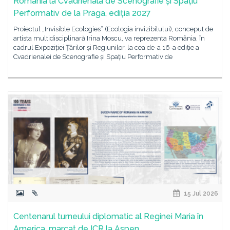
România la Cvadrienala de Scenografie și Spațiu
Performativ de la Praga, ediția 2027
Proiectul „Invisible Ecologies“ (Ecologia invizibilului), conceput de
artista multidisciplinară Irina Moscu, va reprezenta România, în
cadrul Expoziției Țărilor și Regiunilor, la cea de-a 16-a ediție a
Cvadrienalei de Scenografie și Spațiu Performativ de
15 Jul 2026
Centenarul turneului diplomatic al Reginei Maria în
America, marcat de ICR la Aspen